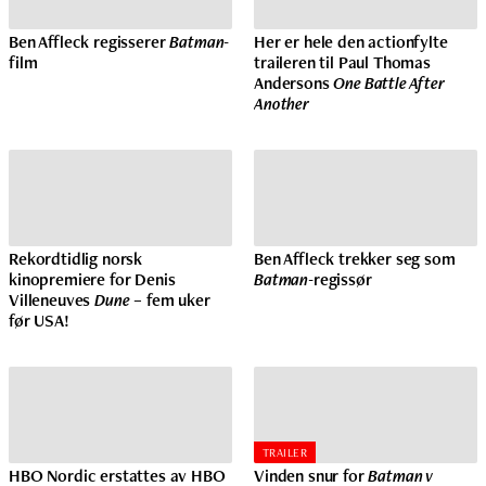
Ben Affleck regisserer
Batman
-
Her er hele den actionfylte
film
traileren til Paul Thomas
Andersons
One Battle After
Another
Rekordtidlig norsk
Ben Affleck trekker seg som
kinopremiere for Denis
Batman
-regissør
Villeneuves
Dune
– fem uker
før USA!
TRAILER
HBO Nordic erstattes av HBO
Vinden snur for
Batman v