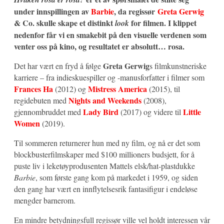
under innspillingen av
Barbie
, da regissør
Greta Gerwig
& Co. skulle skape et distinkt
for filmen. I klippet
look
nedenfor får vi en smakebit på den visuelle verdenen som
venter oss på kino, og resultatet er absolutt… rosa.
Greta Gerwig
Det har vært en fryd å følge
s filmkunstneriske
karriere – fra indieskuespiller og -manusforfatter i filmer som
Frances Ha
Mistress America
(2012) og
(2015), til
Nights and Weekends
regidebuten med
(2008),
Lady Bird
Little
gjennombruddet med
(2017) og videre til
Women
(2019).
Til sommeren returnerer hun med ny film, og nå er det som
blockbusterfilmskaper med $100 millioners budsjett, for å
puste liv i leketøyprodusenten Mattels elsk/hat-plastdukke
Barbie
, som første gang kom på markedet i 1959, og siden
den gang har vært en innflytelsesrik fantasifigur i endeløse
mengder barnerom.
En mindre betydningsfull regissør ville vel holdt interessen vår