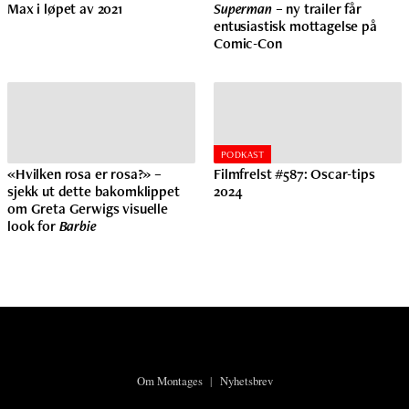
Max i løpet av 2021
Superman
– ny trailer får
entusiastisk mottagelse på
Comic-Con
PODKAST
«Hvilken rosa er rosa?» –
Filmfrelst #587: Oscar-tips
sjekk ut dette bakomklippet
2024
om Greta Gerwigs visuelle
look for
Barbie
Om Montages
|
Nyhetsbrev