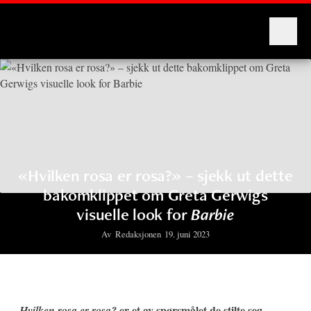
Montages
«Hvilken rosa er rosa?» – sjekk ut dette
bakomklippet om Greta Gerwigs
visuelle look for
Barbie
Av
Redaksjonen
19. juni 2023
er et av spørsmålet de stilte seg
Hvilken rosa er rosa?