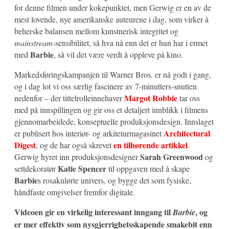
for denne filmen under kokepunktet, men Gerwig er en av de
mest lovende, nye amerikanske auteurene i dag, som virker å
beherske balansen mellom kunstnerisk integritet og
mainstream
-sensibilitet, så hva nå enn det er hun har i ermet
Barbie
med
, så vil det være verdt å oppleve på kino.
Markedsføringskampanjen til Warner Bros. er nå godt i gang,
og i dag lot vi oss særlig fascinere av 7-minutters-snutten
Margot Robbie
nedenfor – der tittelrolleinnehaver
tar oss
med på innspillingen og gir oss et detaljert innblikk i filmens
gjennomarbeidede, konseptuelle produksjonsdesign. Innslaget
Architectural
er publisert hos interiør- og arkiteturmagasinet
Digest
en tilhørende artikkel
, og de har også skrevet
.
Sarah Greenwood
Gerwig hyret inn produksjonsdesigner
og
Katie Spencer
settdekoratør
til oppgaven med å skape
Barbie
s rosakulørte univers, og bygge det som fysiske,
håndfaste omgivelser fremfor digitale.
Videoen gir en virkelig interessant inngang til
, og
Barbie
er mer effektiv som nysgjerrighetsskapende smakebit enn