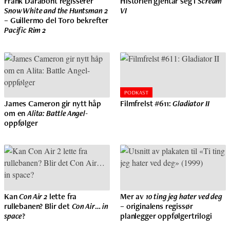
Frank Darabont regisserer
Historien gjentar seg i
Scream
Snow White and the Huntsman 2
VI
– Guillermo del Toro bekrefter
Pacific Rim 2
PODKAST
James Cameron gir nytt håp
Filmfrelst #611:
Gladiator II
om en
Alita: Battle Angel
-
oppfølger
Kan
Con Air 2
lette fra
Mer av
10 ting jeg hater ved deg
rullebanen? Blir det
Con Air
…
in
– originalens regissør
space
?
planlegger oppfølgertrilogi