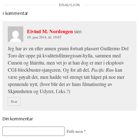
1 kommentar
Eivind M. Nordengen
sier:
10. juni 2014, kl. 19:07
Jeg har av en eller annen grunn fortsatt plassert Guillermo Del
Toro der oppe på kvalitetsfilmregissør-hylla, sammen med
Curaón og Iñárritu, men vet jo at han dog er mer i eksplosiv
CGI-blockbuster-sjangeren. Og for all del,
Pacific Rim
kan
være gøyalt det, men hadde vel strengt tatt håpet på noe mer
spennende nytt, (hvor blir det av hans filmatisering av
Skjønnheten og Udyret, f.eks.?)
Svar
Din kommentar
Fullt navn
*