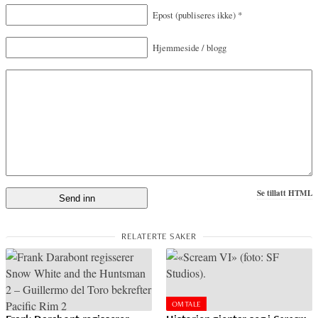
Epost
(publiseres ikke)
*
Hjemmeside / blogg
Se tillatt HTML
OMTALE