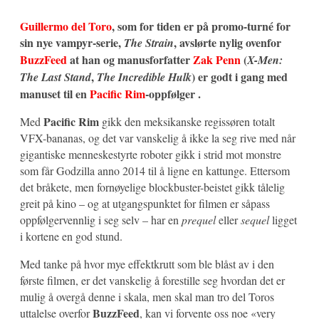
Guillermo del Toro
, som for tiden er på promo-turné for
sin nye vampyr-serie,
,
avslørte nylig ovenfor
The Strain
BuzzFeed
at han og manusforfatter
Zak Penn
(
X-Men:
,
) er godt i gang med
The Last Stand
The Incredible Hulk
manuset til en
Pacific Rim
-oppfølger .
Pacific Rim
Med
gikk den meksikanske regissøren totalt
VFX-bananas, og det var vanskelig å ikke la seg rive med når
gigantiske menneskestyrte roboter gikk i strid mot monstre
som får Godzilla anno 2014 til å ligne en kattunge. Ettersom
det bråkete, men fornøyelige blockbuster-beistet gikk tålelig
greit på kino – og at utgangspunktet for filmen er såpass
oppfølgervennlig i seg selv – har en
prequel
eller
sequel
ligget
i kortene en god stund.
Med tanke på hvor mye effektkrutt som ble blåst av i den
første filmen, er det vanskelig å forestille seg hvordan det er
mulig å overgå denne i skala, men skal man tro del Toros
BuzzFeed
uttalelse overfor
, kan vi forvente oss noe «very