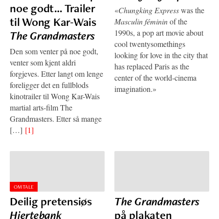
noe godt… Trailer
«
Chungking Express
was the
til Wong Kar-Wais
Masculin féminin
of the
1990s, a pop art movie about
The Grandmasters
cool twentysomethings
Den som venter på noe godt,
looking for love in the city that
venter som kjent aldri
has replaced Paris as the
forgjeves. Etter langt om lenge
center of the world-cinema
foreligger det en fullblods
imagination.»
kinotrailer til Wong Kar-Wais
martial arts-film The
Grandmasters. Etter så mange
[…]
[1]
OMTALE
Deilig pretensiøs
The Grandmasters
Hjertebank
på plakaten