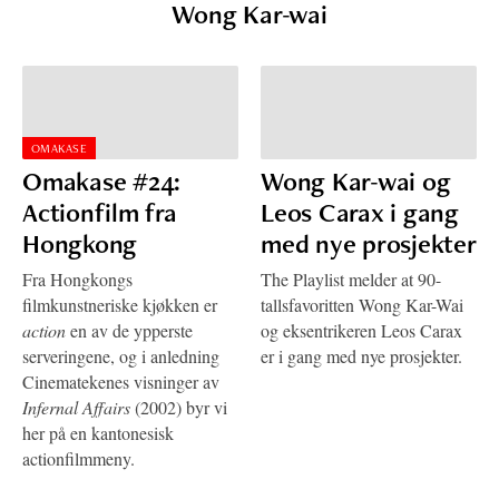
Wong Kar-wai
OMAKASE
Omakase #24:
Wong Kar-wai og
Actionfilm fra
Leos Carax i gang
Hongkong
med nye prosjekter
Fra Hongkongs
The Playlist melder at 90-
filmkunstneriske kjøkken er
tallsfavoritten Wong Kar-Wai
action
en av de ypperste
og eksentrikeren Leos Carax
serveringene, og i anledning
er i gang med nye prosjekter.
Cinematekenes visninger av
Infernal Affairs
(2002) byr vi
her på en kantonesisk
actionfilmmeny.