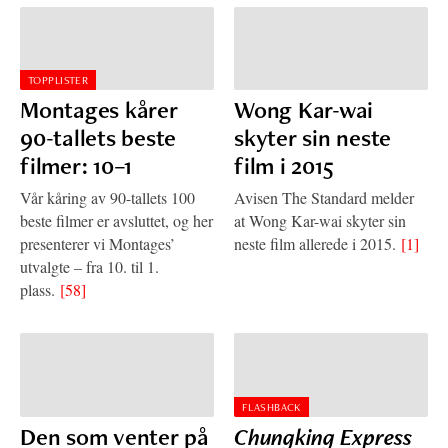
TOPPLISTER
Montages kårer
Wong Kar-wai
90-tallets beste
skyter sin neste
filmer: 10–1
film i 2015
Vår kåring av 90-tallets 100
Avisen The Standard melder
beste filmer er avsluttet, og her
at Wong Kar-wai skyter sin
presenterer vi Montages’
neste film allerede i 2015.
[1]
utvalgte – fra 10. til 1.
plass.
[58]
FLASHBACK
Den som venter på
Chungking Express