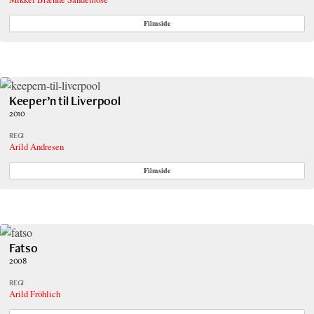
Filmside
Keeper’n til Liverpool
2010
REGI
Arild Andresen
Filmside
Fatso
2008
REGI
Arild Fröhlich