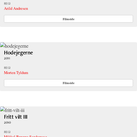
REGI
Arild Andresen
Filmside
Hodejegerne
2011
REGI
Morten Tyldum
Filmside
Fritt vilt III
2010
REGI
Mikkel Brænne Sandemose