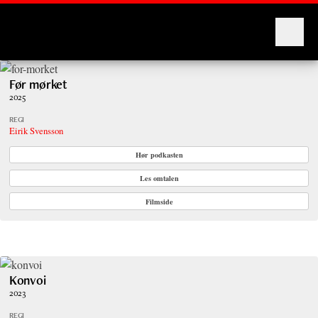
Montages
Før mørket
2025
REGI
Eirik Svensson
Hør podkasten
Les omtalen
Filmside
Konvoi
2023
REGI