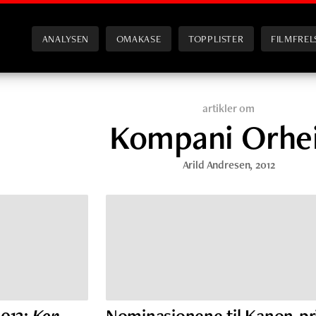
ANALYSEN
OMAKASE
TOPPLISTER
FILMFREL
artikler om
Kompani Orhe
Arild Andresen
, 2012
2013:
Kon-
Nominasjonene til Kanon-pr