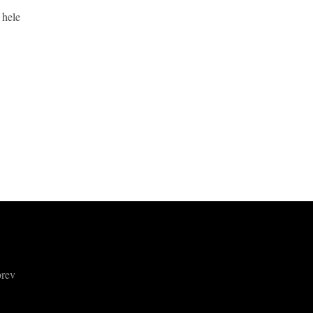
 hele
brev