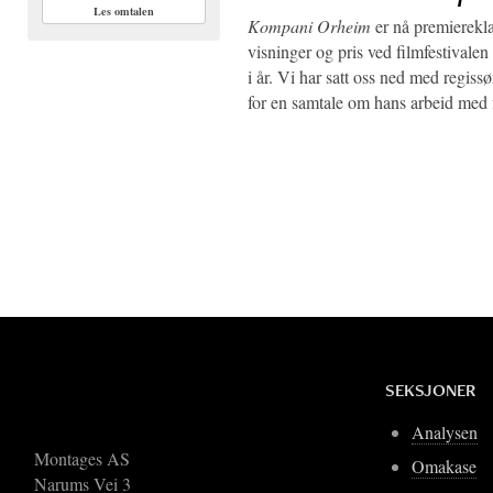
Les omtalen
Kompani Orheim
er nå premierekla
visninger og pris ved filmfestivalen
i år. Vi har satt oss ned med regis
for en samtale om hans arbeid med 
SEKSJONER
Analysen
Montages AS
Omakase
Narums Vei 3