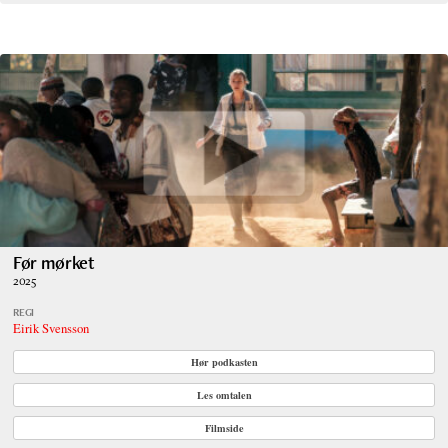
Før mørket
2025
REGI
Eirik Svensson
Hør podkasten
Les omtalen
Filmside