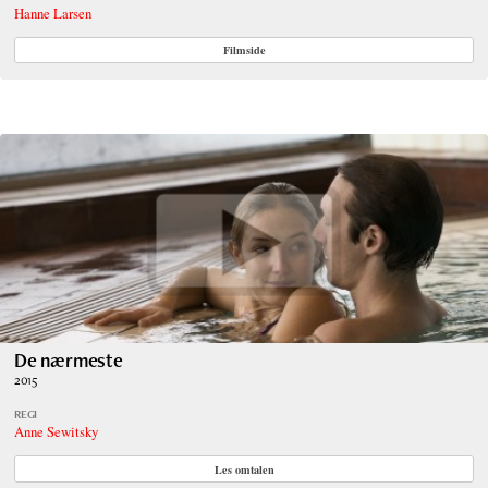
Hanne Larsen
Filmside
De nærmeste
2015
REGI
Anne Sewitsky
Les omtalen