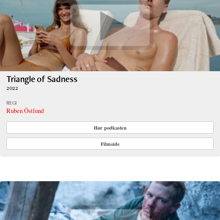
Triangle of Sadness
2022
REGI
Ruben Östlund
Hør podkasten
Filmside