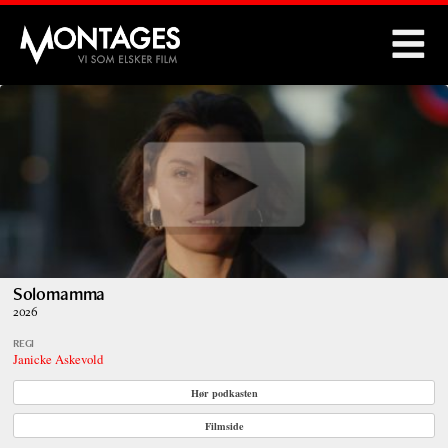
Montages
Solomamma
2026
REGI
Janicke Askevold
Hør podkasten
Filmside