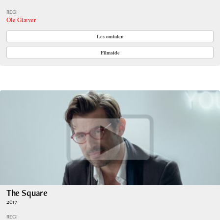
REGI
Ole Giæver
Les omtalen
Filmside
The Square
2017
REGI