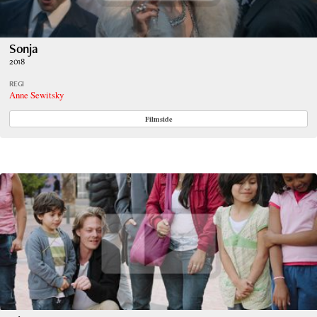
Sonja
2018
REGI
Anne Sewitsky
Filmside