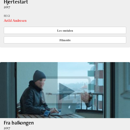
Hjertestart
2017
REGI
Arild Andresen
Les omtalen
Filmside
Fra balkongen
2017