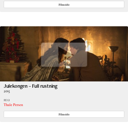
Filmside
Julekongen – Full rustning
2015
REGI
Thale Persen
Filmside