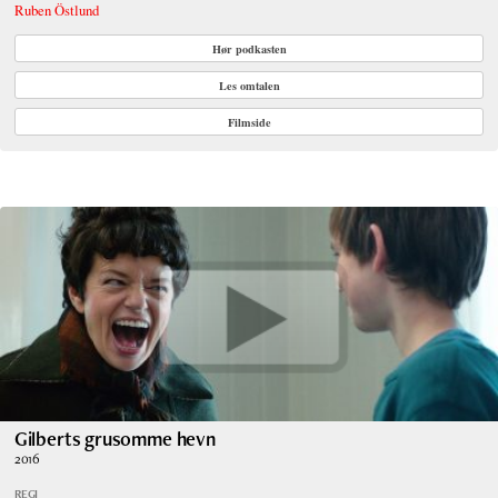
Ruben Östlund
Hør podkasten
Les omtalen
Filmside
Gilberts grusomme hevn
2016
REGI