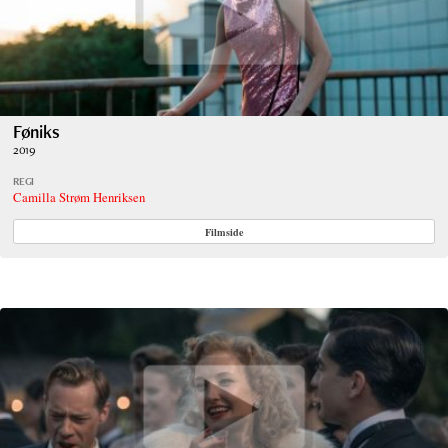
Føniks
2019
REGI
Camilla Strøm Henriksen
Filmside