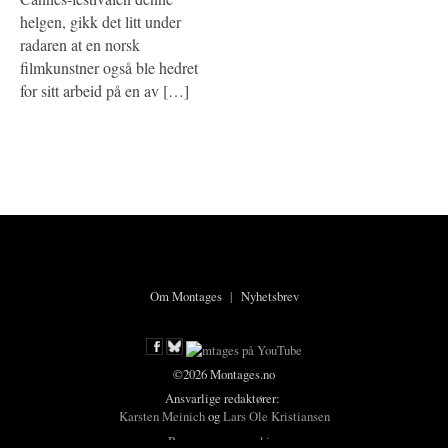
helgen, gikk det litt under
radaren at en norsk
filmkunstner også ble hedret
for sitt arbeid på en av […]
Om Montages
|
Nyhetsbrev
©2026 Montages.no
Ansvarlige redaktører:
Karsten Meinich
og
Lars Ole Kristiansen
Personvern og cookies