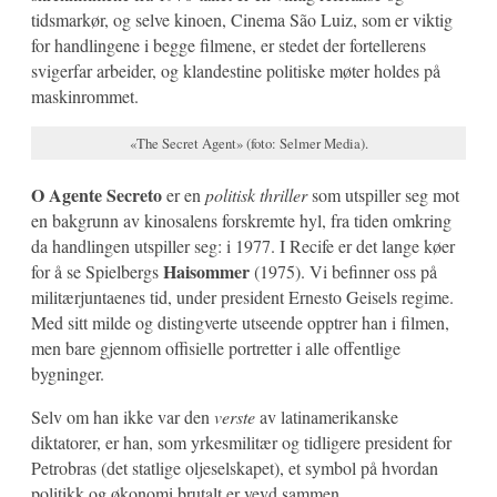
tidsmarkør, og selve kinoen, Cinema São Luiz, som er viktig
for handlingene i begge filmene, er stedet der fortellerens
svigerfar arbeider, og klandestine politiske møter holdes på
maskinrommet.
«The Secret Agent» (foto: Selmer Media).
O Agente Secreto
er en
politisk
thriller
som utspiller seg mot
en bakgrunn av kinosalens forskremte hyl, fra tiden omkring
da handlingen utspiller seg: i 1977. I Recife er det lange køer
Haisommer
for å se Spielbergs
(1975). Vi befinner oss på
militærjuntaenes tid, under president Ernesto Geisels regime.
Med sitt milde og distingverte utseende opptrer han i filmen,
men bare gjennom offisielle portretter i alle offentlige
bygninger.
Selv om han ikke var den
verste
av latinamerikanske
diktatorer, er han, som yrkesmilitær og tidligere president for
Petrobras (det statlige oljeselskapet), et symbol på hvordan
politikk og økonomi brutalt er vevd sammen.