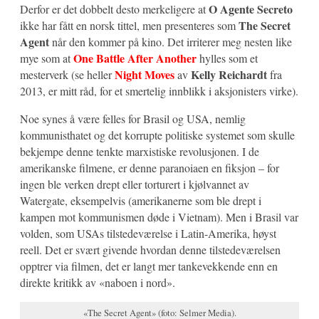
O Agente Secreto
Derfor er det dobbelt desto merkeligere at
The Secret
ikke har fått en norsk tittel, men presenteres som
Agent
når den kommer på kino. Det irriterer meg nesten like
One Battle After Another
mye som at
hylles som et
Night Moves
Kelly Reichardt
mesterverk (se heller
av
fra
2013, er mitt råd, for et smertelig innblikk i aksjonisters virke).
Noe synes å være felles for Brasil og USA, nemlig
kommunisthatet og det korrupte politiske systemet som skulle
bekjempe denne tenkte marxistiske revolusjonen. I de
amerikanske filmene, er denne paranoiaen en fiksjon – for
ingen ble verken drept eller torturert i kjølvannet av
Watergate, eksempelvis (amerikanerne som ble drept i
kampen mot kommunismen døde i Vietnam). Men i Brasil var
volden, som USAs tilstedeværelse i Latin-Amerika, høyst
reell. Det er svært givende hvordan denne tilstedeværelsen
opptrer via filmen, det er langt mer tankevekkende enn en
direkte kritikk av «naboen i nord».
«The Secret Agent» (foto: Selmer Media).