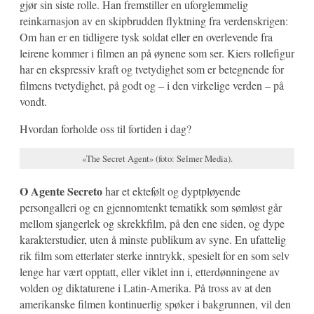
gjør sin siste rolle. Han fremstiller en uforglemmelig
reinkarnasjon av en skipbrudden flyktning fra verdenskrigen:
Om han er en tidligere tysk soldat eller en overlevende fra
leirene kommer i filmen an på øynene som ser. Kiers rollefigur
har en ekspressiv kraft og tvetydighet som er betegnende for
filmens tvetydighet, på godt og – i den virkelige verden – på
vondt.
Hvordan forholde oss til fortiden i dag?
«The Secret Agent» (foto: Selmer Media).
O Agente Secreto
har et ektefølt og dyptpløyende
persongalleri og en gjennomtenkt tematikk som sømløst går
mellom sjangerlek og skrekkfilm, på den ene siden, og dype
karakterstudier, uten å minste publikum av syne. En ufattelig
rik film som etterlater sterke inntrykk, spesielt for en som selv
lenge har vært opptatt, eller viklet inn i, etterdønningene av
volden og diktaturene i Latin-Amerika. På tross av at den
amerikanske filmen kontinuerlig spøker i bakgrunnen, vil den