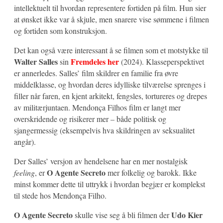
intellektuelt til hvordan representere fortiden på film. Hun sier
at ønsket ikke var å skjule, men snarere vise sømmene i filmen
og fortiden som konstruksjon.
Det kan også være interessant å se filmen som et motstykke til
Walter Salles
Fremdeles her
sin
(2024). Klasseperspektivet
er annerledes. Salles’ film skildrer en familie fra øvre
middelklasse, og hvordan deres idylliske tilværelse sprenges i
filler når faren, en kjent arkitekt, fengsles, tortureres og drepes
av militærjuntaen. Mendonça Filhos film er langt mer
overskridende og risikerer mer – både politisk og
sjangermessig (eksempelvis hva skildringen av seksualitet
angår).
Der Salles’ versjon av hendelsene har en mer nostalgisk
O Agente Secreto
feeling
, er
mer folkelig og barokk. Ikke
minst kommer dette til uttrykk i hvordan begjær er komplekst
til stede hos Mendonça Filho.
O Agente Secreto
Udo Kier
skulle vise seg å bli filmen der