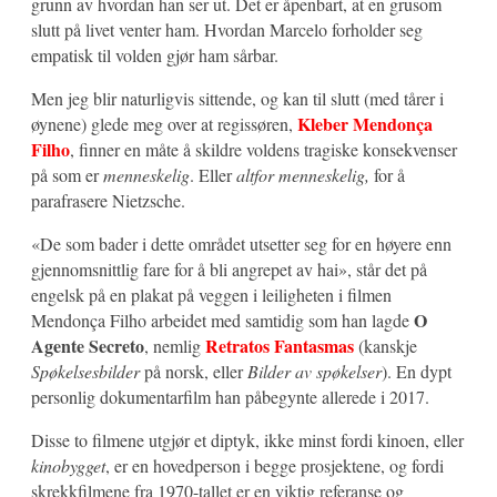
grunn av hvordan han ser ut. Det er åpenbart, at en grusom
slutt på livet venter ham. Hvordan Marcelo forholder seg
empatisk til volden gjør ham sårbar.
Men jeg blir naturligvis sittende, og kan til slutt (med tårer i
Kleber Mendonça
øynene) glede meg over at regissøren,
Filho
, finner en måte å skildre voldens tragiske konsekvenser
på som er
menneskelig
. Eller
altfor menneskelig,
for å
parafrasere Nietzsche.
«De som bader i dette området utsetter seg for en høyere enn
gjennomsnittlig fare for å bli angrepet av hai», står det på
engelsk på en plakat på veggen i leiligheten i filmen
O
Mendonça Filho arbeidet med samtidig som han lagde
Agente Secreto
Retratos Fantasmas
, nemlig
(kanskje
Spøkelsesbilder
på norsk, eller
Bilder av spøkelser
). En dypt
personlig dokumentarfilm han påbegynte allerede i 2017.
Disse to filmene utgjør et diptyk, ikke minst fordi kinoen, eller
kinobygget
, er en hovedperson i begge prosjektene, og fordi
skrekkfilmene fra 1970-tallet er en viktig referanse og