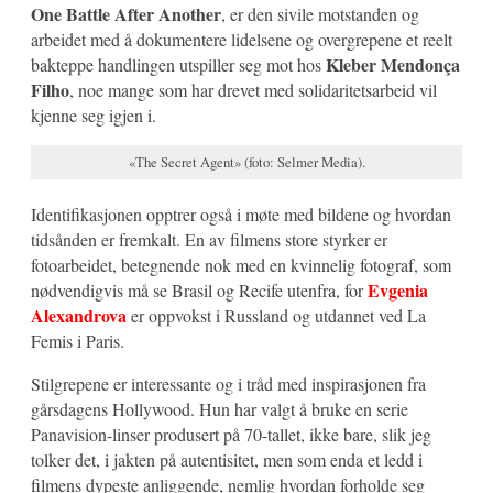
One Battle After Another
, er den sivile motstanden og
arbeidet med å dokumentere lidelsene og overgrepene et reelt
Kleber Mendonça
bakteppe handlingen utspiller seg mot hos
Filho
, noe mange som har drevet med solidaritetsarbeid vil
kjenne seg igjen i.
«The Secret Agent» (foto: Selmer Media).
Identifikasjonen opptrer også i møte med bildene og hvordan
tidsånden er fremkalt. En av filmens store styrker er
fotoarbeidet, betegnende nok med en kvinnelig fotograf, som
Evgenia
nødvendigvis må se Brasil og Recife utenfra, for
Alexandrova
er oppvokst i Russland og utdannet ved La
Femis i Paris.
Stilgrepene er interessante og i tråd med inspirasjonen fra
gårsdagens Hollywood. Hun har valgt å bruke en serie
Panavision-linser produsert på 70-tallet, ikke bare, slik jeg
tolker det, i jakten på autentisitet, men som enda et ledd i
filmens dypeste anliggende, nemlig hvordan forholde seg