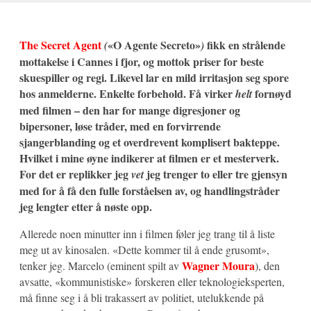
The Secret Agent
«O Agente Secreto»
fikk en strålende
(
)
mottakelse i Cannes i fjor, og mottok priser for beste
skuespiller og regi. Likevel lar en mild irritasjon seg spore
hos anmelderne. Enkelte forbehold. Få virker
fornøyd
helt
med filmen – den har for mange digresjoner og
bipersoner, løse tråder, med en forvirrende
sjangerblanding og et overdrevent komplisert bakteppe.
Hvilket i mine øyne indikerer at filmen er et mesterverk.
For det er replikker jeg
jeg trenger to eller tre gjensyn
vet
med for å få den fulle forståelsen av, og handlingstråder
jeg lengter etter å nøste opp.
Allerede noen minutter inn i filmen føler jeg trang til å liste
meg ut av kinosalen. «Dette kommer til å ende grusomt»,
Wagner Moura
tenker jeg. Marcelo (eminent spilt av
), den
avsatte, «kommunistiske» forskeren eller teknologieksperten,
må finne seg i å bli trakassert av politiet, utelukkende på