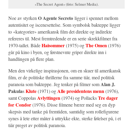
«The Secret Agent» (foto: Selmer Media).
O
Agente Secreto
Noe av styrken
ligger i spennet mellom
autentisitet og iscenesettelse. Som symbolsk bakteppe ligger
to «kategorier» amerikansk film det direkte og indirekte
refereres til. Mest fremtredende er en serie skrekkfilmer fra
Haisommer
The Omen
1970-tallet. Både
(1975) og
(1976)
går på kino i byen, og førstnevnte griper direkte inn i
handlingen på flere plan.
Men den virkelige inspirasjonen, om en skuer til amerikansk
film, er de politiske thrillerne fra samme tiår, med politisk
Alan J.
paranoia som bakteppe. Jeg tenker på filmer som
Pakula
Klute
Alle presidentens menn
s
(1971) og
(1976),
Avlyttingen
Tre dager
samt Coppolas
(1974) og Pollacks
for Condor
(1976). Disse filmene bærer med seg en dyp
skepsis med tanke på fremtiden, samtidig som rollefigurene
synes å lete etter måter å uttrykke ekte, sterke følelser på, i et
tiår preget av politisk paranoia.