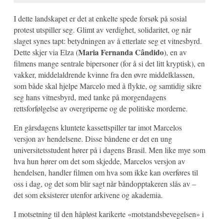
I dette landskapet er det at enkelte spede forsøk på sosial
protest utspiller seg. Glimt av verdighet, solidaritet, og når
slaget synes tapt: betydningen av å etterlate seg et vitnesbyrd.
Maria Fernanda Cândido
Dette skjer via Elza (
), en av
filmens mange sentrale bipersoner (for å si det litt kryptisk), en
vakker, middelaldrende kvinne fra den øvre middelklassen,
som både skal hjelpe Marcelo med å flykte, og samtidig sikre
seg hans vitnesbyrd, med tanke på morgendagens
rettsforfølgelse av overgriperne og de politiske morderne.
En gårsdagens kluntete kassettspiller tar imot Marcelos
versjon av hendelsene. Disse båndene er det en ung
universitetsstudent hører på i dagens Brasil. Men like mye som
hva hun hører om det som skjedde, Marcelos versjon av
hendelsen, handler filmen om hva som ikke kan overføres til
oss i dag, og det som blir sagt når båndopptakeren slås av –
det som eksisterer utenfor arkivene og akademia.
I motsetning til den håpløst karikerte «motstandsbevegelsen» i