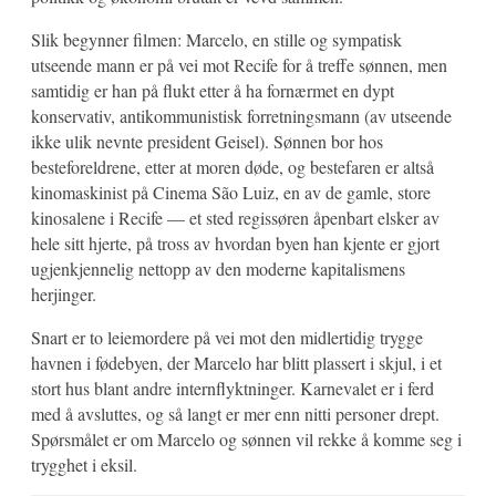
Slik begynner filmen: Marcelo, en stille og sympatisk
utseende mann er på vei mot Recife for å treffe sønnen, men
samtidig er han på flukt etter å ha fornærmet en dypt
konservativ, antikommunistisk forretningsmann (av utseende
ikke ulik nevnte president Geisel). Sønnen bor hos
besteforeldrene, etter at moren døde, og bestefaren er altså
kinomaskinist på Cinema São Luiz, en av de gamle, store
kinosalene i Recife — et sted regissøren åpenbart elsker av
hele sitt hjerte, på tross av hvordan byen han kjente er gjort
ugjenkjennelig nettopp av den moderne kapitalismens
herjinger.
Snart er to leiemordere på vei mot den midlertidig trygge
havnen i fødebyen, der Marcelo har blitt plassert i skjul, i et
stort hus blant andre internflyktninger. Karnevalet er i ferd
med å avsluttes, og så langt er mer enn nitti personer drept.
Spørsmålet er om Marcelo og sønnen vil rekke å komme seg i
trygghet i eksil.