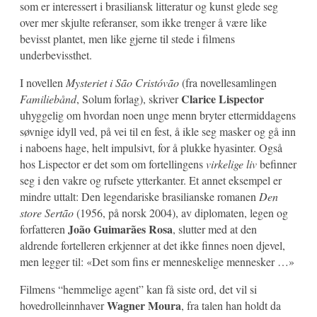
som er interessert i brasiliansk litteratur og kunst glede seg
over mer skjulte referanser, som ikke trenger å være like
bevisst plantet, men like gjerne til stede i filmens
underbevissthet.
I novellen
Mysteriet i São Cristóvão
(fra novellesamlingen
Clarice Lispector
Familiebånd
, Solum forlag), skriver
uhyggelig om hvordan noen unge menn bryter ettermiddagens
søvnige idyll ved, på vei til en fest, å ikle seg masker og gå inn
i naboens hage, helt impulsivt, for å plukke hyasinter. Også
hos Lispector er det som om fortellingens
virkelige liv
befinner
seg i den vakre og rufsete ytterkanter. Et annet eksempel er
mindre uttalt: Den legendariske brasilianske romanen
Den
store Sertão
(1956, på norsk 2004), av diplomaten, legen og
João Guimarães Rosa
forfatteren
, slutter med at den
aldrende fortelleren erkjenner at det ikke finnes noen djevel,
men legger til: «Det som fins er menneskelige mennesker …»
Filmens “hemmelige agent” kan få siste ord, det vil si
Wagner Moura
hovedrolleinnhaver
, fra talen han holdt da