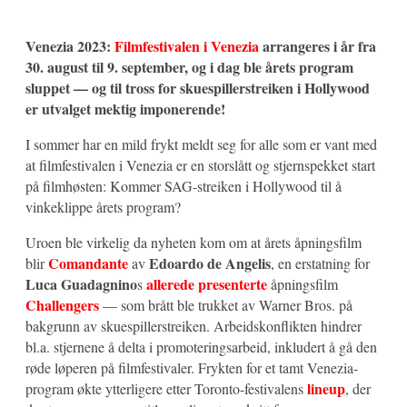
Venezia 2023:
Filmfestivalen i Venezia
arrangeres i år fra
30. august til 9. september, og i dag ble årets program
sluppet — og til tross for skuespillerstreiken i Hollywood
er utvalget mektig imponerende!
I sommer har en mild frykt meldt seg for alle som er vant med
at filmfestivalen i Venezia er en storslått og stjernspekket start
på filmhøsten: Kommer SAG-streiken i Hollywood til å
vinkeklippe årets program?
Uroen ble virkelig da nyheten kom om at årets åpningsfilm
Comandante
Edoardo de Angelis
blir
av
, en erstatning for
Luca Guadagnino
allerede presenterte
s
åpningsfilm
Challengers
— som brått ble trukket av Warner Bros. på
bakgrunn av skuespillerstreiken. Arbeidskonflikten hindrer
bl.a. stjernene å delta i promoteringsarbeid, inkludert å gå den
røde løperen på filmfestivaler. Frykten for et tamt Venezia-
lineup
program økte ytterligere etter Toronto-festivalens
, der