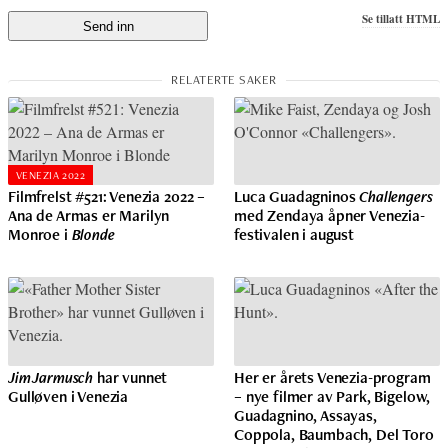
Se tillatt HTML
VENEZIA 2022
Filmfrelst #521: Venezia 2022 –
Luca Guadagninos
Challengers
Ana de Armas er Marilyn
med Zendaya åpner Venezia-
Monroe i
Blonde
festivalen i august
Jim Jarmusch
har vunnet
Her er årets Venezia-program
Gulløven i Venezia
– nye filmer av Park, Bigelow,
Guadagnino, Assayas,
Coppola, Baumbach, Del Toro