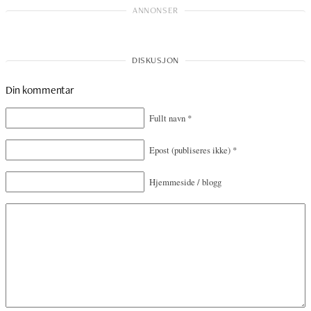
Din kommentar
Fullt navn
*
Epost
(publiseres ikke)
*
Hjemmeside / blogg