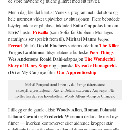
de store navnene og titlene glimret med sitt fravær.
Men i dag ble det klart at Venezia-programmet i det store og
hele nærmest virker upåvirket av situasjonen. Flere bebudede
Sofia Coppola
høydepunkter er på plass, inkludert
s film om
Elvis
Priscilla
‘ hustru
(som Sofia-fanklubben i Montages
Michael Mann
naturligvis ser spesielt frem til),
s
biopic
Ferrari
David Fincher
The Killer
(ditto),
s seriermorderfilm
,
Yorgos Lanthimos
Poor Things
’ tilsynelatende burleske
,
Wes Anderson
Roald Dahl
The Wonderful
s
-adaptasjon
Story of Henry Sugar
Ryusuke Hamaguchi
og japanske
s
Drive My Car
Our Apprenticeship
(
) nye film,
.
Melvil Poupaud stord for en av det forrige tiårets store
skuespillerprestasjoner i Xavier Dolans «Laurence Anyways». Nå
spiller han den ene hovedrollen i Woody Allens «Coup de Chance».
Woody Allen
Roman Polanski
I tillegg er de gamle eldst:
,
,
Liliana Cavani
Frederick Wiseman
og
deltar alle med nye
filmer — hverken kontroverser eller aldrende kropper står
tydeligvis i veien for skaperviljen til disse auteurene, som alle