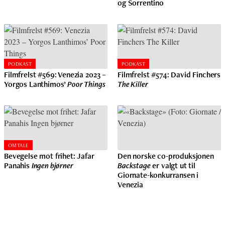
og Sorrentino
PODKAST
PODKAST
Filmfrelst #569: Venezia 2023 –
Filmfrelst #574: David Finchers
Yorgos Lanthimos’
Poor Things
The Killer
OMTALE
Bevegelse mot frihet: Jafar
Den norske co-produksjonen
Panahis
Ingen bjørner
Backstage
er valgt ut til
Giornate-konkurransen i
Venezia