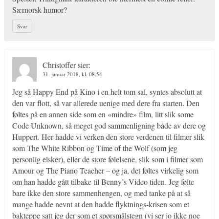
Særnorsk humor?
Svar
Christoffer
sier:
31. januar 2018, kl. 08:54
Jeg så Happy End på Kino i en helt tom sal, syntes absolutt at
den var flott, så var allerede uenige med dere fra starten. Den
føltes på en annen side som en «mindre» film, litt slik some
Code Unknown, så meget god sammenligning både av dere og
Huppert. Her hadde vi verken den store verdenen til filmer slik
som The White Ribbon og Time of the Wolf (som jeg
personlig elsker), eller de store følelsene, slik som i filmer som
Amour og The Piano Teacher – og ja, det føltes virkelig som
om han hadde gått tilbake til Benny’s Video tiden. Jeg følte
bare ikke den store sammenhengen, og med tanke på at så
mange hadde nevnt at den hadde flyktnings-krisen som et
bakteppe satt jeg der som et spørsmålstegn (vi ser jo ikke noe