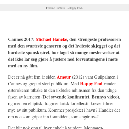
Fantine Harduin i «Happy End»
Cannes 2017:
Michael Haneke
, den strengeste professoren
med den svarteste genseren og det hviteste skjegget og det
hardeste spanskrøret, har laget så mange mesterverker at
det ikke lar seg gjøre å justere ned forventningene i møte
med en ny film.
Amour
Det er nå gått fem år siden
(2012) vant Gullpalmen i
Happy End
Cannes og grep et stort publikum. Med
vender
østerrikeren tilbake til den likbleke nihilismen fra den tidlige
Det syvende kontinentet
Bennys video
fasen av karrieren (
,
),
og med en elliptisk, fragmentarisk fortellerstil krever filmen
mye av sitt publikum. Kommer prosjektet i havn? Handler det
om noe som griper inn i samtiden, som angår oss?
Det blir nok opp til hver enkelt å vurdere. Montages-