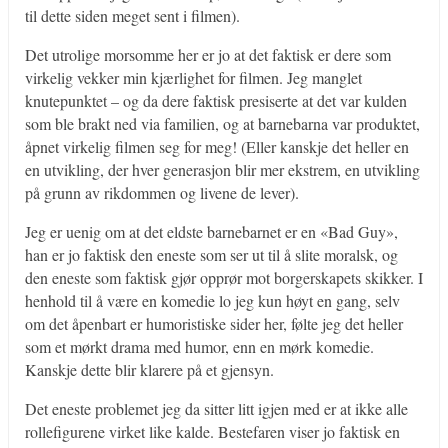
til dette siden meget sent i filmen).
Det utrolige morsomme her er jo at det faktisk er dere som
virkelig vekker min kjærlighet for filmen. Jeg manglet
knutepunktet – og da dere faktisk presiserte at det var kulden
som ble brakt ned via familien, og at barnebarna var produktet,
åpnet virkelig filmen seg for meg! (Eller kanskje det heller en
en utvikling, der hver generasjon blir mer ekstrem, en utvikling
på grunn av rikdommen og livene de lever).
Jeg er uenig om at det eldste barnebarnet er en «Bad Guy»,
han er jo faktisk den eneste som ser ut til å slite moralsk, og
den eneste som faktisk gjør opprør mot borgerskapets skikker. I
henhold til å være en komedie lo jeg kun høyt en gang, selv
om det åpenbart er humoristiske sider her, følte jeg det heller
som et mørkt drama med humor, enn en mørk komedie.
Kanskje dette blir klarere på et gjensyn.
Det eneste problemet jeg da sitter litt igjen med er at ikke alle
rollefigurene virket like kalde. Bestefaren viser jo faktisk en