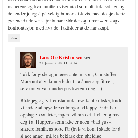
manerene og hva familien viser utad som blir fokuset her, og
det ender jo også på veldig humoristisk vis, med de sjokkerte
øynene da de ser at jenta bare står der og filmer – en slags
konfrontasjon med hva det faktisk er at de har skapt.
Svar
Lars Ole Kristiansen
sier:
31. januar 2018, kl. 09:14
Takk for gode og interessante innspill, Christoffer!
Morsomt at vi kunne bidra til å åpne opp filmen,
selv om vi var mindre positive enn deg. :-)
Både jeg og K fremstår nok i overkant kritiske, fordi
vi hadde så høye forventninger. «Happy End» har
opplagte kvaliteter, ingen tvil om det. Helt enig med
deg i at Hupperts sønn ikke er noen «bad guy»,
snarere familiens sorte får (hvis vi kom i skade for å
si noe annet, må jeg beklage den uheldige