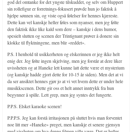
god del omtanke for det yngste tilskuddet, og selv om Huppert
sin rollefigur er forretnings-fokusert prøvde hun jo faktisk å
hjelpe sønnen sin, og viste også følelser for hennes kjæreste.
Dette kan vel kanskje heller føles som nyanser, men jeg følte
den faktisk ikke like kald som dere – kanskje i dens humor,
spesielt slutten og scenen der Trintignant prøver å donere sin
klokke til flyktningene, men blir «reddet».
P.S. I henhold til usikkerheten og elskerinnen er jeg ikke helt
enig der. Jeg følte ingen skjelving, men jeg forstår at dere liker
uvissheten og at Haneke lett kunne latt dette være et mysterium
(og kanskje hadde gjort dette for 10-15 år siden). Men det at vi
da ser ansiktet hennes gjør jo at vi vet hvem dette er under hele
musikkscenen. Dette gir oss et helt annet inntrykk fra hun
begynner å spille. Lett grep, men jeg syntes det fungerte.
P.P.S. Elsket karaoke scenen!
P.P.P.S. Jeg kan forstå irritasjonen på sluttet hvis man forventet
noe litt mer «Haneke» preget, men kanskje et senere gjensyn
med vissheten om hva denne filmen ville være. Det er heller