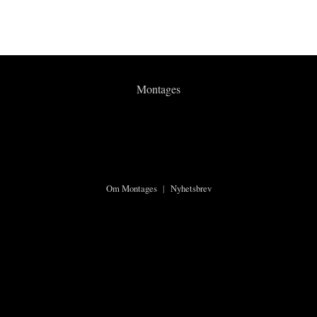
Montages
Om Montages
|
Nyhetsbrev
©2026 Montages.no
Ansvarlige redaktører:
Karsten Meinich
og
Lars Ole Kristiansen
Personvern og cookies