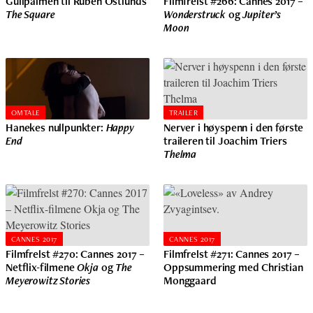
Gullpalmen til Ruben Östlunds
Filmfrelst #266: Cannes 2017 –
The Square
Wonderstruck
og
Jupiter’s
Moon
OMTALE
TRAILER
Hanekes nullpunkter:
Happy
Nerver i høyspenn i den første
End
traileren til Joachim Triers
Thelma
CANNES 2017
CANNES 2017
Filmfrelst #270: Cannes 2017 –
Filmfrelst #271: Cannes 2017 –
Netflix-filmene
Okja
og
The
Oppsummering med Christian
Meyerowitz Stories
Monggaard