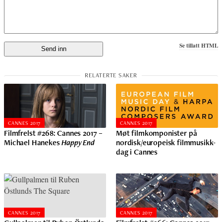
Se tillatt HTML
CANNES 2017
CANNES 2017
Filmfrelst #268: Cannes 2017 –
Møt filmkomponister på
Michael Hanekes
Happy End
nordisk/europeisk filmmusikk-
dag i Cannes
CANNES 2017
CANNES 2017