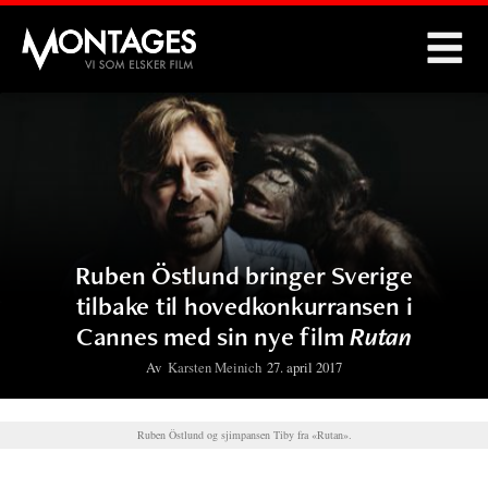
Montages
Ruben Östlund bringer Sverige
tilbake til hovedkonkurransen i
Cannes med sin nye film
Rutan
Av
Karsten Meinich
27. april 2017
Ruben Östlund og sjimpansen Tiby fra «Rutan».