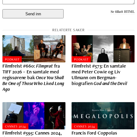
Se tillatt HTML
PODKAST
PODKAST
Filmfrelst #660:
Filmprat
fra
Filmfrelst #573: En samtale
TIFF 2026 – En samtale med
med Peter Cowie og Liv
regissørene bak
Once You Shall
Ullmann om Bergman-
Be One of Those Who Lived Long
biografien
God and the Devil
Ago
CANNES 2024
CANNES 2024
Filmfrelst #595: Cannes 2024,
Francis Ford Coppolas