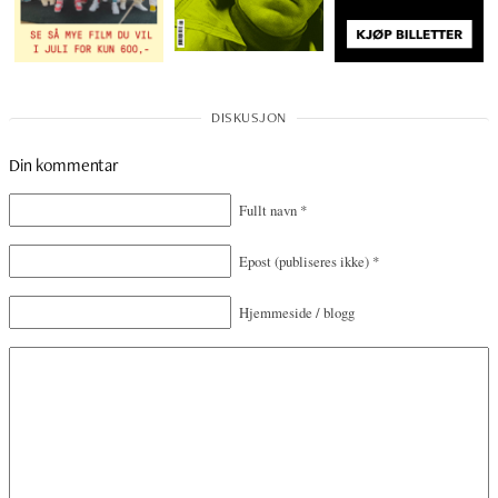
Din kommentar
Fullt navn
*
Epost
(publiseres ikke)
*
Hjemmeside / blogg