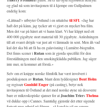
og glad nå som invitasjonen til å kjempe om Gullpalmen
endelig kom:
til SFI
«Lättnad!» utbryter Östlund i en uttalelse
. «Jag har
haft det på känn, jag tycker att vi gjort en mycket bra film.
Men det var på håret att vi hann klart. Vi har klippt ned ett
400 000 gigabyte stort material till 30 gigabyte. Anledningen
till att svaret dröjde var just att vi lämnade in sent. Men åh vad
kul det ska bli att få ha en galavisning i Lumière-biografen.
Rutan
Det finns scener i
som är gjorda specifikt för den
föreställningen med den smokingklädda publiken. Jag säger
inte mer, ni kommer att förstå.»
Selv om et knippe norske filmfolk har vært involvert i
Rutan
Bent Holm
produksjonen av
, blant dem lyddesigner
Gunhild Enger
og regissør
(på casting), betyr nok
invitasjonen til Östlund at det med norske øyne nå dessverre
Joachim Trier
Thelma
bare er mikroskopiske sjanser for at
s
vil dukke opp i Cannes. Samtidig gjenstår det etter sigende
fortsatt mye arbeid på filmen – så kanskje vil en senere