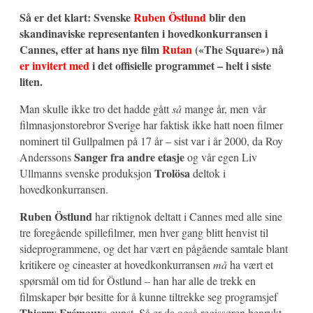
Så er det klart: Svenske
Ruben Östlund
blir den
skandinaviske representanten i hovedkonkurransen i
Cannes, etter at hans nye film
Rutan
(«The Square») nå
er invitert med
i det offisielle programmet – helt i siste
liten.
Man skulle ikke tro det hadde gått
så
mange år, men vår
filmnasjonstorebror Sverige har faktisk ikke hatt noen filmer
nominert til Gullpalmen på 17 år – sist var i år 2000, da Roy
Sanger fra andre etasje
Anderssons
og vår egen Liv
Trolösa
Ullmanns svenske produksjon
deltok i
hovedkonkurransen.
Ruben Östlund
har riktignok deltatt i Cannes med alle sine
tre foregående spillefilmer, men hver gang blitt henvist til
sideprogrammene, og det har vært en pågående samtale blant
kritikere og cineaster at hovedkonkurransen
må
ha vært et
spørsmål om tid for Östlund – han har alle de trekk en
filmskaper bør besitte for å kunne tiltrekke seg programsjef
Thierry Frémaux
s gunst. Så er da også regissøren henrykt