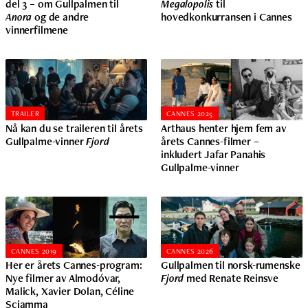
del 3 – om Gullpalmen til
Megalopolis
til
Anora
og de andre
hovedkonkurransen i Cannes
vinnerfilmene
TRAILER
CANNES 2025
Nå kan du se traileren til årets
Arthaus henter hjem fem av
Gullpalme-vinner
Fjord
årets Cannes-filmer –
inkludert Jafar Panahis
Gullpalme-vinner
CANNES 2019
CANNES 2026
Her er årets Cannes-program:
Gullpalmen til norsk-rumenske
Nye filmer av Almodóvar,
Fjord
med Renate Reinsve
Malick, Xavier Dolan, Céline
Sciamma