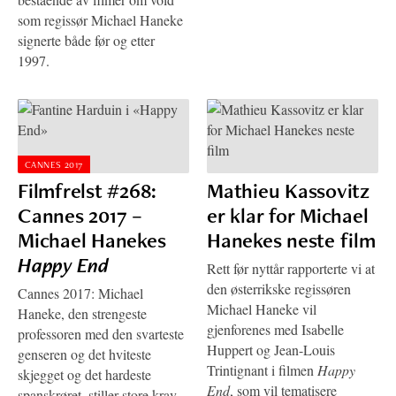
som regissør Michael Haneke
signerte både før og etter
1997.
CANNES 2017
Filmfrelst #268:
Mathieu Kassovitz
Cannes 2017 –
er klar for Michael
Michael Hanekes
Hanekes neste film
Happy End
Rett før nyttår rapporterte vi at
den østerrikske regissøren
Cannes 2017: Michael
Michael Haneke vil
Haneke, den strengeste
gjenforenes med Isabelle
professoren med den svarteste
Huppert og Jean-Louis
genseren og det hviteste
Trintignant i filmen
Happy
skjegget og det hardeste
End
, som vil tematisere
spanskrøret, stiller store krav