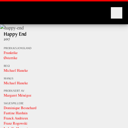
Montages
Happy End
2017
PRODUKSJONSLAND
Frankrike
Østerrike
REGI
Michael Haneke
MANUS
Michael Haneke
PRODUSERT AV
Margaret Ménégoz
SKUESPILLERE
Dominique Besnehard
Fantine Harduin
Franck Andrieux
Franz Rogowski