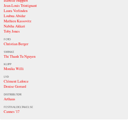
Isabelle Huppert
Jean-Louis Trintignant
Laura Verlinden
Loubna Abidar
Mathieu Kassovitz
Nabiha Akkari
Toby Jones
FOTO
Christian Berger
SMINKE
Thi Thanh Tu Nguyen
KLIPP
Monika Willi
LYD
Clément Laforce
Denise Gerrard
DISTRIBUTØR
Arthaus
FESTIVALDELTAKELSE
Cannes '17