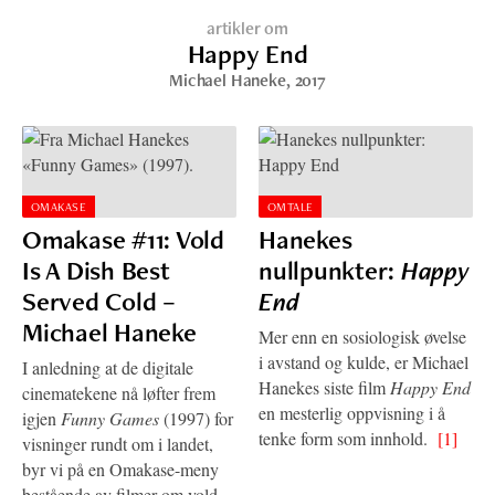
artikler om
Happy End
Michael Haneke
, 2017
OMAKASE
OMTALE
Omakase #11: Vold
Hanekes
Is A Dish Best
nullpunkter:
Happy
Served Cold –
End
Michael Haneke
Mer enn en sosiologisk øvelse
i avstand og kulde, er Michael
I anledning at de digitale
Hanekes siste film
Happy End
cinematekene nå løfter frem
en mesterlig oppvisning i å
igjen
Funny Games
(1997) for
tenke form som innhold.
[1]
visninger rundt om i landet,
byr vi på en Omakase-meny
bestående av filmer om vold