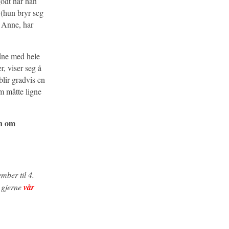
godt når han
 (hun bryr seg
r Anne, har
adne med hele
r, viser seg å
blir gradvis en
m måtte ligne
en om
mber til 4.
 gjerne
vår