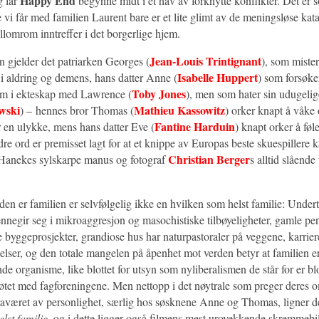
Happy End
g lar
begynne midt i et hav av forknytte konflikter. Det er
vi får med familien Laurent bare er et lite glimt av de meningsløse kat
lomrom inntreffer i det borgerlige hjem.
Jean-Louis Trintignant
n gjelder det patriarken Georges (
), som mister
Isabelle Huppert
 i aldring og demens, hans datter Anne (
) som forsøke
Toby Jones
om i ekteskap med Lawrence (
), men som hater sin udugelig
wski
Mathieu Kassowitz
) – hennes bror Thomas (
) orker knapt å våke
Fantine Harduin
r en ulykke, mens hans datter Eve (
) knapt orker å fø
re ord er premisset lagt for at et knippe av Europas beste skuespillere 
Christian Berger
Hanekes sylskarpe manus og fotograf
s alltid slående 
en er familien er selvfølgelig ikke en hvilken som helst familie: Undert
ennegir seg i mikroaggresjon og masochistiske tilbøyeligheter, gamle pe
le byggeprosjekter, grandiose hus har naturpastoraler på veggene, karriere
elser, og den totale mangelen på åpenhet mot verden betyr at familien e
e organisme, like blottet for utsyn som nyliberalismen de står for er blo
øtet med fagforeningene. Men nettopp i det nøytrale som preger deres
fraværet av personlighet, særlig hos søsknene Anne og Thomas, ligner d
lst familie
, og i dette ligger også filmens mest urovekkende skremmebil