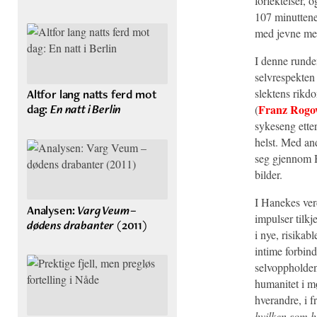
forfektelser, o
107 minuttene 
med jevne mel
I denne runde
selvrespekten
slektens rikd
Altfor lang natts ferd mot
dag:
En natt i Berlin
Franz Rogo
(
sykeseng ette
helst. Med and
seg gjennom 
bilder.
I Hanekes verd
Analysen:
Varg Veum –
impulser tilkj
dødens drabanter
(2011)
i nye, risikab
intime forbind
selvoppholdend
humanitet i m
hverandre, i 
hvilken som he