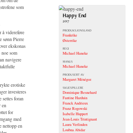
 som om de
astrofene som
Happy End
2017
PRODUKSJONSLAND
r å videreføre
Frankrike
e sønn Pierre
Østerrike
 over ekskonas
REGI
le noe som
Michael Haneke
kan navigere
MANUS
taktfulle
Michael Haneke
PRODUSERT AV
Margaret Ménégoz
rykte erotiske
SKUESPILLERE
nger investeres
Dominique Besnehard
Fantine Harduin
 settes foran
Franck Andrieux
r en
Franz Rogowski
ttet for
Isabelle Huppert
 omgang med
Jean-Louis Trintignant
Laura Verlinden
e nettopp en
Loubna Abidar
der.