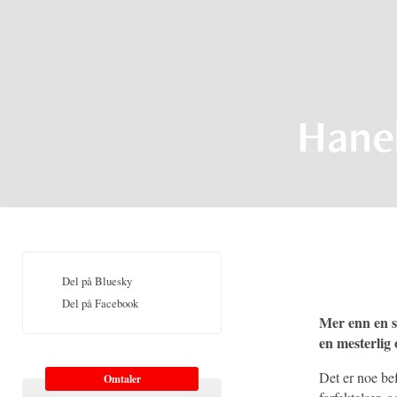
Hane
Del på Bluesky
Del på Facebook
Mer enn en so
en mesterlig
Det er noe bef
Omtaler