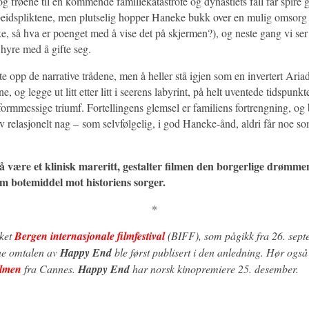
g frøene til en kommende familiekatastrofe og dynastiets fall får spire 
rbeidspliktene, men plutselig hopper Haneke bukk over en mulig omsorg
ke, så hva er poenget med å vise det på skjermen?), og neste gang vi se
 hyre med å gifte seg.
e opp de narrative trådene, men å heller stå igjen som en invertert Ari
, og legge ut litt etter litt i seerens labyrint, på helt uventede tidspunkte
ormmessige triumf. Fortellingens glemsel er familiens fortrengning, og 
 relasjonelt nag – som selvfølgelig, i god Haneke-ånd, aldri får noe so
.
å være et klinisk mareritt, gestalter filmen den borgerlige drømm
om botemiddel mot historiens sorger.
*
ket
Bergen internasjonale filmfestival
(BIFF), som pågikk fra 26. septe
ne omtalen av
Happy End
ble først publisert i den anledning
. Hør også
ilmen
fra Cannes.
Happy End
har norsk kinopremiere 25. desember.