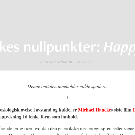
kes nullpunkter:
Happ
Av
Benjamin Yazdan
2. oktober 2017
Denne omtalen inneholder milde spoilere.
*
siologisk øvelse i avstand og kulde, er
Michael Haneke
s siste film
 oppvisning i å tenke form som innhold.
riende ærlig over hvordan den østerrikske mesterregissøren setter scene