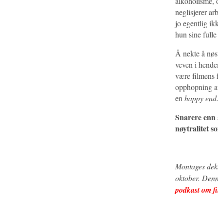
alkoholisme, o
neglisjerer a
jo egentlig ik
hun sine fulle
Å nekte å nøst
veven i hendene
være filmens f
opphopning av
en
happy end
Snarere enn 
nøytralitet s
Montages dek
oktober. Den
podkast om f