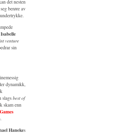
kan det nesten
 seg berøre av
 undertrykke.
tumpede
Isabelle
i
int venture
edrar sin
tinemessig
eller dynamikk,
sk
 slags
best of
isk skam enn
 Games
.
hael Haneke
s