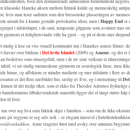
 stålkontrollen, hvor den dominerende antinomien form/innhold negeres, 
en klassiske Haneke-aksen mellom filmisk kulde og menneskelig antipati
adist, hvis man leser sadisten som den bressonske plasseringen av menne
Happy End
erte utsnitt for å kunne gestalte provokative ideer, men i
er 
repet i tidsforløpet, i de små, temporale glippene som avslører mer o
nitt gjennom et leilighetsvindu ville ha gjort – og på et desto mer drepende
t mulig å lese en viss visuell kontinuitet inn i Hanekes senere filmer: d
Det hvite båndet
Amour
ivt fravær over bildene i
(2009) og
, og det er 
an beskrives som omsorgsfull, men i de tre siste verkene er tilnærming
r taktil; vi ser stadig menneskene gjennom en sosiologisk linse, men ik
de hinne, og affektene er mindre medierte og mer utilslørte i flere av d
Det
ssuten er det flere nærbilder her, særlig av Eve, og i motsetning til
 kimen til det tredje riket, som et ekko fra Theodor Adornos fryktelige 
 barndommens tilbakevendende mareritt) ligger det et langt større håp 
en til livet.
ta inn over seg hva som faktisk skjer i familien – som om de ikke-eksist
tene på veggene er seg selv nok – er elegant innvevd i fortellerteknikken,
oreldreteknikken
. Anne reagerer først med avsky over sønnens begynn