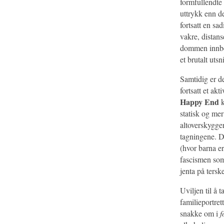
formfullendte
uttrykk enn d
fortsatt en s
vakre, distans
dommen innbeg
et brutalt uts
Samtidig er de
fortsatt et akt
Happy End
k
statisk og me
altoverskyggen
tagningene. De
(hvor barna er
fascismen som
jenta på terskel
Uviljen til å 
familieportret
snakke om i
f