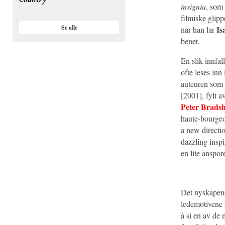
insignia
, som
filmiske glip
Se alle
Is
når han lar
benet.
En slik innfal
ofte leses inn
auteuren som 
[2001], fylt a
Peter Brads
haute-bourgeoi
a new directio
dazzling inspi
en lite anspor
Det nyskapen
ledemotivene 
å si en av de 