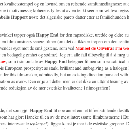
 et kvalitetsstempel og en lovnad om en refsende samfunnsdiagnose; at d
pene i motivmessig koherens fylles ut av en tenkt seer som vet hva regi
abelle Huppert
trøste det algeriske parets datter etter at familiehunden h
Happy End
lsvinkel tapper også
for den rapsodiske, uredde og eldre a
 i en filmkunstners senere filmer (om det da ikke er tropen om den senti
Manoel de Oliveira
I’m G
vender øyet mot de små gestene, som ved
s
v en bedagelig ømhet og sødme). Jeg er i alle fall tilbøyelig til å si meg
haw
Happy End
, som i sin omtale av
betegner filmen som «a satirical 
s European prosperity: as stark, brilliant and unforgiving as a halogen li
n for this film-maker, admittedly, but an existing direction pursued wit
ration as ever». Den er jo alt dette, men er det ikke en uttømt lesning 
ende reduksjon av de mer estetiske kvalitetene i filmografien?
Happy End
de, det som gjør
til noe annet enn et tilfredsstillende destill
som har gjort Haneke til en av de mest interessante filmkunstnerne i Eu
mest interessante
tenkerne
!), ligger kanskje mer i de estetiske grepene. 