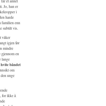
får et annet
. Jo, han er
skekropper i
den harde
m familien enn
 subtilt vis.
et våker
langt igjen før
en mindre
ke gjennom en
e lange
 hvite båndet
innsikt om
i den unge
erende
 for ikke å
ende