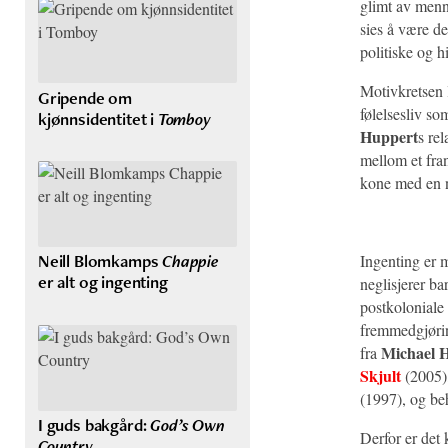
glimt av menn
sies å være de
politiske og h
Motivkretsen l
Gripende om
følelsesliv s
kjønnsidentitet i
Tomboy
Huppert
s re
mellom et fran
kone med en 
Neill Blomkamps
Chappie
Ingenting er 
er alt og ingenting
neglisjerer ba
postkoloniale 
fremmedgjørin
Michael 
fra
Skjult
(2005),
(1997), og b
I guds bakgård:
God’s Own
Derfor er det
Country