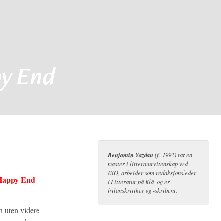
y End
Benjamin Yazdan
(f. 1992) tar en
master i litteraturvitenskap ved
UiO, arbeider som redaksjonsleder
Happy End
i Litteratur på Blå, og er
frilanskritiker og -skribent.
n uten videre