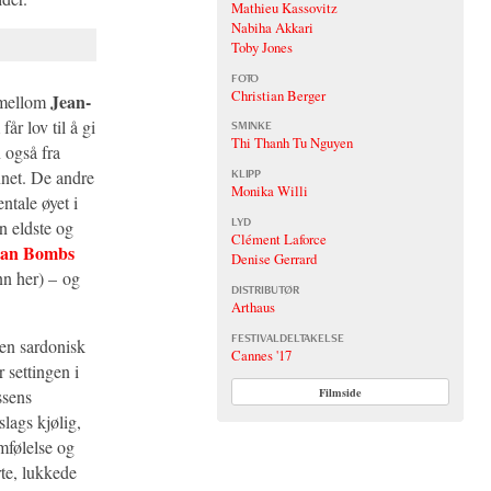
Mathieu Kassovitz
Nabiha Akkari
Toby Jones
FOTO
Christian Berger
Jean-
t mellom
får lov til å gi
SMINKE
Thi Thanh Tu Nguyen
 også fra
nnet. De andre
KLIPP
Monika Willi
ntale øyet i
LYD
n eldste og
Clément Laforce
han Bombs
Denise Gerrard
nn her) – og
DISTRIBUTØR
Arthaus
FESTIVALDELTAKELSE
en sardonisk
Cannes '17
 settingen i
ssens
Filmside
slags kjølig,
mfølelse og
te, lukkede