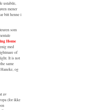
e ustabile,
ssøren mener
ar bitt henne i
uteuren som
mentale
oing Home
 uenig med
nightmare of
ght. It is not
h the same
av Haneke, og
at av
ropa (for ikke
Den