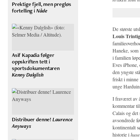
Prektige fjell, men pregløs
fortelling i
Nåde
De største ut
Louis Trinti
familieoverho
Haneke, som ko
Asif Kapadia følger
i familien løp
oppskriften tett i
Eves iPhone, o
sportsdokumentaren
den yngste st
Kenny Dalglish
friskt i minne
unge Harduin 
I fraværet av 
kommentar til 
Calais og det 
Distribuer denne!
Laurence
avsondrede føl
Anyways
kontinentalt s
historie i
huse