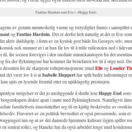
Fantine Harduin som Eve i «Happy End»
slagene av genuin menneskelig varme og tvetydighet finnes i samspille
gnant
Fantine Harduin
og
. Det er derfor helt naturlig at det er Eve som 
det aktiv dødshjelp, i form av en kynisk gest både fra Georges selv, men
misk nok munner ut i at hun får lov til å trille rullestolen ned i tideva
er til, før scenen foreviges i den mediale minnekatalogen fra det usentime
g fra der flyktningene har kommet får bestefaren lov til å stige ned. De
Elle
Louder T
år dessuten for de skarpeste rolleprestasjonene (med
og
Isabelle Huppert
 må det være lov å si at
har spilt bedre isdronninger e
kan spås en lysende fremtid etter en upåklagelig prestasjon.
Happy End
åpenlyse utsigelser er det jo nærliggende å skulle lese
som 
borgerskapets diskré apati i møte med flyktningkrisen. Naturligvis låner
sedate familielivets innesluttethet seg til en kjølig beskrivelse av overkla
elsesliv. Fraværet av en politisk bevissthet er også presserende, som et 
øvngjengeri inn og ut av det dannede hjemmets kulisser (igjen spiller ro
t
en sentral rolle), og Haneke har da også arbeidet lenge med kondenser