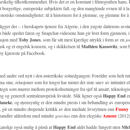
eskelig tilkortkommenhet. Hvis det er en konstant i filmografien hans, 
t borgerlige, europeiske subjektets fall, og den manglende evnen til å la
istoriske omstendigheter; til å historisere for å glemme, og glemme for å
igger der – i herskapets tjenere fra Algerie, i den yngste datterens avs
om både speiler faren og Snapchat-videoene hun gir livet form gjennom, 
Toby Jones
lasjon med
, som får sitt mest kjærlige utrykk i form av en
jo
Mathieu Kassovitz
sk og et engelsk konsern, og i skikkelsen til
, som b
ny kjæreste på Facebook.
med andre ord nytt i den østerrikske solnedgangen: Foreldre som helt ru
rna sine, relasjoner som for lengst har mistet det siste snev av intimitet 
tegn som murrer mellom protokollsetninger fra sjef til ansatt, teknologi
Happy End
g og generell sentraleuropeisk livslede. Slik ligner også
en
Haneke
, og øyensynlig er den mindre presis i sin behandling av europe
Funny
 gir en mindre drepende kritikk av den mediale livsrytmen enn
Amour
ehandler alderdom med mindre
gravitas
enn den elegiske
(2012)
Happy End
Mic
 kanskje også mulig å påstå at
aldri hadde fungert uten