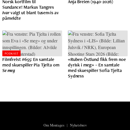
Norsk kortfilm til
Anja Breien (1940-2026)
Sundance! Markus Tangres
Ivar
valgt ut blant tusenvis av
påmeldte
PODKAST
Filmfrelst #655: En samtale
«Ruben Östlund fikk frem noe
med skuespiller Pia Tjelta om
dyrisk i meg» – En samtale
Se meg
med skuespiller Sofia Tjelta
Sydness
Om Montages
|
Nyhetsbrev