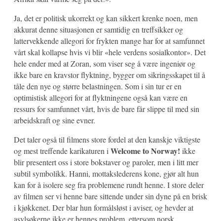
Ja, det er politisk ukorrekt og kan sikkert krenke noen, men
akkurat denne situasjonen er samtidig en treffsikker og
lattervekkende allegori for frykten mange har for at samfunnet
vårt skal kollapse hvis vi blir «hele verdens sosialkontor». Det
hele ender med at Zoran, som viser seg å være ingeniør og
ikke bare en kravstor flyktning, bygger om sikringsskapet til å
tåle den nye og større belastningen. Som i sin tur er en
optimistisk allegori for at flyktningene også kan være en
ressurs for samfunnet vårt, hvis de bare får slippe til med sin
arbeidskraft og sine evner.
Det taler også til filmens store fordel at den kanskje viktigste
Welcome to Norway!
og mest treffende karikaturen i
ikke
blir presentert oss i store bokstaver og paroler, men i litt mer
subtil symbolikk. Hanni, mottakslederens kone, gjør alt hun
kan for å isolere seg fra problemene rundt henne. I store deler
av filmen ser vi henne bare sittende under sin dyne på en brisk
i kjøkkenet. Der blar hun formålsløst i aviser, og hevder at
asylsøkerne ikke er hennes problem, ettersom norsk