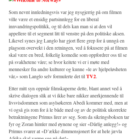
Som nevnt innledningsvis var jeg nysgjerrig på om filmen
ville være et ensidig partsinnlegg for en liberal
innvandringspolitikk, og til dels kan man si at den vil
appellere til et segment litt til venstre på den politiske aksen.
Likevel synes jeg Langlo har gjort flere grep for å unngå en
plagsom overvekt i den retningen, ved å fokusere på at filmen
skal være en bred, folkelig komedie som oppfordrer oss til se
på svakhetene våre; se hvor keitete vi er i møte med
mennesker fra andre kulturer og kunne «le av hjelpeløsheten
TV2
vår,» som Langlo selv formulerte det til
.
Etter mitt syn oppnår filmskaperne dette, blant annet ved å
skrive dialogen slik at vi ikke bare nikker anerkjennende til
livsvisdommen som asylsøkeren Abedi kommer med, men at
vi også gis rom for å le både med og av de politisk ukorrekte
betraktningene Primus lirer av seg. Som da sikringsboksen tar
fyr og Zoran himler med øynene og sier «Dårlig anlegg!» og
Primus svarer at «D’ække dimmensjonert for at hele jævla
Afrika skal varme seg på det!».