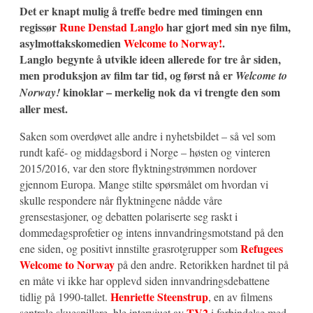
Det er knapt mulig å treffe bedre med timingen enn
regissør
Rune Denstad Langlo
har gjort med sin nye film,
asylmottakskomedien
Welcome to Norway!
.
Langlo begynte å utvikle ideen allerede for tre år siden,
men produksjon av film tar tid, og først nå er
Welcome to
kinoklar – merkelig nok da vi trengte den som
Norway!
aller mest.
Saken som overdøvet alle andre i nyhetsbildet – så vel som
rundt kafé- og middagsbord i Norge – høsten og vinteren
2015/2016, var den store flyktningstrømmen nordover
gjennom Europa. Mange stilte spørsmålet om hvordan vi
skulle respondere når flyktningene nådde våre
grensestasjoner, og debatten polariserte seg raskt i
dommedagsprofetier og intens innvandringsmotstand på den
Refugees
ene siden, og positivt innstilte grasrotgrupper som
Welcome to Norway
på den andre. Retorikken hardnet til på
en måte vi ikke har opplevd siden innvandringsdebattene
Henriette Steenstrup
tidlig på 1990-tallet.
, en av filmens
TV2
sentrale skuespillere, ble intervjuet av
i forbindelse med