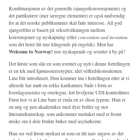
Kombinasjonen av det generelle (sjangerkonvensjonene) og
det partikulære (mer særegne elementer) er også nødvendig
for at det norske publikummet skal fatte interesse. All god
sjangerfilm er basert på vekselvirkningen mellom
konvensjoner og nyskapning (eller
convention and invention
som det heter litt mer klingende på engelsk). Men har
Welcome to Norway!
noe nyskapende og uventet å by på?
Det første som slår en som uventet og nytt i denne fortellingen
er en lek med kjønnsstereotypier, idet velferdskonsulenten
Line blir introdusert. Hun kommer inn i fortellingen etter at vi
allerede har møtt en rekke karikaturer, både i form av
hverdagsrasister og overlegne, lett livsfjerne UDI-kontrollører.
Først tror vi at Line bare er enda en av disse typene. Hun er
en ung og pen akademiker med dyre briller og stor
litteraturkunnskap, som ankommer mottaket med et fromt
ønske om å dele brukte bøker med asylsøkerne.
Hun ser ved første øyekast ut som en litt naiv utgave av det