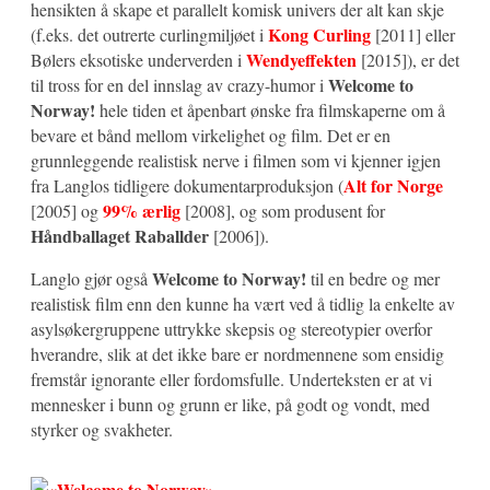
hensikten å skape et parallelt komisk univers der alt kan skje
Kong Curling
(f.eks. det outrerte curlingmiljøet i
[2011] eller
Wendyeffekten
Bølers eksotiske underverden i
[2015]), er det
Welcome to
til tross for en del innslag av crazy-humor i
Norway!
hele tiden et åpenbart ønske fra filmskaperne om å
bevare et bånd mellom virkelighet og film. Det er en
grunnleggende realistisk nerve i filmen som vi kjenner igjen
Alt for Norge
fra Langlos tidligere dokumentarproduksjon (
99% ærlig
[2005] og
[2008], og som produsent for
Håndballaget Raballder
[2006]).
Welcome to Norway!
Langlo gjør også
til en bedre og mer
realistisk film enn den kunne ha vært ved å tidlig la enkelte av
asylsøkergruppene uttrykke skepsis og stereotypier overfor
hverandre, slik at det ikke bare er nordmennene som ensidig
fremstår ignorante eller fordomsfulle. Underteksten er at vi
mennesker i bunn og grunn er like, på godt og vondt, med
styrker og svakheter.