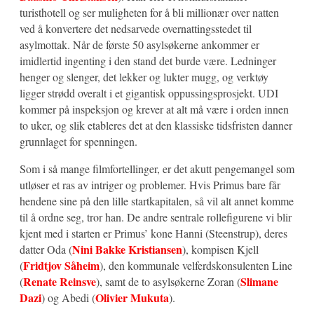
turisthotell og ser muligheten for å bli millionær over natten
ved å konvertere det nedsarvede overnattingsstedet til
asylmottak. Når de første 50 asylsøkerne ankommer er
imidlertid ingenting i den stand det burde være. Ledninger
henger og slenger, det lekker og lukter mugg, og verktøy
ligger strødd overalt i et gigantisk oppussingsprosjekt. UDI
kommer på inspeksjon og krever at alt må være i orden innen
to uker, og slik etableres det at den klassiske tidsfristen danner
grunnlaget for spenningen.
Som i så mange filmfortellinger, er det akutt pengemangel som
utløser et ras av intriger og problemer. Hvis Primus bare får
hendene sine på den lille startkapitalen, så vil alt annet komme
til å ordne seg, tror han. De andre sentrale rollefigurene vi blir
kjent med i starten er Primus’ kone Hanni (Steenstrup), deres
Nini Bakke Kristiansen
datter Oda (
), kompisen Kjell
Fridtjov Såheim
(
), den kommunale velferdskonsulenten Line
Renate Reinsve
Slimane
(
), samt de to asylsøkerne Zoran (
Dazi
Olivier Mukuta
) og Abedi (
).