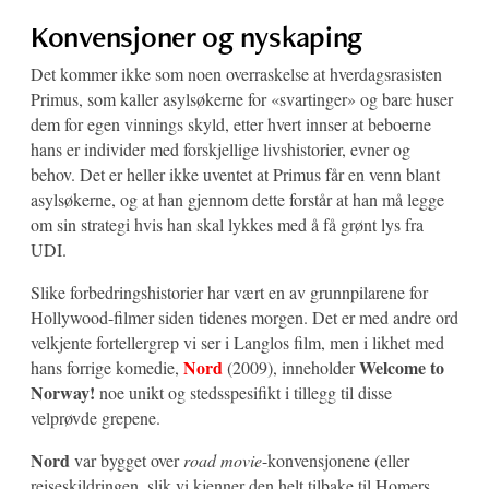
Konvensjoner og nyskaping
Det kommer ikke som noen overraskelse at hverdagsrasisten
Primus, som kaller asylsøkerne for «svartinger» og bare huser
dem for egen vinnings skyld, etter hvert innser at beboerne
hans er individer med forskjellige livshistorier, evner og
behov. Det er heller ikke uventet at Primus får en venn blant
asylsøkerne, og at han gjennom dette forstår at han må legge
om sin strategi hvis han skal lykkes med å få grønt lys fra
UDI.
Slike forbedringshistorier har vært en av grunnpilarene for
Hollywood-filmer siden tidenes morgen. Det er med andre ord
velkjente fortellergrep vi ser i Langlos film, men i likhet med
Nord
Welcome to
hans forrige komedie,
(2009), inneholder
Norway!
noe unikt og stedsspesifikt i tillegg til disse
velprøvde grepene.
Nord
var bygget over
road movie
-konvensjonene (eller
reiseskildringen, slik vi kjenner den helt tilbake til Homers