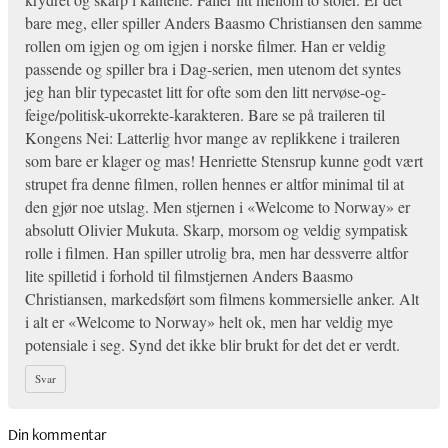
bare meg, eller spiller Anders Baasmo Christiansen den samme
rollen om igjen og om igjen i norske filmer. Han er veldig
passende og spiller bra i Dag-serien, men utenom det syntes
jeg han blir typecastet litt for ofte som den litt nervøse-og-
feige/politisk-ukorrekte-karakteren. Bare se på traileren til
Kongens Nei: Latterlig hvor mange av replikkene i traileren
som bare er klager og mas! Henriette Stensrup kunne godt vært
strupet fra denne filmen, rollen hennes er altfor minimal til at
den gjør noe utslag. Men stjernen i «Welcome to Norway» er
absolutt Olivier Mukuta. Skarp, morsom og veldig sympatisk
rolle i filmen. Han spiller utrolig bra, men har dessverre altfor
lite spilletid i forhold til filmstjernen Anders Baasmo
Christiansen, markedsført som filmens kommersielle anker. Alt
i alt er «Welcome to Norway» helt ok, men har veldig mye
potensiale i seg. Synd det ikke blir brukt for det det er verdt.
Svar
Din kommentar