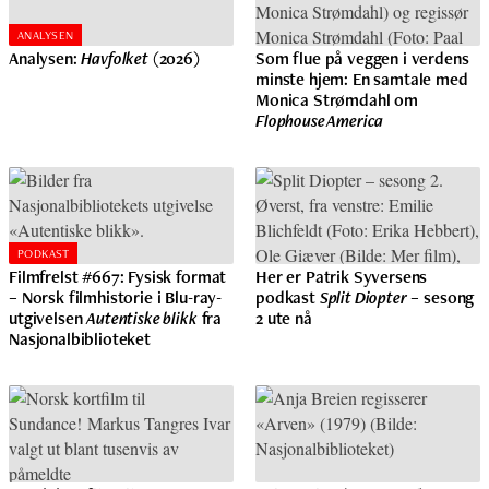
ANALYSEN
Analysen:
Havfolket
(2026)
Som flue på veggen i verdens
minste hjem: En samtale med
Monica Strømdahl om
Flophouse America
PODKAST
Filmfrelst #667: Fysisk format
Her er Patrik Syversens
– Norsk filmhistorie i Blu-ray-
podkast
Split Diopter
– sesong
utgivelsen
Autentiske blikk
fra
2 ute nå
Nasjonalbiblioteket