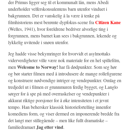
der Primus ligger seg til et kommunalt lån, mens Abedi
underholder velferskonsulentens barn utenfor vinduet i
bakgrunnen. Det er vanskelig å la være å tenke på
Citizen Kane
filmhistoriens mest berømte dypfokus-scene fra
(Welles, 1941), hvor foreldrene bedriver alvorlige ting i
forgrunnen, mens barnet kan sees i bakgrunnen, lekende og
lykkelig uvitende i snøen utenfor.
Jeg hadde visse bekymringer for hvorvidt et asylmottaks
viderverdigheter ville være nok materiale for en hel spillefilm,
Welcome to Norway!
men
har få dødpunkter. Som seg hør
og bør starter filmen med å introdusere de mange rollefigurene
og konstruere nødvendige intriger og vendepunkter. Omlag en
tredjedel ut i filmen er grunnmuren ferdig bygget, og Langlo
sørger for å spe på med overraskelser og vendepunkter i
akkurat riktige porsjoner for å øke intensiteten i et jevnt
tempo. Han behersker klassisk historiefortelling innenfor
komediens form, og viser dermed en imponerende bredde fra
det langt mer stillegående – men like fullt dramatiske –
Jag etter vind
familiedramaet
.