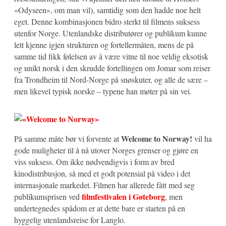
«Odyseen», om man vil), samtidig som den hadde noe helt
eget. Denne kombinasjonen bidro sterkt til filmens suksess
utenfor Norge. Utenlandske distributører og publikum kunne
lett kjenne igjen strukturen og fortellermåten, mens de på
samme tid fikk følelsen av å være vitne til noe veldig eksotisk
og unikt norsk i den skrudde fortellingen om Jomar som reiser
fra Trondheim til Nord-Norge på snøskuter, og alle de sære –
men likevel typisk norske – typene han møter på sin vei.
Welcome to Norway!
På samme måte bør vi forvente at
vil ha
gode muligheter til å nå utover Norges grenser og gjøre en
viss suksess. Om ikke nødvendigvis i form av bred
kinodistribusjon, så med et godt potensial på video i det
internasjonale markedet. Filmen har allerede fått med seg
filmfestivalen i Gøteborg
publikumsprisen ved
, men
undertegnedes spådom er at dette bare er starten på en
hyggelig utenlandsreise for Langlo.