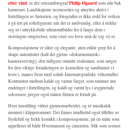
etter vind
Philip Øgaard
, er det veteranfotograf
som står bak
kameraet. Landskapene iscenesettes og utnyttes aktivt i
fortellingen av historien, og fotografen er ikke redd for verken
å gå tett på rollefigurene når det er nødvendig, eller å trekke
seg ut i uttrykksfulle ultratotalbilder for å fange dem i
storslagne omgivelser, som viser oss hvor små de (og vi) er.
Komposisjonene er sikre og elegante, uten enkle grep for å
skape autentisitet (kall det gjerne «dokumentarisk»
kameraveiving); den tidligere omtalte realismen, som sørger
for den viktige forankringen av komedien og samfunnet vi
lever i, manes frem med solide kinematografiske virkemidler.
Kontrasten mellom kalde og varme farger, som rammer inn
endringer i fortellingen, og kaldt og varmt lys i avgjørende
sekvenser, preger også måten filmen er fortalt på.
Hver innstilling virker gjennomarbeidet, og er musikalsk
montert i klipperommet. Det finnes imidlertid også tilfeller av
frydefull og frekk komikk i komposisjonene, på en måte som
appellerer til både Hvermansen og cineasten. Slik som scenen