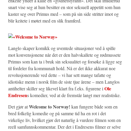
enkelte ynder å kalle en «godhetstyrann». Det skal imidlertid
snart vise seg at hun besitter en stor seksuell appetitt som hun
kaster seg over Primus med – som på sin side stritter imot og
blir keitete i møtet med en slik framferd.
Langlo skaper komikk og uventede situasjoner ved å spille
mot konvensjonene når det er den halvskallete og rødmussete
Primus som kan ta i bruk sin seksualitet og forsøke å ligge seg
til fordeler fra kommunalt hold. Nå er det ikke akkurat noe
revolusjonerende ved dette – vi har sett mange tafatte og
idiotiske menn i norsk film de siste tjue årene – men Langlos
Ole
antihelter skiller seg likevel klart fra f.eks. figurene i
Endresen
s komedier, ved at de fremstår langt mer realistiske.
Welcome to Norway!
Det gjør at
kan fungere både som en
bred folkelig komedie og på samme tid ha en rot i det
virkelige liv, hvilket gjør det naturlig å vurdere filmen som en
reell samfunnskommentar. Der det i Endresens filmer er selve