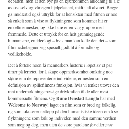
debatten, men at den byr på en kjærkommen anledning til å le
av oss selv og vår egen hjelpeløshet, midt i alt alvoret. Begge
ga imidlertid også uttrykk for at hensikten med filmen er noe
så enkelt som å vise at flyktningene som kommer hit er
enkeltmennesker, og ikke bare er en vag gruppe med
fremmede. Dette er uttrykk for en helt grunnleggende
humanisme, en ideologi – hvis man kan kalle den det – som
filmmediet egner seg spesielt godt til å formidle og
vedlikeholde.
Det å fortelle noen få menneskers historie i løpet av et par
timer på lerretet, for å skape oppmerksomhet omkring noe
større enn de representerte individene, er nesten som en
definisjon av spillefilmens funksjon, hvis vi tenker utover den
rent underholdningsmessige drivkraften til de aller mest
Rune Denstad Langlo
kommersielle filmene. Og
har med
Welcome to Norway!
laget en film som er bred og folkelig,
og som fokuserer nettopp på den humanistiske ideen om å se
flyktningene som folk og individer, med den samme verdien
som meg og deg, men uten de store parolene
for
eller
mot