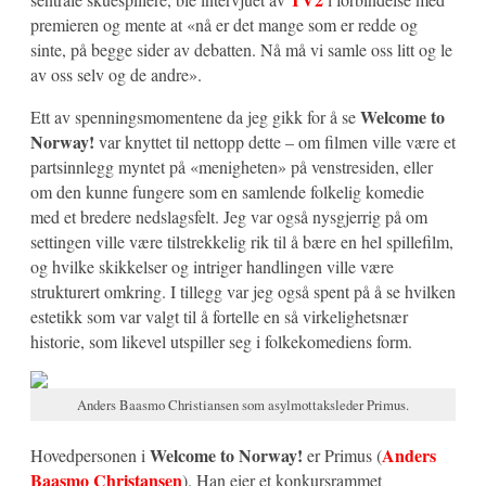
premieren og mente at «nå er det mange som er redde og
sinte, på begge sider av debatten. Nå må vi samle oss litt og le
av oss selv og de andre».
Welcome to
Ett av spenningsmomentene da jeg gikk for å se
Norway!
var knyttet til nettopp dette – om filmen ville være et
partsinnlegg myntet på «menigheten» på venstresiden, eller
om den kunne fungere som en samlende folkelig komedie
med et bredere nedslagsfelt. Jeg var også nysgjerrig på om
settingen ville være tilstrekkelig rik til å bære en hel spillefilm,
og hvilke skikkelser og intriger handlingen ville være
strukturert omkring. I tillegg var jeg også spent på å se hvilken
estetikk som var valgt til å fortelle en så virkelighetsnær
historie, som likevel utspiller seg i folkekomediens form.
Anders Baasmo Christiansen som asylmottaksleder Primus.
Welcome to Norway!
Anders
Hovedpersonen i
er Primus (
Baasmo Christansen
). Han eier et konkursrammet