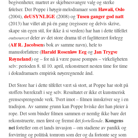
begivenheter, martret av skjebnesvangre valg og sterke
Hawaii, Oslo
følelser. Der Poppe i høygir-melodramaer som
deUSYNLIGE
Tusen ganger god natt
(2004),
(2008) og
(2013) har villet alt på én gang (regissere og delvis skrive,
skape sin egen stil, for ikke å si verden) har han i dette tilfellet
outsourcet
deler av det store drama til et faglitterært forlegg
Alf R. Jacobsen
(
s bok av samme navn), hele to
Harald Rosenløw Eeg
Jan Trygve
manusforfattere (
og
Røyneland
) og – for nå å være passe pompøs – virkeligheten
selv: perioden 8. til 10. april, rekonstruert nesten time for time
i dokudramaets empirisk nøyeregnende ånd.
Det Store har i dette tilfellet vært så stort, at Poppe har stolt på
stoffets bærekraft i seg selv. Resultatet er ikke et kunstnerisk
grensesprengende verk. Tvert imot – filmen innskriver seg i en
tradisjon. Av samme grunn kan Poppe hviske der han pleier å
rope. Det som binder filmen sammen er nemlig ikke bare det
Kongens
rekonstruerte, men først og fremst det
fortellende
.
nei
forteller om et lands invasjon – om stadiene av panikk og
forvirring og politisk tomrom som der og da fortonte seg som