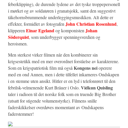
feberklipping), de durende lydene av det tyske troppepersonell
i mørket og av soldatøren i granatsjokk, samt den suggestivt
tåkehornsbrummende underleggingsmusikken. Alt dette er
John Christian Rosenlund
effekter, formidlet av fotografen
,
Einar Egeland
Johan
klipperen
og komponisten
Söderquist
, som underbygger spenningsverdien og
heroismen.
Men sterkest virker filmen når den kombinerer sin
krigsestetikk med en mer overordnet forståelse av karakterene.
Kongens nei
Som en krigspatriotisk film må også
operere
med en ond Annen, men i dette tilfellet inkarneres Ondskapen
i en stemme uten ansikt. Hitler er en lyd i telefonrøret til den
Vidkun Quisling
febrilsk-velmenende Kurt Bräuer i Oslo.
taler i radioen til det norske folk som en truende Big Brother
(utsatt for stigende volumenstyrke). Filmens snille
faderskikkelser overdøves momentant av Ondskapens
faderstemmer!