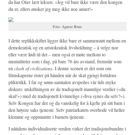
da har Olav lært leksen: «Jeg vil bare ikke være den kongen
du er, ellers ønsker jeg meg ikke noe annet!»
Foto: Agnete Brun.
I dette replikkskiftet ligger ikke bare et sammenstøt mellom en
demokratisk og en aristokratisk livsholdning – å velge noe
eller være født til det – men også et møte mellom to
mentaliteter som i dag, på bare 76 års avstand, fremstår som
en
clash of civilizations
. I denne scenen er det som om
filmskaperne rister på hånden når de skal gjengi fortidens
pliktetikk. I far og sønn-samtalen avspeiles vår tids myke
diskurs: utskiftningen av de tradisjonelt mannlige verdier («du
skal!») med de tradisjonelt kvinnelige («hva synes du selv?»).
Selv Kongen har der og da vanskelig for å kjefte på sitt barn i
den høyere saks tjeneste. Selv patriarkatets overhode vil heller
klemme og oppmuntre i barnets tjeneste.
I nåtidens individualiserte verden virker det tradisjonsbundne i