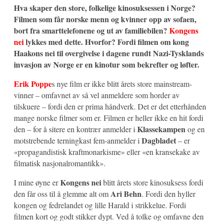
Hva skaper den store, folkelige kinosuksessen i Norge?
Filmen som får norske menn og kvinner opp av sofaen,
bort fra smarttelefonene og ut av familiebilen?
Kongens
nei
lykkes med dette. Hvorfor? Fordi filmen om kong
Haakons nei til overgivelse i dagene rundt Nazi-Tysklands
invasjon av Norge er en kinotur som bekrefter og løfter.
Erik Poppe
s nye film er ikke blitt årets store mainstream-
vinner – omfavnet av så vel anmeldere som horder av
tilskuere – fordi den er prima håndverk. Det er det etterhånden
mange norske filmer som er. Filmen er heller ikke en hit fordi
Klassekampen
den – for å sitere en kontrær anmelder i
og en
Dagbladet
motstrebende terningkast fem-anmelder i
– er
«propagandistisk kraftmonarkisme» eller «en kransekake av
filmatisk nasjonalromantikk».
Kongens nei
I mine øyne er
blitt årets store kinosuksess fordi
Ari Behn
den får oss til å glemme alt om
. Fordi den hyller
kongen og fedrelandet og lille Harald i strikkelue. Fordi
filmen kort og godt stikker dypt. Ved å tolke og omfavne den