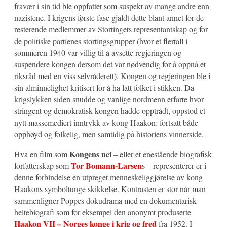
fravær i sin tid ble oppfattet som suspekt av mange andre enn
nazistene. I krigens første fase gjaldt dette blant annet for de
resterende medlemmer av Stortingets representantskap og for
de politiske partienes stortingsgrupper (hvor et flertall i
sommeren 1940 var villig til å avsette regjeringen og
suspendere kongen dersom det var nødvendig for å oppnå et
riksråd med en viss selvråderett). Kongen og regjeringen ble i
sin alminnelighet kritisert for å ha latt folket i stikken. Da
krigslykken siden snudde og vanlige nordmenn erfarte hvor
stringent og demokratisk kongen hadde opptrådt, oppstod et
nytt massemediert inntrykk av kong Haakon: fortsatt både
opphøyd og folkelig, men samtidig på historiens vinnerside.
Kongens nei
Hva en film som
– eller et enestående biografisk
Tor Bomann-Larsen
forfatterskap som
s – representerer er i
denne forbindelse en utpreget menneskeliggjørelse av kong
Haakons symboltunge skikkelse. Kontrasten er stor når man
sammenligner Poppes dokudrama med en dokumentarisk
heltebiografi som for eksempel den anonymt produserte
Haakon VII – Norges konge i krig og fred
fra 1952. I