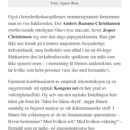
Foto: Agnete Brun.
Også i hovedrolleskuespillernes stemmesignaturer fornemmer
Anders Baasmo Christiansen
man en viss hakkeorden. Der
Jesper
overbevisende etterligner Olavs lyse staccato, hever
Christensen
seg over den slags papegøyekunster. Han gjør
ikke noe forsøk på å imitere majestetens besynderlige
trekvartdansk, men fastholder som alltid i sin nå 40-årige
filmkarriere den lavkøbenhavnske språktone (en miks som
ikke sjenerer noen – i motsetning til filmens undertekster, som
lar hvilke som helst personer være dus med hverandre!).
Gjennom kombinasjonen av empirisk rekonstruksjon og en
Kongens nei
suggererende stil oppnår
en høy grad av
virkelighetseffekt. Og selv om den mytiske fortellingen hele
tiden går forut for ’fakta for faktas skyld’, utgjør filmen
samtidig en begavet analyse av sitt dokumentariske stoff. I
filmen blir avklaringen av de tre fundamentale spørsmålene –
Hvem bestemmer? Med hvilken rett? Med hvilken virkning? –
fremstilt som en tanke- og emosjonsprosess hos