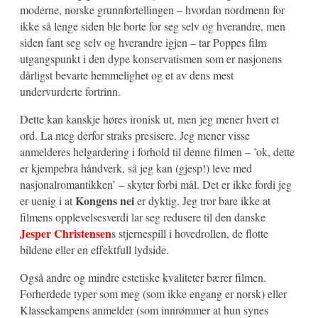
moderne, norske grunnfortellingen – hvordan nordmenn for
ikke så lenge siden ble borte for seg selv og hverandre, men
siden fant seg selv og hverandre igjen – tar Poppes film
utgangspunkt i den dype konservatismen som er nasjonens
dårligst bevarte hemmelighet og et av dens mest
undervurderte fortrinn.
Dette kan kanskje høres ironisk ut, men jeg mener hvert et
ord. La meg derfor straks presisere. Jeg mener visse
anmelderes helgardering i forhold til denne filmen – ’ok, dette
er kjempebra håndverk, så jeg kan (gjesp!) leve med
nasjonalromantikken’ – skyter forbi mål. Det er ikke fordi jeg
Kongens nei
er uenig i at
er dyktig. Jeg tror bare ikke at
filmens opplevelsesverdi lar seg redusere til den danske
Jesper Christensen
s stjernespill i hovedrollen, de flotte
bildene eller en effektfull lydside.
Også andre og mindre estetiske kvaliteter bærer filmen.
Forherdede typer som meg (som ikke engang er norsk) eller
Klassekampens anmelder (som innrømmer at hun synes