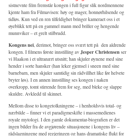
sistnevnte film fremstår kongen i full figur slik nordmennene
kjente ham fra Filmavisen: høy og mager, honnørhilsende og
tidløs. Kun ved en ren tilfeldighet bringer kameraet oss i et
øyeblikk tett på en gammel mann med briller og hengende
munnviker – et grelt stilbrudd.
Kongens nei
, derimot, bringer oss svært tett på den aldrende
Jesper Christensen
kongen. I filmens første innstilling av
ser
vi Haakon i et ultranært utsnitt; han skjuler øynene med sine
hender i sorte hansker (han leker gjemsel i sneen med sine
barnebarn, men skjuler samtidig sin rådvillhet like før helvete
bryter løs). I en annen innstilling ses kongen i naken
overkropp, tomt stirrende frem for seg, med bleke og slappe
skuldre. Avkledd til skinnet.
Mellom disse to kongetolkningene – i henholdsvis total- og
nærbilde – finner vi et paradigmeskifte i massemedienes
royale mytologi. I den gamle dokumentar-biografien er det
ingen bilder fra de avgjørende situasjonene i kongens liv –
rådslagningene med regjeringen og hans dramatiske flukt for