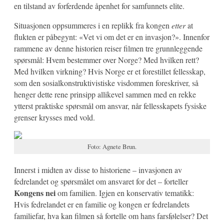
en tilstand av forferdende åpenhet for samfunnets elite.
Situasjonen oppsummeres i en replikk fra kongen
etter
at
flukten er påbegynt: «Vet vi om det er en invasjon?». Innenfor
rammene av denne historien reiser filmen tre grunnleggende
spørsmål: Hvem bestemmer over Norge? Med hvilken rett?
Med hvilken virkning? Hvis Norge er et forestillet fellesskap,
som den sosialkonstruktivistiske visdommen foreskriver, så
henger dette rene prinsipp allikevel sammen med en rekke
ytterst praktiske spørsmål om ansvar, når fellesskapets fysiske
grenser krysses med vold.
Foto: Agnete Brun.
Innerst i midten av disse to historiene – invasjonen av
fedrelandet og spørsmålet om ansvaret for det – forteller
Kongens nei
om familien. Igjen en konservativ tematikk:
Hvis fedrelandet er en familie og kongen er fedrelandets
familiefar, hva kan filmen så fortelle om hans farsfølelser? Det