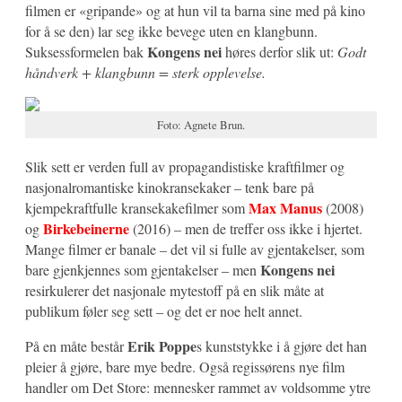
filmen er «gripande» og at hun vil ta barna sine med på kino
for å se den) lar seg ikke bevege uten en klangbunn.
Kongens nei
Suksessformelen bak
høres derfor slik ut:
Godt
håndverk + klangbunn = sterk opplevelse.
Foto: Agnete Brun.
Slik sett er verden full av propagandistiske kraftfilmer og
nasjonalromantiske kinokransekaker – tenk bare på
Max Manus
kjempekraftfulle kransekakefilmer som
(2008)
Birkebeinerne
og
(2016) – men de treffer oss ikke i hjertet.
Mange filmer er banale – det vil si fulle av gjentakelser, som
Kongens nei
bare gjenkjennes som gjentakelser – men
resirkulerer det nasjonale mytestoff på en slik måte at
publikum føler seg sett – og det er noe helt annet.
Erik Poppe
På en måte består
s kunststykke i å gjøre det han
pleier å gjøre, bare mye bedre. Også regissørens nye film
handler om Det Store: mennesker rammet av voldsomme ytre