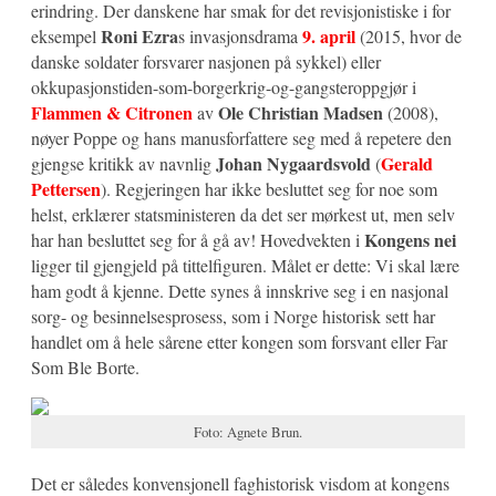
erindring. Der danskene har smak for det revisjonistiske i for
Roni Ezra
9. april
eksempel
s invasjonsdrama
(2015, hvor de
danske soldater forsvarer nasjonen på sykkel) eller
okkupasjonstiden-som-borgerkrig-og-gangsteroppgjør i
Flammen & Citronen
Ole Christian Madsen
av
(2008),
nøyer Poppe og hans manusforfattere seg med å repetere den
Johan Nygaardsvold
Gerald
gjengse kritikk av navnlig
(
Pettersen
). Regjeringen har ikke besluttet seg for noe som
helst, erklærer statsministeren da det ser mørkest ut, men selv
Kongens nei
har han besluttet seg for å gå av! Hovedvekten i
ligger til gjengjeld på tittelfiguren. Målet er dette: Vi skal lære
ham godt å kjenne. Dette synes å innskrive seg i en nasjonal
sorg- og besinnelsesprosess, som i Norge historisk sett har
handlet om å hele sårene etter kongen som forsvant eller Far
Som Ble Borte.
Foto: Agnete Brun.
Det er således konvensjonell faghistorisk visdom at kongens