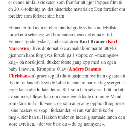
er denne innfallsvinkelen som fremfor alt gjør Poppes film til
en 2016-tolkning av det historiske materialet: Den forteller om
foreldre som forlater sine barn.
Filmen er full av mer eller mindre gode fedre som febrilsk
forsøker å sette seg ved bordenden mens det ennå er tid.
Kurt Bräuer
Karl
Filmens ’gode tysker’, ambassadøren
(
Marcovics
), hvis diplomatiske avmakt kommer til uttrykk
gjennom hans forgjeves forsøk på å stoppe en «meningsløs
krig» på norsk jord, dukker første gang opp med sin egen
Anders Baasmo
baby i favnen. Kronprins Olav (
Christiansen
) gruer seg til (da situasjonen byr ham og faren å
flykte fra landet) å svikte løftet til sine tre barn: «Jeg sverget at
jeg ikke skulle forlate dem». Slik som han selv var blitt forlatt
av sin mor, tilføyer han om den engelskfødte dronning Maud,
som døde to år i forveien, og som angivelig oppholdt seg mest
i sine hesters selskap i fødelandet. «Hun var der ikke for
meg», sier han til Haakon under en inderlig samtale innen den
store avreisen, «det var bare du – du og nannyene».