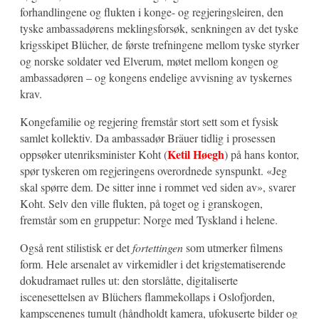
forhandlingene og flukten i konge- og regjeringsleiren, den
tyske ambassadørens meklingsforsøk, senkningen av det tyske
krigsskipet Blücher, de første trefningene mellom tyske styrker
og norske soldater ved Elverum, møtet mellom kongen og
ambassadøren – og kongens endelige avvisning av tyskernes
krav.
Kongefamilie og regjering fremstår stort sett som et fysisk
samlet kollektiv. Da ambassadør Bräuer tidlig i prosessen
Ketil Høegh
oppsøker utenriksminister Koht (
) på hans kontor,
spør tyskeren om regjeringens overordnede synspunkt. «Jeg
skal spørre dem. De sitter inne i rommet ved siden av», svarer
Koht. Selv den ville flukten, på toget og i granskogen,
fremstår som en gruppetur: Norge med Tyskland i helene.
Også rent stilistisk er det
fortettingen
som utmerker filmens
form. Hele arsenalet av virkemidler i det krigstematiserende
dokudramaet rulles ut: den storslåtte, digitaliserte
iscenesettelsen av Blüchers flammekollaps i Oslofjorden,
kampscenenes tumult (håndholdt kamera, ufokuserte bilder og