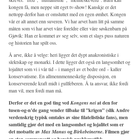
kongen få, men neppe sitt eget tv-show! Kanskje er det
nettopp derfor han er omsluttet med en egen ømhet. Kongen
vår er alt annet enn suveren. Vi har arvet ham litt på samme
måten som vi har arvet våre foreldre eller våre søskenbarn på
Gjøvik: Han er kommet av seg selv, som et slags puss naturen
og historien har spilt oss.
Å arve, ikke å velge: heri ligger det dypt anakronistiske i
slektskap og monarki. I dette ligger det også en langsomhet og
lojalitet som vi i vår tid – i mangel av et bedre ord – kaller
konservatisme. En allmennmenneskelig disposisjon, en
konserverende kraft midt i gullfeberen. Å ta ansvar, ikke fordi
man vil, men fordi man må.
Derfor er det en god ting ved
at den for
Kongens nei
tusen-og-n’de gang vender tilbake til ”krigen” (slik Andre
verdenskrig typisk omtales av sine filatelistiske fans), men
samtidig gjør det med en langsomhet og lojalitet som er
det motsatte av
og
. Filmen gjør
Max Manus
Birkebeinerne
en stor, sammensatt og heroisk problematikk