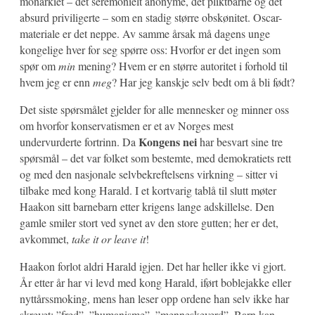
monarkiet – det seremonielt anonyme, det pliktbårne og det
absurd priviligerte – som en stadig større obskønitet. Oscar-
materiale er det neppe. Av samme årsak må dagens unge
kongelige hver for seg spørre oss: Hvorfor er det ingen som
spør om
min
mening? Hvem er en større autoritet i forhold til
hvem jeg er enn
meg
? Har jeg kanskje selv bedt om å bli født?
Det siste spørsmålet gjelder for alle mennesker og minner oss
om hvorfor konservatismen er et av Norges mest
Kongens nei
undervurderte fortrinn. Da
har besvart sine tre
spørsmål – det var folket som bestemte, med demokratiets rett
og med den nasjonale selvbekreftelsens virkning – sitter vi
tilbake med kong Harald. I et kortvarig tablå til slutt møter
Haakon sitt barnebarn etter krigens lange adskillelse. Den
gamle smiler stort ved synet av den store gutten; her er det,
avkommet,
take it or leave it
!
Haakon forlot aldri Harald igjen. Det har heller ikke vi gjort.
År etter år har vi levd med kong Harald, iført boblejakke eller
nyttårssmoking, mens han leser opp ordene han selv ikke har
skrevet: ”fred”, ”humanisme”, ”menneskeverd”. Barn kan