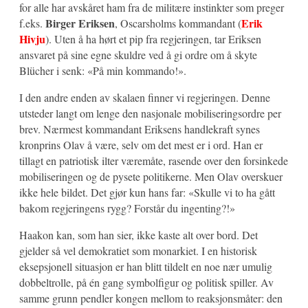
for alle har avskåret ham fra de militære instinkter som preger
Birger Eriksen
Erik
f.eks.
, Oscarsholms kommandant (
Hivju
). Uten å ha hørt et pip fra regjeringen, tar Eriksen
ansvaret på sine egne skuldre ved å gi ordre om å skyte
Blücher i senk: «På min kommando!».
I den andre enden av skalaen finner vi regjeringen. Denne
utsteder langt om lenge den nasjonale mobiliseringsordre per
brev. Nærmest kommandant Eriksens handlekraft synes
kronprins Olav å være, selv om det mest er i ord. Han er
tillagt en patriotisk ilter væremåte, rasende over den forsinkede
mobiliseringen og de pysete politikerne. Men Olav overskuer
ikke hele bildet. Det gjør kun hans far: «Skulle vi to ha gått
bakom regjeringens rygg? Forstår du ingenting?!»
Haakon kan, som han sier, ikke kaste alt over bord. Det
gjelder så vel demokratiet som monarkiet. I en historisk
eksepsjonell situasjon er han blitt tildelt en noe nær umulig
dobbeltrolle, på én gang symbolfigur og politisk spiller. Av
samme grunn pendler kongen mellom to reaksjonsmåter: den