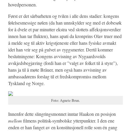
hovedpersonen.
Først er det sårbarheten og tvilen i alle dens stadier: kongens
følelsesmessige nølen (da han unnskylder seg med et dobesøk
for å dvele et par minutter ekstra ved slottets affeksjonsverdier
innen han tar flukten), hans apati da kronprins Olav truer med
å melde seg til aktiv krigstjeneste eller hans fysiske avmakt
idet han vrir seg på gulvet av ryggsmerter. Dertil kommer
beslutningene: Kongens avvisning av Nygaardsvolds
avskjedsbegjæring (fordi han er ”valgt av folket til å styre”),
hans ja til å møte Bräuer, men også hans avvisning av
ambassadørens forslag til et fredskompromiss mellom
Tyskland og Norge.
Foto: Agnete Brun.
Innenfor dette slingringsmonnet inntar Haakon en posisjon
mellom
filmens politisk-symbolske ytterpunkter. I den ene
enden er han fanget av en konstitusjonell rolle som én gang