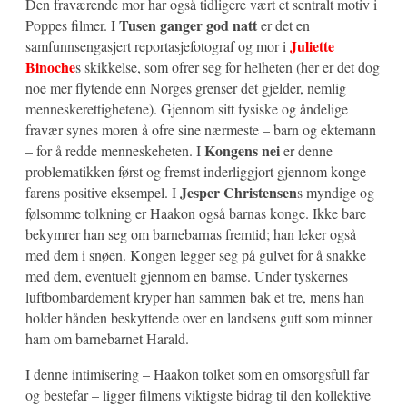
Den fraværende mor har også tidligere vært et sentralt motiv i
Tusen ganger god natt
Poppes filmer. I
er det en
Juliette
samfunnsengasjert reportasjefotograf og mor i
Binoche
s skikkelse, som ofrer seg for helheten (her er det dog
noe mer flytende enn Norges grenser det gjelder, nemlig
menneskerettighetene). Gjennom sitt fysiske og åndelige
fravær synes moren å ofre sine nærmeste – barn og ektemann
Kongens nei
– for å redde menneskeheten. I
er denne
problematikken først og fremst inderliggjort gjennom konge-
Jesper Christensen
farens positive eksempel. I
s myndige og
følsomme tolkning er Haakon også barnas konge. Ikke bare
bekymrer han seg om barnebarnas fremtid; han leker også
med dem i snøen. Kongen legger seg på gulvet for å snakke
med dem, eventuelt gjennom en bamse. Under tyskernes
luftbombardement kryper han sammen bak et tre, mens han
holder hånden beskyttende over en landsens gutt som minner
ham om barnebarnet Harald.
I denne intimisering – Haakon tolket som en omsorgsfull far
og bestefar – ligger filmens viktigste bidrag til den kollektive