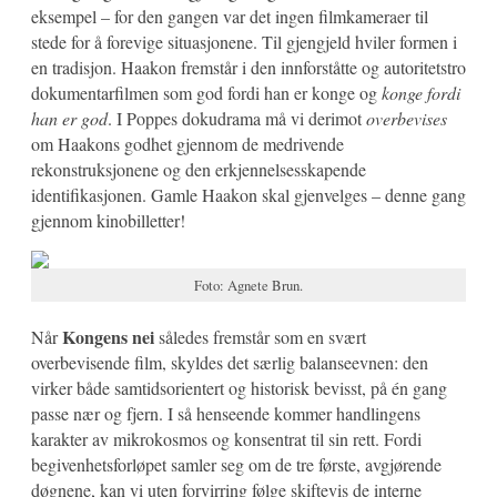
eksempel – for den gangen var det ingen filmkameraer til
stede for å forevige situasjonene. Til gjengjeld hviler formen i
en tradisjon. Haakon fremstår i den innforståtte og autoritetstro
dokumentarfilmen som god fordi han er konge og
konge fordi
han er god
. I Poppes dokudrama må vi derimot
overbevises
om Haakons godhet gjennom de medrivende
rekonstruksjonene og den erkjennelsesskapende
identifikasjonen. Gamle Haakon skal gjenvelges – denne gang
gjennom kinobilletter!
Foto: Agnete Brun.
Kongens nei
Når
således fremstår som en svært
overbevisende film, skyldes det særlig balanseevnen: den
virker både samtidsorientert og historisk bevisst, på én gang
passe nær og fjern. I så henseende kommer handlingens
karakter av mikrokosmos og konsentrat til sin rett. Fordi
begivenhetsforløpet samler seg om de tre første, avgjørende
døgnene, kan vi uten forvirring følge skiftevis de interne