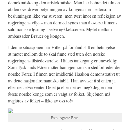
demokratiske og den aristokratiske. Man har bebreidet filmen
at den overdriver betydningen av kongens nei – ettersom
beslutningen ikke var suveren, men tvert imot en refleksjon av
regjeringens vilje – men dermed synes man å overse filmens
salomoniske løsning i selve nøkkelscenen: Møtet mellom
ambassadør Bräuer og kongen.
I denne situasjonen har Hitler på forhånd stilt en betingelse –
at møtet mellom de to skal finne sted uten den norske
regjeringens tilstedeværelse. Hitlers tankegang er eneveldig:
Som Tysklands Fører møter han gjennom sin stedfortreder den
norske Fører. I filmen trer imidlertid Haakon demonstrativt ut
av dette nasjonalromantiske tablå. Han avviser å si enten ja
eller nei: «Forventer De et ja eller nei av meg? Jeg er den
første norske konge som er valgt av folket. Skjebnen må
avgjøres av folket – ikke av oss to!»
Foto: Agnete Brun.