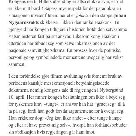
Kongens nei til Hitlers utsending er altså et ikke-svar, et ’det
er ikke mitt bord’! Såpass mye respekt for det paradoksale i
Johan
situasjonen utviser filmen: nei-et er
folkets
i den slappe
Nygaardsvold
s skikkelse – ikke i den ranke Haakons. Til
gjengjeld har kongen tidligere i historien holdt den selvsamme
statsministeren fast på sitt ansvar. Likesom kong Haakon i
ettertiden har tilbudt seg som selve inkarnasjonen av det
nasjonale samvittighetsdrama. En prosess hvor de politiske,
personlige og symbolladede momentene uvegerlig har vokst
sammen.
I den forbindelse gjør filmen avslutningsvis fornemt bruk av
periodens kanskje mest emosjonelt betydningsladede
dokument, nemlig kongens tale til regjeringen i Nybergsund
10. april. Her finner kongen beslutningen om ikke å bøye seg
for tyskernes krav «tungt», et ansvar han har «gruet seg» til å
ta på seg, fordi han godt forstår argumentene for å overgi seg.
Han erklærer dog: «Jeg kan ikke andet – efter tunge kampe
og efter at have prøvet mig selv», hvorpå han forhåndsbebuder
sin abdikasjon hvis regjeringen går ham imot.