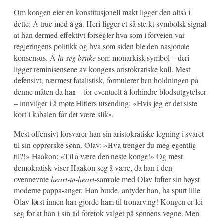
Om kongen eier en konstitusjonell makt ligger den altså i
dette: Å true med å gå. Heri ligger et så sterkt symbolsk signal
at han dermed effektivt forsegler hva som i forveien var
regjeringens politikk og hva som siden ble den nasjonale
konsensus. Å
la seg bruke
som monarkisk symbol – deri
ligger reminisensene av kongens aristokratiske kall. Mest
defensivt, nærmest fatalistisk, formulerer han holdningen på
denne måten da han – for eventuelt å forhindre blodsutgytelser
– innvilger i å møte Hitlers utsending: «Hvis jeg er det siste
kort i kabalen får det være slik».
Mest offensivt forsvarer han sin aristokratiske legning i svaret
til sin opprørske sønn. Olav: «Hva trenger du meg egentlig
til?!» Haakon: «Til å være den neste konge!» Og mest
demokratisk viser Haakon seg å være, da han i den
ovennevnte
heart-to-heart
-samtale med Olav lufter sin høyst
moderne pappa-anger. Han burde, antyder han, ha spurt lille
Olav først innen han gjorde ham til tronarving! Kongen er lei
seg for at han i sin tid foretok valget på sønnens vegne. Men