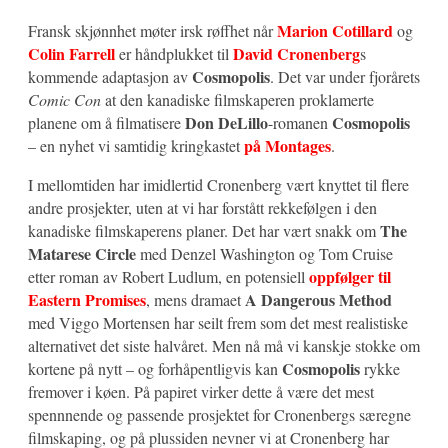
Marion Cotillard
Fransk skjønnhet møter irsk røffhet når
og
Colin Farrell
David Cronenberg
er håndplukket til
s
Cosmopolis
kommende adaptasjon av
. Det var under fjorårets
Comic Con
at den kanadiske filmskaperen proklamerte
Don DeLillo
Cosmopolis
planene om å filmatisere
-romanen
på Montages
– en nyhet vi samtidig kringkastet
.
I mellomtiden har imidlertid Cronenberg vært knyttet til flere
andre prosjekter, uten at vi har forstått rekkefølgen i den
The
kanadiske filmskaperens planer. Det har vært snakk om
Matarese Circle
med Denzel Washington og Tom Cruise
oppfølger til
etter roman av Robert Ludlum, en potensiell
Eastern Promises
A Dangerous Method
, mens dramaet
med Viggo Mortensen har seilt frem som det mest realistiske
alternativet det siste halvåret. Men nå må vi kanskje stokke om
Cosmopolis
kortene på nytt – og forhåpentligvis kan
rykke
fremover i køen. På papiret virker dette å være det mest
spennnende og passende prosjektet for Cronenbergs særegne
filmskaping, og på plussiden nevner vi at Cronenberg har