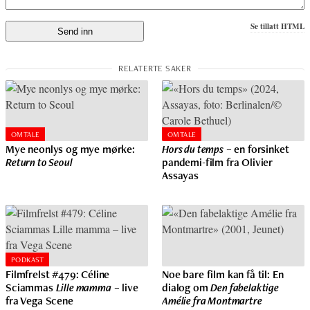
Se tillatt HTML
OMTALE
OMTALE
Mye neonlys og mye mørke:
Hors du temps
– en forsinket
Return to Seoul
pandemi-film fra Olivier
Assayas
PODKAST
Filmfrelst #479: Céline
Noe bare film kan få til: En
Sciammas
Lille mamma
– live
dialog om
Den fabelaktige
fra Vega Scene
Amélie fra Montmartre