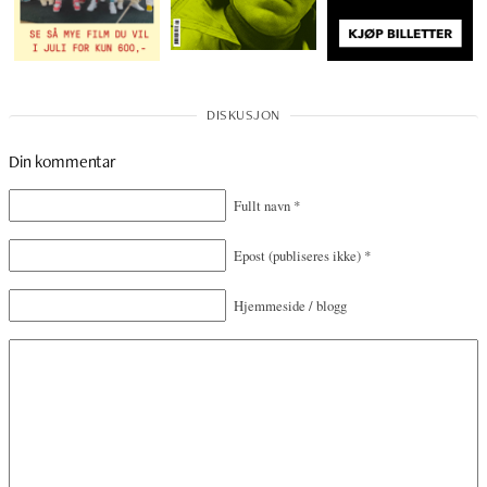
Din kommentar
Fullt navn
*
Epost
(publiseres ikke)
*
Hjemmeside / blogg