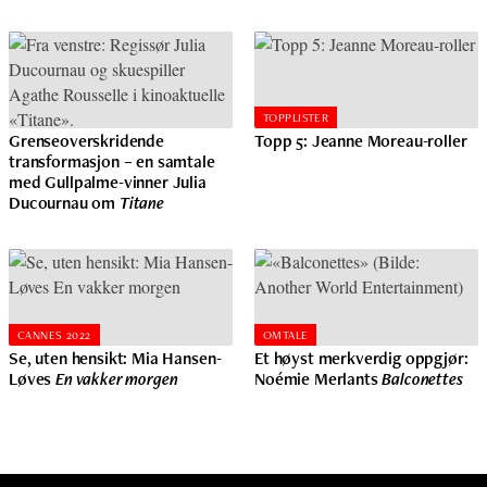
TOPPLISTER
Grenseoverskridende
Topp 5: Jeanne Moreau-roller
transformasjon – en samtale
med Gullpalme-vinner Julia
Ducournau om
Titane
CANNES 2022
OMTALE
Se, uten hensikt: Mia Hansen-
Et høyst merkverdig oppgjør:
Løves
En vakker morgen
Noémie Merlants
Balconettes