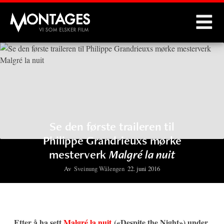
Montages
Se den første traileren til
Philippe Grandrieuxs mørke
mesterverk
Malgré la nuit
Av
Sveinung Wålengen
22. juni 2016
Etter å ha sett
Malgré la nuit
(«Despite the Night») under