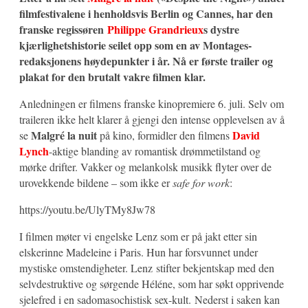
filmfestivalene i henholdsvis Berlin og Cannes, har den
franske regissøren
Philippe Grandrieux
s dystre
kjærlighetshistorie seilet opp som en av Montages-
redaksjonens høydepunkter i år. Nå er første trailer og
plakat for den brutalt vakre filmen klar.
Anledningen er filmens franske kinopremiere 6. juli. Selv om
traileren ikke helt klarer å gjengi den intense opplevelsen av å
Malgré la nuit
David
se
på kino, formidler den filmens
Lynch
-aktige blanding av romantisk drømmetilstand og
mørke drifter. Vakker og melankolsk musikk flyter over de
urovekkende bildene – som ikke er
safe for work
:
https://youtu.be/UlyTMy8Jw78
I filmen møter vi engelske Lenz som er på jakt etter sin
elskerinne Madeleine i Paris. Hun har forsvunnet under
mystiske omstendigheter. Lenz stifter bekjentskap med den
selvdestruktive og sørgende Héléne, som har søkt opprivende
sjelefred i en sadomasochistisk sex-kult. Nederst i saken kan