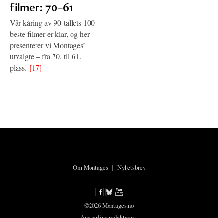
filmer: 70–61
Vår kåring av 90-tallets 100
beste filmer er klar, og her
presenterer vi Montages’
utvalgte – fra 70. til 61.
plass.
[17]
Om Montages
|
Nyhetsbrev
©2026 Montages.no
Ansvarlige redaktører: