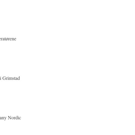
eratørene
 i Grimstad
pany Nordic