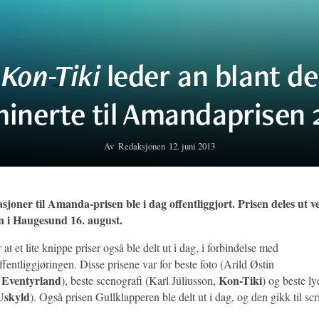
Kon-Tiki
leder an blant de
inerte til Amandaprisen 
Av
Redaksjonen
12. juni 2013
joner til Amanda-prisen ble i dag offentliggjort. Prisen deles ut v
en i Haugesund 16. august.
 at et lite knippe priser også ble delt ut i dag, i forbindelse med
entliggjøringen. Disse prisene var for beste foto (Arild Østin
Eventyrland
Kon-Tiki
,
), beste scenografi (Karl Júliusson,
) og beste ly
Uskyld
). Også prisen Gullklapperen ble delt ut i dag, og den gikk til scr