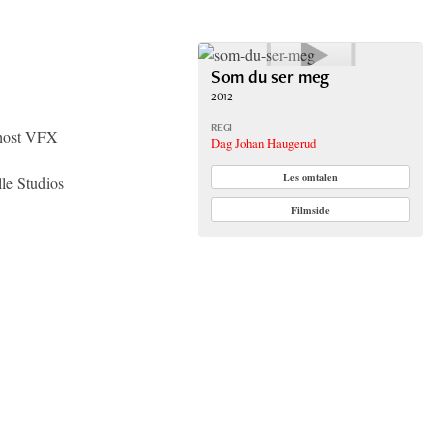
Som du ser meg
2012
REGI
Ghost VFX
Dag Johan Haugerud
Les omtalen
le Studios
Filmside