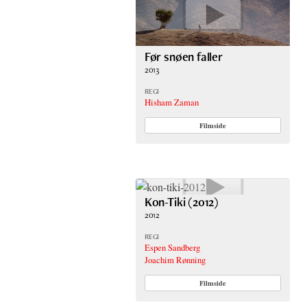
Før snøen faller
2013
REGI
Hisham Zaman
Filmside
Kon-Tiki (2012)
2012
REGI
Espen Sandberg
Joachim Rønning
Filmside