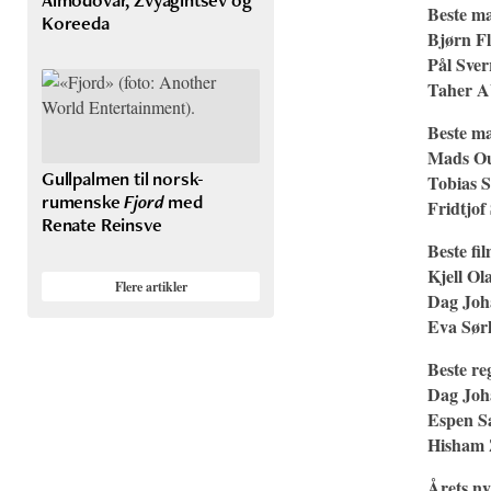
Beste ma
Koreeda
Bjørn F
Pål Sve
Taher A
Beste ma
Mads Ou
Gullpalmen til norsk-
Tobias 
rumenske
Fjord
med
Fridtjof
Renate Reinsve
Beste f
Kjell O
Flere artikler
Dag Joh
Eva Sør
Beste re
Dag Joh
Espen S
Hisham
Årets ny