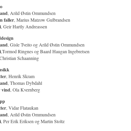
to
land
, Arild Østin Ommundsen
n faller
, Marius Matzow Gulbrandsen
i
, Geir Hartly Andreassen
ddesign
land
, Gisle Tveito og Arild Østin Ommundsen
i
,Tormod Ringnes og Baard Haugan Ingebretsen
 Christian Schaanning
usikk
ter
, Henrik Skram
land
, Thomas Dybdahl
r vind
, Ola Kvernberg
ipp
ter
, Vidar Flataukan
land
, Arild Østin Ommundsen
i
, Per Erik Eriksen og Martin Stoltz