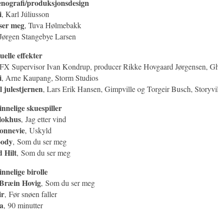
enografi/produksjonsdesign
i
, Karl Júliusson
ser meg
, Tuva Hølmebakk
 Jørgen Stangebye Larsen
uelle effekter
VFX Supervisor Ivan Kondrup, producer Rikke Hovgaard Jørgensen, 
i
, Arne Kaupang, Storm Studios
l julestjernen
, Lars Erik Hansen, Gimpville og Torgeir Busch, Storyvil
innelige skuespiller
lokhus
, Jag etter vind
onnevie
, Uskyld
oody
, Som du ser meg
 Hilt
, Som du ser meg
innelige birolle
Bræin Hovig
, Som du ser meg
ir
, Før snøen faller
ta
, 90 minutter