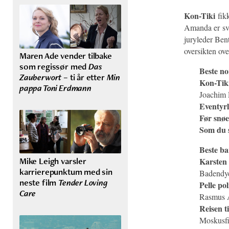
Kon-Tiki
fikk
Amanda er svæ
juryleder Ben
oversikten ov
Maren Ade vender tilbake
som regissør med
Das
Beste no
Zauberwort
– ti år etter
Min
Kon-Tik
pappa Toni Erdmann
Joachim 
Eventyr
Før snøe
Som du 
Beste b
Mike Leigh varsler
Karsten 
karrierepunktum med sin
Badendyc
neste film
Tender Loving
Pelle pol
Care
Rasmus A
Reisen ti
Moskusfi