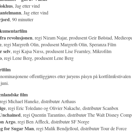
lokhus
, Jag etter vind
Santelmann
, Jag etter vind
rjord
, 90 minutter
okumentarfilm
fra revolusjonen
, regi Nizam Najar, produsent Geir Bølstad, Medieop
e
, regi Margreth Olin, produsent Margreth Olin, Speranza Film
r selv
, regi Kajsa Næss, produsent Lise Fearnley, Mikrofilm
o
, regi Lene Berg, produsent Lene Berg
rtfilm
nominasjonene offentliggjøres etter juryens påsyn på kortfilmfestivalen
 juni.
enlandske film
 regi Michael Haneke, distributør Arthaus
ige
, regi Eric Toledano og Olivier Nakache, distributør Scanbox
Unchained
, regi Quentin Tarantino, distributør The Walt Disney Com
on Argo
, regi Ben Affleck, distributør SF Norge
ng for Sugar Man
, regi Malik Bendjelloul, distributør Tour de Force