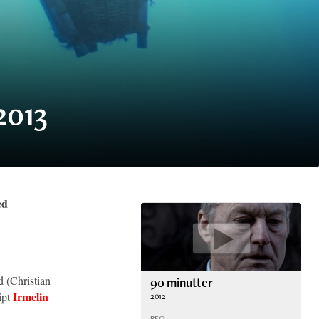
2013
ed
d (Christian
90 minutter
Irmelin
ipt
2012
REGI