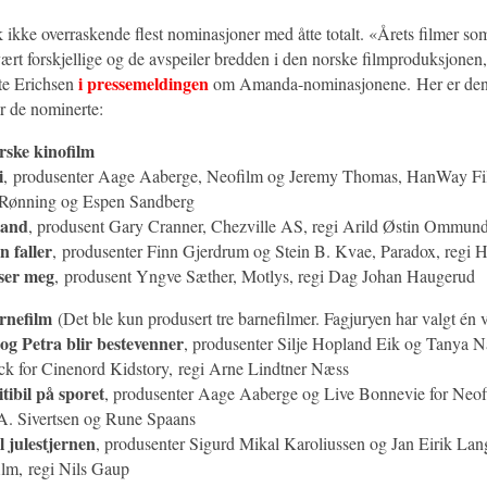
 ikke overraskende flest nominasjoner med åtte totalt. «Årets filmer som 
rt forskjellige og de avspeiler bredden i den norske filmproduksjonen,
i pressemeldingen
te Erichsen
om Amanda-nominasjonene. Her er den
er de nominerte:
rske kinofilm
i
,
produsenter Aage Aaberge, Neofilm og Jeremy Thomas, HanWay Fil
Rønning og Espen Sandberg
land
, produsent Gary Cranner, Chezville AS, regi Arild Østin Ommun
n faller
,
produsenter Finn Gjerdrum og Stein B. Kvae, Paradox, regi
ser meg
,
produsent Yngve Sæther, Motlys, regi Dag Johan Haugerud
arnefilm
(Det ble kun produsert tre barnefilmer. Fagjuryen har valgt én v
og Petra blir bestevenner
, produsenter Silje Hopland Eik og Tanya N
k for Cinenord Kidstory, regi Arne Lindtner Næss
itibil på sporet
, produsenter Aage Aaberge og Live Bonnevie for Neofi
. Sivertsen og Rune Spaans
l julestjernen
, produsenter Sigurd Mikal Karoliussen og Jan Eirik Lan
lm, regi Nils Gaup