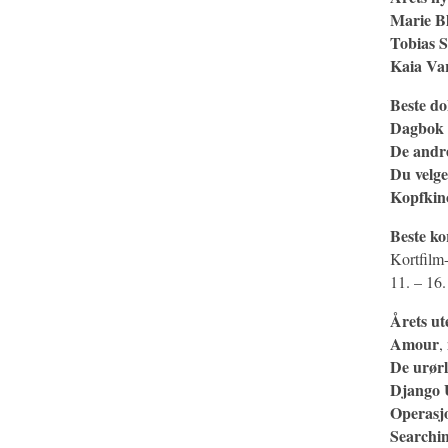
Marie B
Tobias 
Kaia Va
Beste d
Dagbok 
De andr
Du velge
Kopfkin
Beste ko
Kortfilm-
11. – 16.
Årets ut
Amour
,
De urørl
Django 
Operasj
Searchi