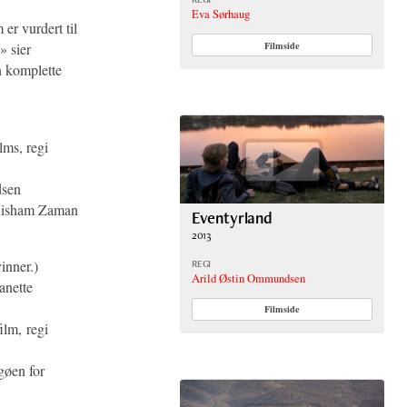
Eva Sørhaug
er vurdert til
» sier
Filmside
 komplette
ms, regi
dsen
 Hisham Zaman
Eventyrland
2013
inner.)
REGI
Arild Østin Ommundsen
anette
Filmside
lm, regi
gøen for