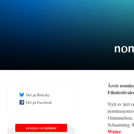
nom
Årets nominas
Filmfestival
Del på Bluesky
Del på Facebook
Nytt av året er
nominasjonsoff
Ommundsen
Schaanning,
montages.no/
nyheter
Wister
.