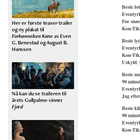
Beste fo
Eventyr
Før snøe
Her er første teaser-trailer
Kon-Tik
og ny plakat til
Forbannelsen Kane
av Even
Beste ly
G. Benestad og August B.
Eventyr
Hanssen
Kon-Tik
Uskyld
,
Beste m
90 minut
Eventyr
Nå kan du se traileren til
Jag ette
årets Gullpalme-vinner
Fjord
Beste kl
90 minut
Eventyr
Kon-Tik