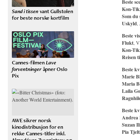
Beste sc
Kon-Tik
Sand i tissen
vant Gullstolen
Som du 
for beste norske kortfilm
Uskyld
,
Beste vis
Flukt
, 
Kon-Tik
Reisen ti
Cannes-filmen
Lave
forventninger
åpner Oslo
Beste kv
Pix
Marie B
Maria B
Laila G
Ragnhild
Beste kv
Andrea 
AWE sikrer norsk
Suzan Il
kinodistribusjon for en
Pia Tjel
rekke Cannes-titler inkl.
Almodóvar, Zvyagintsev og