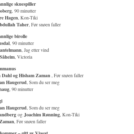
nnlige skuespiller
loberg
, 90 minutter
rre Hagen
, Kon-Tiki
bdullah Taher
, Før snøen faller
nnlige birolle
sdal
, 90 minutter
Santelmann
, Jag etter vind
 Såheim
, Victoria
ilmmanus
la Dahl og Hisham Zaman
, Før snøen faller
an Haugerud
, Som du ser meg
haug
, 90 minutter
gi
an Haugerud
, Som du ser meg
andberg
Joachim Rønning
og
, Kon-Tiki
 Zaman
, Før snøen faller
kommer – gitt av Viasat