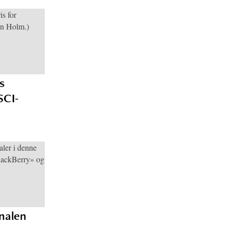
s
SCI-
inalen