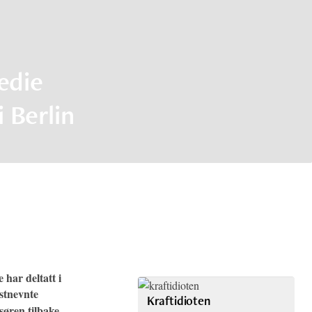
edie
 Berlin
e har deltatt i
istnevnte
Kraftidioten
søren tilbake