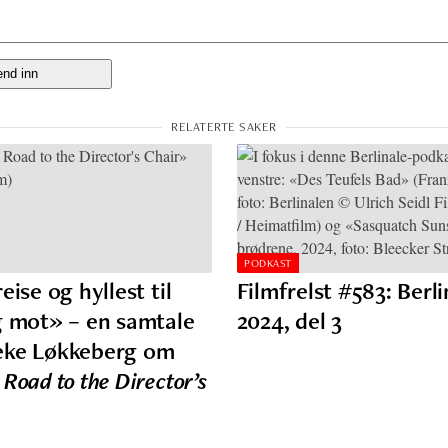
PODKAST
eise og hyllest til
Filmfrelst #583: Berl
g mot» – en samtale
2024, del 3
eke Løkkeberg om
Road to the Director’s