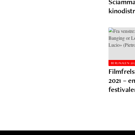
Sciamm
kinodist
BERLINALEN 202
Filmfrels
2021 – e
festival