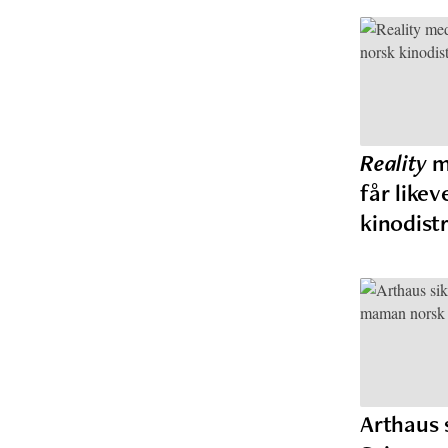
Reality
m
får likev
kinodist
Arthaus 