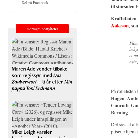
Del på Facebook
til storsale
Kraftidioten
Aakeson
, so
montages.no/
nyheter
Film
beky
et n
nybe
Maren Ade vender tilbake
som regissør med
Das
Zauberwort
– ti år etter
Min
pappa Toni Erdmann
På rollelisten
Hagen
Ande
,
Conradi
Gar
,
Berning
.
Det sies at al
prisene hjem
Mike Leigh varsler