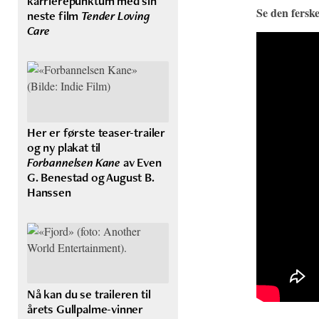
karrierepunktum med sin
Se den ferske
neste film
Tender Loving
Care
Her er første teaser-trailer
og ny plakat til
Forbannelsen Kane
av Even
G. Benestad og August B.
Hanssen
Nå kan du se traileren til
årets Gullpalme-vinner