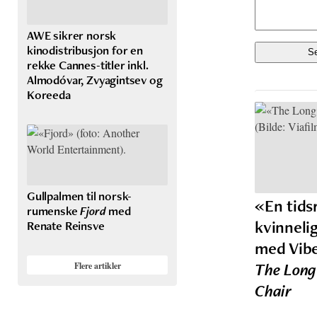
AWE sikrer norsk
kinodistribusjon for en
rekke Cannes-titler inkl.
Almodóvar, Zvyagintsev og
Koreeda
Gullpalmen til norsk-
«En tidsr
rumenske
Fjord
med
kvinneli
Renate Reinsve
med Vib
The Long 
Flere artikler
Chair