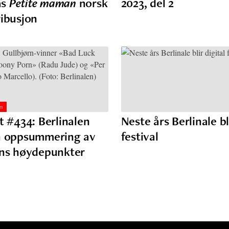
as
Petite maman
norsk
2023, del 2
ribusjon
1
t #434: Berlinalen
Neste års Berlinale bl
n oppsummering av
festival
ens høydepunkter