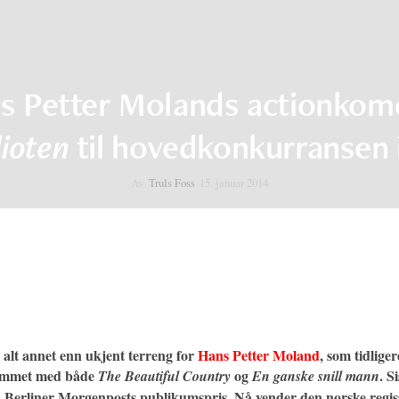
s Petter Molands actionkom
dioten
til hovedkonkurransen i
Av
Truls Foss
15. januar 2014
 alt annet enn ukjent terreng for
Hans Petter Moland
, som tidliger
ammet med både
og
. S
The
Beautiful Country
En ganske snill mann
 Berliner Morgenposts publikumspris. Nå vender den norske regis