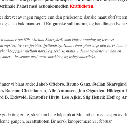
n Berlinale Palast med actionkomedien
Kraftidioten
.
er skrevet av ingen ringere enn den prisbelønte danske manusforfattere
En ganske snill mann
m også sto bak manuset til
, og handlingen lyder 
en handler om Nils (Stellan Skarsgård) som kjører snøplog og lever et
mringsløst liv i en forblåst fjellandsby. Hans sønns plutselige død fører ham in
arkotikaoppgjør mellom norsk og serbisk mafia. I denne verdenen er han en
gynner – bevæpnet med tunge maskiner og nybegynnerflaks.
Jakob Oftebro
Bruno Ganz
Stellan Skarsgård
 finner vi blant andre
,
,
rs Baasmo Christiansen
Atle Antonsen
Jon Øigarden
Hildegun R
,
,
,
d B. Eidsvold
Kristoffer Hivju
Leo Ajkic
Stig Henrik Hoff
Ar
,
,
,
og
le gode ting er tre, så vi kan bare håpe på at Moland tar med seg en av d
Kraftidioten
 denne gangen.
får norsk kinopremiere 21. februar.