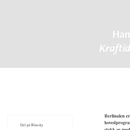
Han
Krafti
Berlinalen er
hovedprogr
Del på Bluesky
stakk av med