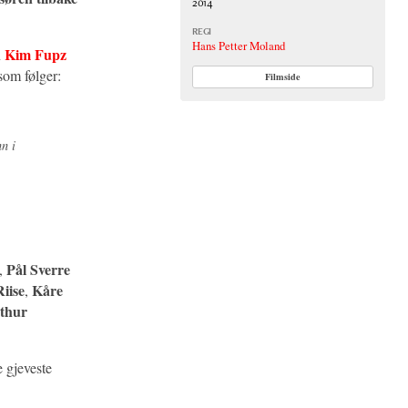
2014
REGI
Hans Petter Moland
Kim Fupz
n
som følger:
Filmside
n i
Pål Sverre
,
iise
Kåre
,
thur
e gjeveste