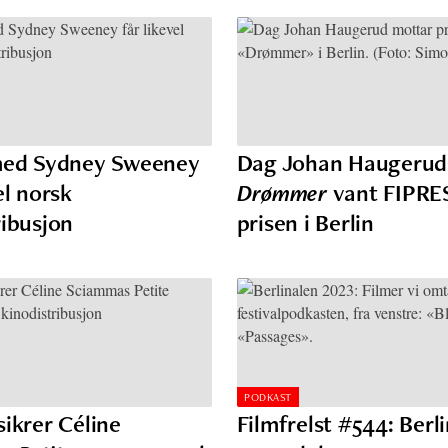
ed Sydney Sweeney
Dag Johan Haugerud
el norsk
Drømmer
vant FIPRE
ribusjon
prisen i Berlin
PODKAST
sikrer Céline
Filmfrelst #544: Berl