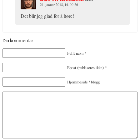
21. januar 2018, kl. 00:26
Det blir jeg glad for å høre!
Din kommentar
Fullt navn
*
Epost
(publiseres ikke)
*
Hjemmeside / blogg