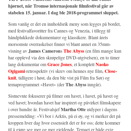
hjørnet, når Tromsø internasjonale filmfestival går av
stabelen 15. januar. I dag ble 2018-programmet sluppet.
Som vanlig er det en innholdsrik meny som legges på bordet,
med festivalfavoritter fra Cannes og Venezia, i tillegg til
håndplukkede dokumentarer og klassikere. Blant årets
morsomste overraskelser finner vi blant annet en 35mm-
James Cameron
The Abyss
visning av
s
(en film mange kun
har opplevd via den skrøpelige DVD-utgivelsen), en to timer
Grace Jones
Naoko
lang dokumentar om
, et komplett
Ogigami
Close-
-retrospektiv (vi skrev om hennes nye film,
knit
, tidligere i høst, da den ble vist på Film fra Sør) og
The Abyss
temaprogrammet «Havet» (der
inngår).
Sistnevnte fokuserer på filmer om havet, i havet, på havet og
ved havet; hvordan havet har inspirert og påvirket filmskapere
Martha Otte
i over hundre år. Festivalsjef
utdyper i dagens
pressemelding: «Vi bor i Arktis, på ei øy, og vi merker det på
kroppen hver dag hvor essensielt det er for oss; dette kommer
til å gjøre seg mer og mer gjeldende. Temaet er både evig