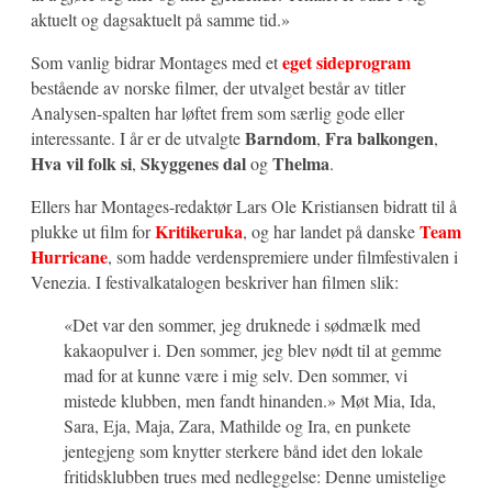
aktuelt og dagsaktuelt på samme tid.»
eget sideprogram
Som vanlig bidrar Montages med et
bestående av norske filmer, der utvalget består av titler
Analysen-spalten har løftet frem som særlig gode eller
Barndom
Fra balkongen
interessante. I år er de utvalgte
,
,
Hva vil folk si
Skyggenes dal
Thelma
,
og
.
Ellers har Montages-redaktør Lars Ole Kristiansen bidratt til å
Kritikeruka
Team
plukke ut film for
, og har landet på danske
Hurricane
, som hadde verdenspremiere under filmfestivalen i
Venezia. I festivalkatalogen beskriver han filmen slik:
«Det var den sommer, jeg druknede i sødmælk med
kakaopulver i. Den sommer, jeg blev nødt til at gemme
mad for at kunne være i mig selv. Den sommer, vi
mistede klubben, men fandt hinanden.» Møt Mia, Ida,
Sara, Eja, Maja, Zara, Mathilde og Ira, en punkete
jentegjeng som knytter sterkere bånd idet den lokale
fritidsklubben trues med nedleggelse: Denne umistelige