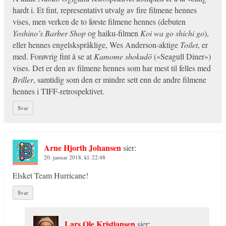
hardt i. Et fint, representativt utvalg av fire filmene hennes
vises, men verken de to første filmene hennes (debuten
Yoshino’s Barber Shop
og haiku-filmen
Koi wa go shichi go
),
eller hennes engelskspråklige, Wes Anderson-aktige
Toilet
, er
med. Forøvrig fint å se at
Kamome shokudō
(«Seagull Diner»)
vises. Det er den av filmene hennes som har mest til felles med
Briller
, samtidig som den er mindre sett enn de andre filmene
hennes i TIFF-retrospektivet.
Svar
Arne Hjorth Johansen
sier:
20. januar 2018, kl. 22:48
Elsket Team Hurricane!
Svar
Lars Ole Kristiansen
sier: