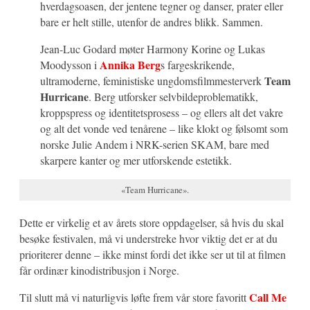
hverdagsoasen, der jentene tegner og danser, prater eller
bare er helt stille, utenfor de andres blikk. Sammen.
Jean-Luc Godard møter Harmony Korine og Lukas
Annika Berg
Moodysson i
s fargeskrikende,
Team
ultramoderne, feministiske ungdomsfilmmesterverk
Hurricane
. Berg utforsker selvbildeproblematikk,
kroppspress og identitetsprosess – og ellers alt det vakre
og alt det vonde ved tenårene – like klokt og følsomt som
norske Julie Andem i NRK-serien SKAM, bare med
skarpere kanter og mer utforskende estetikk.
«Team Hurricane».
Dette er virkelig et av årets store oppdagelser, så hvis du skal
besøke festivalen, må vi understreke hvor viktig det er at du
prioriterer denne – ikke minst fordi det ikke ser ut til at filmen
får ordinær kinodistribusjon i Norge.
Call Me
Til slutt må vi naturligvis løfte frem vår store favoritt