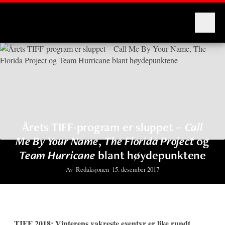
Montages
Årets TIFF-program er sluppet –
Call
Me By Your Name
,
The Florida Project
og
Team Hurricane
blant høydepunktene
Av
Redaksjonen
15. desember 2017
TIFF 2018: Vinterens vakreste eventyr er like rundt