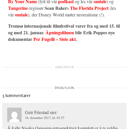
By Your Name
podkast
omtale
(lytt til vår
og les vår
) og
Tangerine
Sean Baker
The Florida Project
-regissør
s
(les
omtale
vår
), der Disney World møter neorealisme (!).
Tromsø internasjonale filmfestival varer fra og med 15. til
og med 21. januar.
Åpningsfilmen
blir Erik Poppes nye
dokumentar
Per Fugelli – Siste akt
.
3 kommentarer
Geir Friestad
sier:
16. desember 2017, kl. 01:57
Å kalle Naoko Ogigami-retrospektivet komplett er å ta veldig