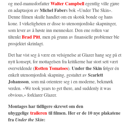
Walter Campbell
og med-manusforfatter
egentlig ville gjøre
Michel Faber
en adaptasjon av
s bok «Under The Skin».
Denne filmen skulle handlet om en skotsk bonde og hans
kone. I virkeligheten er disse to utenomjordiske skapninger,
som lever av å høste inn mennesker. Den ene rollen var
Brad Pitt
tiltenkt
, men på grunn av finansielle problemer ble
prosjektet skrinlagt.
Det har vist seg å være en velsignelse at Glazer hang seg på et
nytt konsept, for mottagelsen fra kritikerne har stort sett vært
Rotten Tomatoes
Under the Skin
overveldende (
).
følger én
Scarlett
enkelt utenomjordisk skapning, gestaltet av
Johansson
, som må orientere seg i en moderne, bekmørk
verden
. «We took years to get there, and suddenly it was
obvious,» forklarer Glazer.
Montages har tidligere skrevet om den
uhyggelige
traileren
til filmen.
Her er de 10 nye plakatene
fra
:
Under the Skin