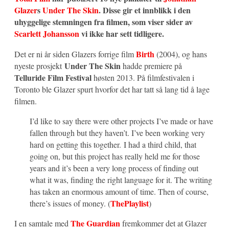
Glazer
s
Under The Skin
. Disse gir et innblikk i den
uhyggelige stemningen fra filmen, som viser sider av
Scarlett Johansson
vi ikke har sett tidligere.
Birth
Det er ni år siden Glazers forrige film
(2004), og hans
Under The Skin
nyeste prosjekt
hadde premiere på
Telluride Film Festival
høsten 2013. På filmfestivalen i
Toronto ble Glazer spurt hvorfor det har tatt så lang tid å lage
filmen.
I’d like to say there were other projects I’ve made or have
fallen through but they haven’t. I’ve been working very
hard on getting this together. I had a third child, that
going on, but this project has really held me for those
years and it’s been a very long process of finding out
what it was, finding the right language for it. The writing
has taken an enormous amount of time. Then of course,
ThePlaylist
there’s issues of money. (
)
The Guardian
I en samtale med
fremkommer det at Glazer