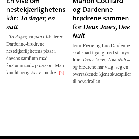
En vise om
Marion Cotillard
nestekjærlighetens
og Dardenne-
kår:
To dager, en
brødrene sammen
natt
for
Deux Jours, Une
Nuit
I
To dager, en natt
diskuterer
Dardenne-brødrene
Jean-Pierre og Luc Dardenne
nestekjærlighetens plass i
skal snart i gang med sin nye
dagens samfunn med
film,
Deux Jours, Une Nuit
–
forstummende presisjon. Man
og brødrene har valgt seg en
kan bli religiøs av mindre.
[2]
overraskende kjent skuespiller
til hovedrollen.