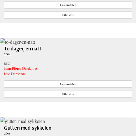
Les omtalen
Filmside
To dager, en natt
2014
REGI
Jean Pierre Dardenne
Luc Dardenne
Les omtalen
Filmside
Gutten med sykkelen
2011