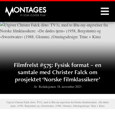
Montages
Filmfrelst #575: Fysisk format – en
samtale med Christer Falck om
prosjektet ‘Norske filmklassikere’
Av
Redaksjonen
18. november 2023
Utgiver Christer Falck (foto: TV3), med to Blu-ray-utgivelser fra Norske filmklassikere: «De dødes
tjern» (1958, Bergstrøm) og «Sweetwater» (1988, Glomm). (Omslagsdesign: Trine + Kim)