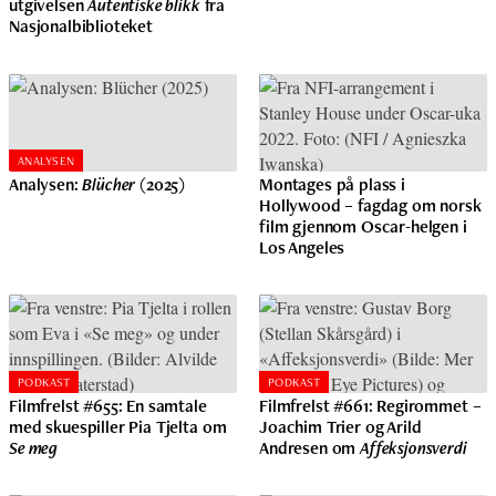
utgivelsen
Autentiske blikk
fra
Nasjonalbiblioteket
ANALYSEN
Analysen:
Blücher
(2025)
Montages på plass i
Hollywood – fagdag om norsk
film gjennom Oscar-helgen i
Los Angeles
PODKAST
PODKAST
Filmfrelst #655: En samtale
Filmfrelst #661: Regirommet –
med skuespiller Pia Tjelta om
Joachim Trier og Arild
Se meg
Andresen om
Affeksjonsverdi