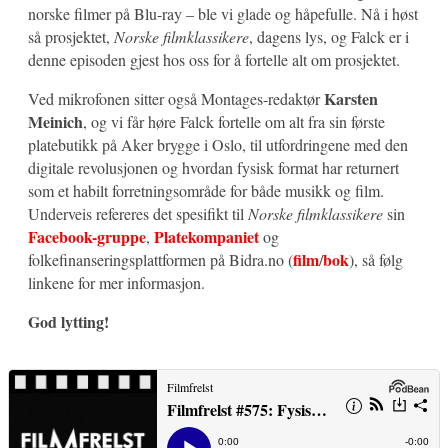
norske filmer på Blu-ray – ble vi glade og håpefulle. Nå i høst
så prosjektet,
Norske filmklassikere
, dagens lys, og Falck er i
denne episoden gjest hos oss for å fortelle alt om prosjektet.
Karsten
Ved mikrofonen sitter også Montages-redaktør
Meinich
, og vi får høre Falck fortelle om alt fra sin første
platebutikk på Aker brygge i Oslo, til utfordringene med den
digitale revolusjonen og hvordan fysisk format har returnert
som et habilt forretningsområde for både musikk og film.
Underveis refereres det spesifikt til
Norske filmklassikere
sin
Facebook-gruppe
Platekompaniet
,
og
film
bok
folkefinanseringsplattformen på Bidra.no (
/
), så følg
linkene for mer informasjon.
God lytting!