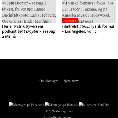
PODKAST
Her er Patrik Syversens
Filmfrelst #664: Fysisk format
podkast
Split Diopter
– sesong
– Los Angeles, vol. 2
2 ute nå
Om Montages
|
Nyhetsbrev
©2026 Montages.no
Ansvarlige redaktører: