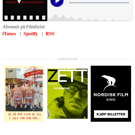
Abonnér på Filmfrelst:
iTunes
Spotify
RSS
|
|