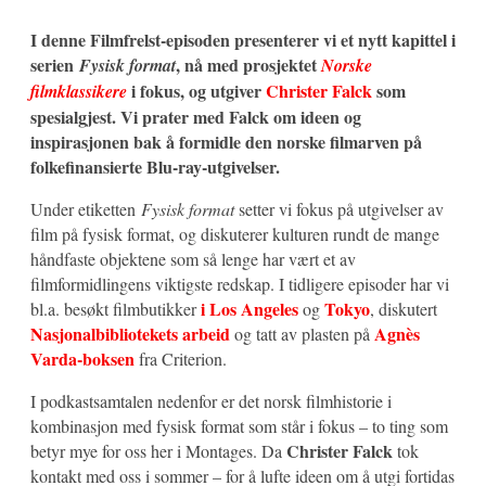
I denne Filmfrelst-episoden presenterer vi et nytt kapittel i
serien
, nå med prosjektet
Fysisk format
Norske
i fokus, og utgiver
Christer Falck
som
filmklassikere
spesialgjest. Vi prater med Falck om ideen og
inspirasjonen bak å formidle den norske filmarven på
folkefinansierte Blu-ray-utgivelser.
Under etiketten
Fysisk format
setter vi fokus på utgivelser av
film på fysisk format, og diskuterer kulturen rundt de mange
håndfaste objektene som så lenge har vært et av
filmformidlingens viktigste redskap. I tidligere episoder har vi
i Los Angeles
Tokyo
bl.a. besøkt filmbutikker
og
, diskutert
Nasjonalbibliotekets arbeid
Agnès
og tatt av plasten på
Varda-boksen
fra Criterion.
I podkastsamtalen nedenfor er det norsk filmhistorie i
kombinasjon med fysisk format som står i fokus – to ting som
Christer Falck
betyr mye for oss her i Montages. Da
tok
kontakt med oss i sommer – for å lufte ideen om å utgi fortidas