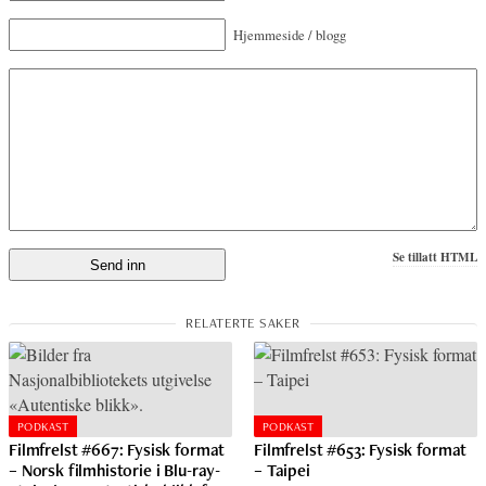
Hjemmeside / blogg
Se tillatt HTML
PODKAST
PODKAST
Filmfrelst #667: Fysisk format
Filmfrelst #653: Fysisk format
– Norsk filmhistorie i Blu-ray-
– Taipei