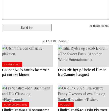
Se tillatt HTML
CANNES 2021
Gaspar Noés
Vortex
kommer
Oslo Pix byr på hele ni filmer
på norske kinoer
fra Cannes i august
KOSMORAMA 2022
PODKAST
Filmfrelst #494: Kosmorama
Filmfrelst #640: Oslo Pix 2025