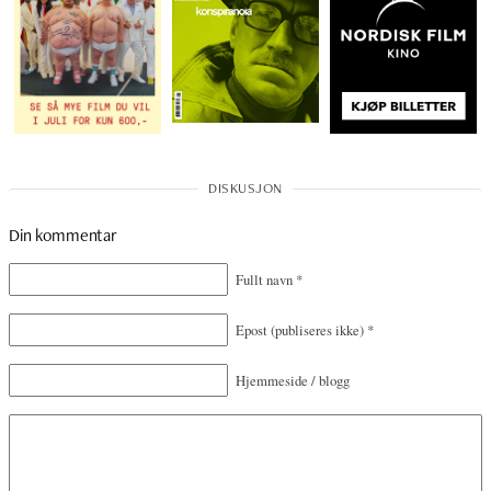
Din kommentar
Fullt navn
*
Epost
(publiseres ikke)
*
Hjemmeside / blogg