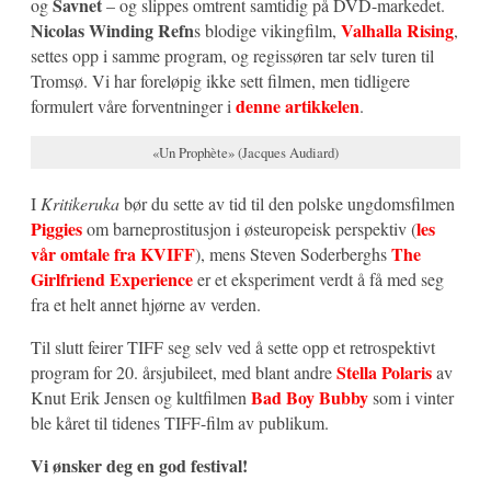
Savnet
og
– og slippes omtrent samtidig på DVD-markedet.
Nicolas Winding Refn
Valhalla Rising
s blodige vikingfilm,
,
settes opp i samme program, og regissøren tar selv turen til
Tromsø. Vi har foreløpig ikke sett filmen, men tidligere
denne artikkelen
formulert våre forventninger i
.
«Un Prophète» (Jacques Audiard)
I
Kritikeruka
bør du sette av tid til den polske ungdomsfilmen
Piggies
les
om barneprostitusjon i østeuropeisk perspektiv (
vår omtale fra KVIFF
The
), mens Steven Soderberghs
Girlfriend Experience
er et eksperiment verdt å få med seg
fra et helt annet hjørne av verden.
Til slutt feirer TIFF seg selv ved å sette opp et retrospektivt
Stella Polaris
program for 20. årsjubileet, med blant andre
av
Bad Boy Bubby
Knut Erik Jensen og kultfilmen
som i vinter
ble kåret til tidenes TIFF-film av publikum.
Vi ønsker deg en god festival!