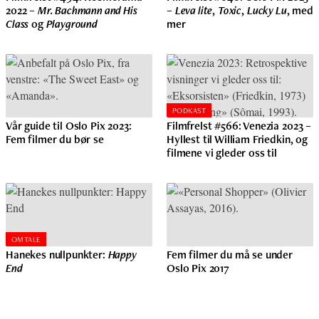
2022 –
Mr. Bachmann and His
–
Leva lite
,
Toxic
,
Lucky Lu
, med
Class
og
Playground
mer
PODKAST
Vår guide til Oslo Pix 2023:
Filmfrelst #566: Venezia 2023 –
Fem filmer du bør se
Hyllest til William Friedkin, og
filmene vi gleder oss til
OMTALE
Hanekes nullpunkter:
Happy
Fem filmer du må se under
End
Oslo Pix 2017