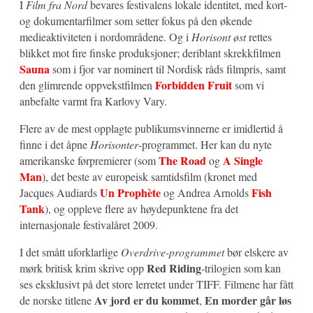
I
Film fra Nord
bevares festivalens lokale identitet, med kort-
og dokumentarfilmer som setter fokus på den økende
medieaktiviteten i nordområdene. Og i
Horisont øst
rettes
blikket mot fire finske produksjoner; deriblant skrekkfilmen
Sauna
som i fjor var nominert til Nordisk råds filmpris, samt
Forbidden Fruit
den glimrende oppvekstfilmen
som vi
anbefalte varmt fra Karlovy Vary.
Flere av de mest opplagte publikumsvinnerne er imidlertid å
finne i det åpne
Horisonter
-programmet. Her kan du nyte
The Road
A Single
amerikanske førpremierer (som
og
Man
), det beste av europeisk samtidsfilm (kronet med
Un Prophète
Fish
Jacques Audiards
og Andrea Arnolds
Tank
), og oppleve flere av høydepunktene fra det
internasjonale festivalåret 2009.
I det smått uforklarlige
Overdrive-programmet
bør elskere av
Red Riding
mørk britisk krim skrive opp
-trilogien som kan
ses eksklusivt på det store lerretet under TIFF. Filmene har fått
Av jord er du kommet
En morder går løs
de norske titlene
,