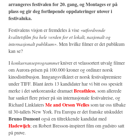
arrangeres festivalen for 20. gang, og Montages er på
plass og gir deg fortløpende oppdateringer utover i
festivaluka.
Festivalens visjon er fremdeles å vise
«utfordrende
kvalitetsfilm fra hele verden for et lokalt, nasjonalt og
internasjonalt publikum»
. Men hvilke filmer er det publikum
kan se?
I
konkurranseprogrammet
kniver et velassortert utvalg filmer
om Aurora-prisen på 100.000 kroner og ordinær norsk
kinodistribusjon. Inngangsvilkåret er norsk festivalpremiere
under TIFF. Blant årets 13 kandidater har vi bitt oss spesielt
Breathless
merke i det sørkoreanske dramaet
, som allerede
har sanket flere priser på sin internasjonale festivalreise, og
Me and Orson Welles
Richard Linklaters
som tar oss tilbake
til 30-tallets New York. Fra Europa er det franske utskuddet
Bruno Dumont
også en tiltrekkende kandidat med
Hadewijch
; en Robert Bresson-inspirert film om gudstro satt
på prøve.