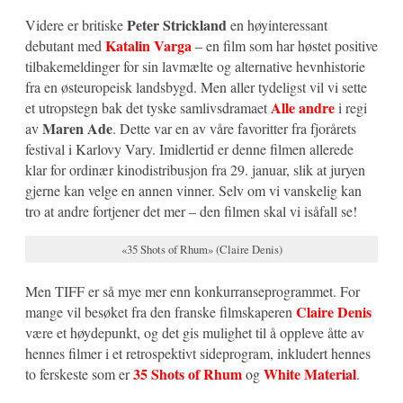
Peter Strickland
Videre er britiske
en høyinteressant
Katalin Varga
debutant med
– en film som har høstet positive
tilbakemeldinger for sin lavmælte og alternative hevnhistorie
fra en østeuropeisk landsbygd. Men aller tydeligst vil vi sette
Alle andre
et utropstegn bak det tyske samlivsdramaet
i regi
Maren Ade
av
. Dette var en av våre favoritter fra fjorårets
festival i Karlovy Vary. Imidlertid er denne filmen allerede
klar for ordinær kinodistribusjon fra 29. januar, slik at juryen
gjerne kan velge en annen vinner. Selv om vi vanskelig kan
tro at andre fortjener det mer – den filmen skal vi isåfall se!
«35 Shots of Rhum» (Claire Denis)
Men TIFF er så mye mer enn konkurranseprogrammet. For
Claire Denis
mange vil besøket fra den franske filmskaperen
være et høydepunkt, og det gis mulighet til å oppleve åtte av
hennes filmer i et retrospektivt sideprogram, inkludert hennes
35 Shots of Rhum
White Material
to ferskeste som er
og
.