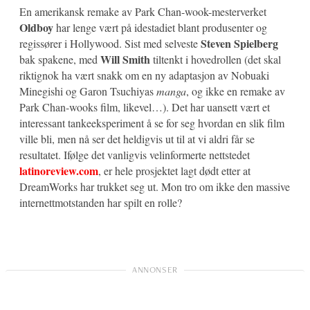
En amerikansk remake av Park Chan-wook-mesterverket
Oldboy
har lenge vært på idestadiet blant produsenter og
Steven Spielberg
regissører i Hollywood. Sist med selveste
Will Smith
bak spakene, med
tiltenkt i hovedrollen (det skal
riktignok ha vært snakk om en ny adaptasjon av Nobuaki
Minegishi og Garon Tsuchiyas
manga
, og ikke en remake av
Park Chan-wooks film, likevel…). Det har uansett vært et
interessant tankeeksperiment å se for seg hvordan en slik film
ville bli, men nå ser det heldigvis ut til at vi aldri får se
resultatet. Ifølge det vanligvis velinformerte nettstedet
latinoreview.com
, er hele prosjektet lagt dødt etter at
DreamWorks har trukket seg ut. Mon tro om ikke den massive
internettmotstanden har spilt en rolle?