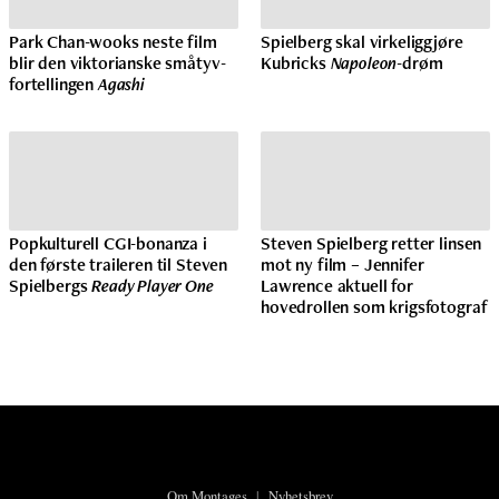
Park Chan-wooks neste film
Spielberg skal virkeliggjøre
blir den viktorianske småtyv-
Kubricks
Napoleon
-drøm
fortellingen
Agashi
Popkulturell CGI-bonanza i
Steven Spielberg retter linsen
den første traileren til Steven
mot ny film – Jennifer
Spielbergs
Ready Player One
Lawrence aktuell for
hovedrollen som krigsfotograf
Om Montages
|
Nyhetsbrev