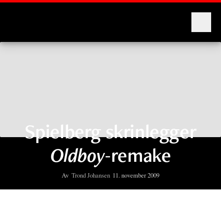
Montages
Spielberg skrinlegger
Oldboy
-remake
Av
Trond Johansen
11. november 2009