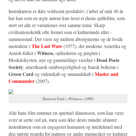
Instruktøren er ikke voldsomt produktiv; i løbet af små 40 år
har han som en ægte auteur kun lavet et dusin spillefilm, som
stort set alle er variationer over samme tema: Skarp
civilisationskritik ofte formet som et kulturmøde eller -
sammenstød. Det være sig mellem aboriginerne og de hvide
The Last Wave
australiere i
(1977), det moderne Amerika og
Witness
Amish-folket i
, opfinderen og junglen i
Dead Poets
Moskitokysten, nye og gammeldags værdier i
Society
, amerikansk småborgerlighed og fransk boheme i
Green Card
Master and
og videnskab og sømandskab i
Commander
(2007).
Harrison Ford i «Witness» (1985)
Alle hans film rummer en spirituel dimension, som kan være
svær at sætte ord på, men som ikke desto mindre afslører
instruktøren som en engageret humanist og intellektuel med
den største respekt for naturen og andre mennesker og kulturer