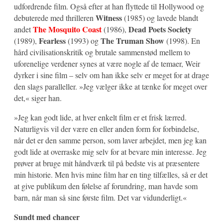
udfordrende film. Også efter at han flyttede til Hollywood og
Witness
debuterede med thrilleren
(1985) og lavede blandt
The Mosquito Coast
Dead Poets Society
andet
(1986),
Fearless
The Truman Show
(1989),
(1993) og
(1998). En
hård civilisationskritik og brutale sammenstød mellem to
uforenelige verdener synes at være nogle af de temaer, Weir
dyrker i sine film – selv om han ikke selv er meget for at drage
den slags paralleller. »Jeg vælger ikke at tænke for meget over
det,« siger han.
»Jeg kan godt lide, at hver enkelt film er et frisk lærred.
Naturligvis vil der være en eller anden form for forbindelse,
når det er den samme person, som laver arbejdet, men jeg kan
godt lide at overraske mig selv for at bevare min interesse. Jeg
prøver at bruge mit håndværk til på bedste vis at præsentere
min historie. Men hvis mine film har en ting tilfælles, så er det
at give publikum den følelse af forundring, man havde som
barn, når man så sine første film. Det var vidunderligt.«
Sundt med chancer