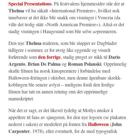
Special Presentations
. På festivalens hjemmesider står det at
Thelma
vil ha såkalt «International Premiere», hvilket nok
innebærer at det ikke blir snakk om visninger i Venezia (da
ville det trolig stått «North American Premiere»). Altså er det
stadig visningen i Haugesund som blir selve
ur
premieren.
Thelma
Den nye
-traileren, som ble sluppet av Dagbladet
tidligere i sommer, er for øvrig like eggende og visuelt
den forrige
Dario
forførende som
, stadig preget av nikk til
Argento
Brian De Palma
Roman Polanski
,
og
. Opprinnelig
skulle filmen ha norsk kinopremiere i forbindelse med
Halloween-feiringen i oktober, men denne åpenbare skrekk-
koblingen ble senere avlyst – muligens fordi den ferdige
filmen har tatt en annen retning enn det opprinnelige
manuskriptet.
Når det er sagt, er det likevel tydelig at Motlys ønsker å
appellere til fans av sjangeren, for den nye logoen (se plakaten
Halloween
John
nederst i saken) er modellert på fonten fra
(
Carpenter
, 1978), eller eventuelt, for de med typografisk