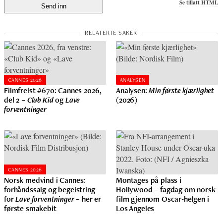
Se tillatt HTML
CANNES 2026
ANALYSEN
Filmfrelst #670: Cannes 2026,
Analysen:
Min første kjærlighet
del 2 –
Club Kid
og
Lave
(2026)
forventninger
CANNES 2026
Norsk medvind i Cannes:
Montages på plass i
forhåndssalg og begeistring
Hollywood – fagdag om norsk
for
Lave forventninger
– her er
film gjennom Oscar-helgen i
første smakebit
Los Angeles