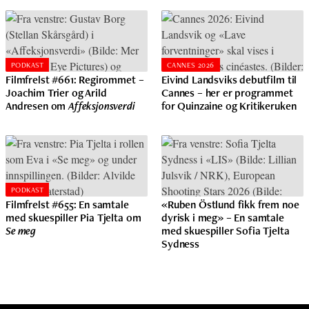
PODKAST
CANNES 2026
Filmfrelst #661: Regirommet –
Eivind Landsviks debutfilm til
Joachim Trier og Arild
Cannes – her er programmet
Andresen om
Affeksjonsverdi
for Quinzaine og Kritikeruken
PODKAST
Filmfrelst #655: En samtale
«Ruben Östlund fikk frem noe
med skuespiller Pia Tjelta om
dyrisk i meg» – En samtale
Se meg
med skuespiller Sofia Tjelta
Sydness