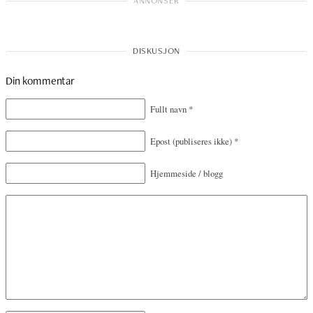
Din kommentar
Fullt navn
*
Epost
(publiseres ikke)
*
Hjemmeside / blogg