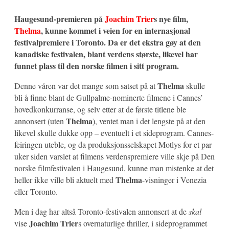
Haugesund-premieren på
Joachim Trier
s nye film,
Thelma
, kunne kommet i veien for en internasjonal
festivalpremiere i Toronto. Da er det ekstra gøy at den
kanadiske festivalen, blant verdens største, likevel har
funnet plass til den norske filmen i sitt program.
Thelma
Denne våren var det mange som satset på at
skulle
bli å finne blant de Gullpalme-nominerte filmene i Cannes’
hovedkonkurranse, og selv etter at de første titlene ble
Thelma
annonsert (uten
), ventet man i det lengste på at den
likevel skulle dukke opp – eventuelt i et sideprogram. Cannes-
feiringen uteble, og da produksjonsselskapet Motlys for et par
uker siden varslet at filmens verdenspremiere ville skje på Den
norske filmfestivalen i Haugesund, kunne man mistenke at det
Thelma
heller ikke ville bli aktuelt med
-visninger i Venezia
eller Toronto.
Men i dag har altså Toronto-festivalen annonsert at de
skal
Joachim Trier
vise
s overnaturlige thriller, i sideprogrammet