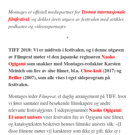
Montages er offisiell mediepartner for
Tromsø internasjonale
filmfestival
, og dekker årets utgave av festivalen med artikler,
podkaster og videoreportasjer.
*
TIFF 2018: Vi er midtveis i festivalen, og i denne utgaven
av Filmprat møter vi den japanske regissøren
Naoko
Ogigami
som snakker med Montages-redaktør Karsten
Meinich om fire av sine filmer, bl.a.
Close-knit
(2017) og
Briller
(2007), som alle vises i eget sideprogram på
festivalen.
Montages leder
Filmprat
, et daglig arrangement på TIFF, hvor
vi fører samtaler med besøkende filmskapere og andre
Naoko Ogigami:
relevante festivalgjester. I sideprogrammet
Et annet univers
viser festivalen fire av Ogigami sine filmer,
og katalogteksten beskriver hennes filmiske univers slik: «[I
disse filmene møter vi] karakterer som ikke er gift, ikke er i