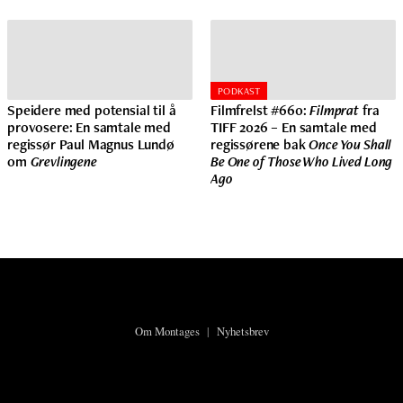
PODKAST
Speidere med potensial til å
Filmfrelst #660:
Filmprat
fra
provosere: En samtale med
TIFF 2026 – En samtale med
regissør Paul Magnus Lundø
regissørene bak
Once You Shall
om
Grevlingene
Be One of Those Who Lived Long
Ago
Om Montages
|
Nyhetsbrev