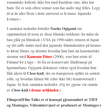
romantiske forhold, ikke bor med foreldene sine, ikke har
barn. De er som oftest venner som har andre ting felles. Legg
til at de aller fleste i dette universet er kvinner. Japanske
kvinner.»
Naoko Ogigami
I samtalen nedenfor forteller
om
opprinnelsen til noen av disse filmiske trekkene; fra tiden da
hun gikk på filmskole i USA på 1990-tallet, returen til Japan
og det røffe møtet med den japanske filmindustrien på hennes
to første filmer, og deretter hvordan hun fant sin kunstneriske
Kamome Diner
stemme med
(2006), som hun reiste til
Finland for å lage – fri fra en konservativ filmbransje på
hjemmebane. Ogigami diskuterer videre også hvordan hun
Close-knit
fikk ideen til
, der en transperson spiller en sentral
rolle, og hvordan filmen ble (eller ikke ble) kontroversiell i
Japan. Se hele samtalen nedenfor. (Og les gjerne vår omtale
Close-knit
i denne artikkelen
av
.)
Filmprat/Film Talks er et konsept gjennomført av TIFF
og Montages. Videointervjuet er produsert av Montages i