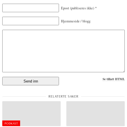
Epost
(publiseres ikke)
*
Hjemmeside / blogg
Se tillatt HTML
PODKAST