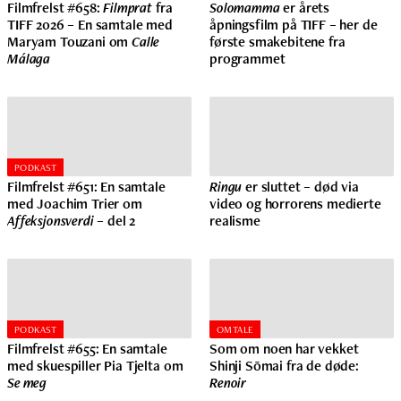
Filmfrelst #658:
Filmprat
fra
Solomamma
er årets
TIFF 2026 – En samtale med
åpningsfilm på TIFF – her de
Maryam Touzani om
Calle
første smakebitene fra
Málaga
programmet
PODKAST
Filmfrelst #651: En samtale
Ringu
er sluttet – død via
med Joachim Trier om
video og horrorens medierte
Affeksjonsverdi
– del 2
realisme
PODKAST
OMTALE
Filmfrelst #655: En samtale
Som om noen har vekket
med skuespiller Pia Tjelta om
Shinji Sōmai fra de døde:
Se meg
Renoir