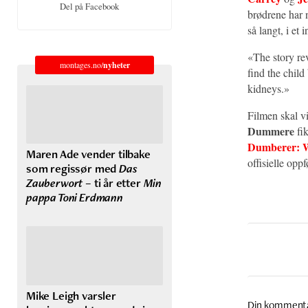
Del på Facebook
brødrene har 
så langt, i et
«The story re
montages.no/
nyheter
find the chil
kidneys.»
Filmen skal vi
Dummere
fik
Dumberer: 
Maren Ade vender tilbake
offisielle opp
som regissør med
Das
Zauberwort
– ti år etter
Min
pappa Toni Erdmann
Mike Leigh varsler
Din komment