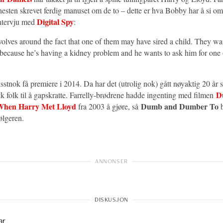
nesten skrevet ferdig manuset om de to – dette er hva Bobby har å si o
Digital Spy
 intervju med
:
volves around the fact that one of them may have sired a child. They wa
d because he’s having a kidney problem and he wants to ask him for one 
sstnok få premiere i 2014. Da har det (utrolig nok) gått nøyaktig 20 år
D
k folk til å gapskratte. Farrelly-brødrene hadde ingenting med filmen
When Harry Met Lloyd
Dumb and Dumber To
fra 2003 å gjøre, så
følgeren.
ar