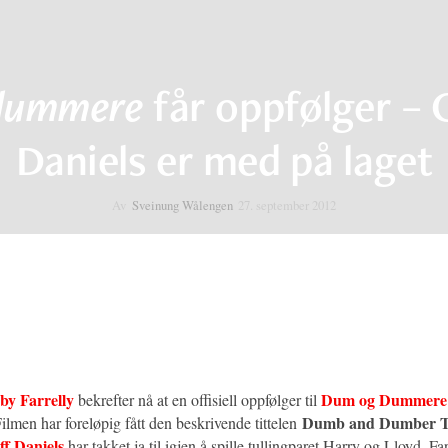
dummere
får oppfølger – 
Daniels er med på laget
Av
Sveinung Wålengen
27. september 2012
by Farrelly
Dum og Dummere
bekrefter nå at en offisiell oppfølger til
Dumb and Dumber 
ilmen har foreløpig fått den beskrivende tittelen
ff Daniels
har takket ja til igjen å spille tullingparet Harry og Lloyd. Far