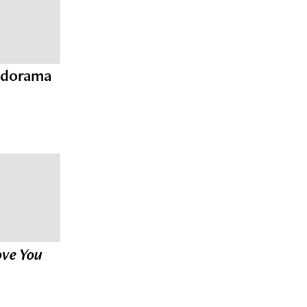
andorama
ove You