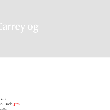
Carrey og
er i
To
Jim
. Både
relly-