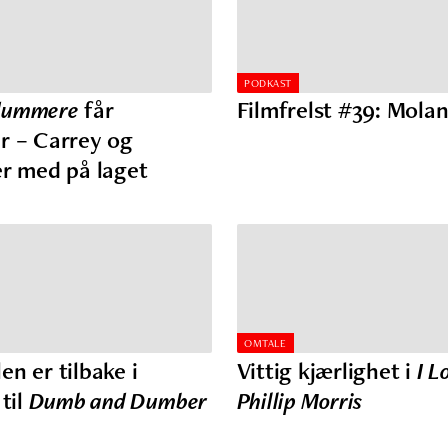
PODKAST
dummere
får
Filmfrelst #39: Mol
r – Carrey og
er med på laget
OMTALE
en er tilbake i
Vittig kjærlighet i
I L
 til
Dumb and Dumber
Phillip Morris