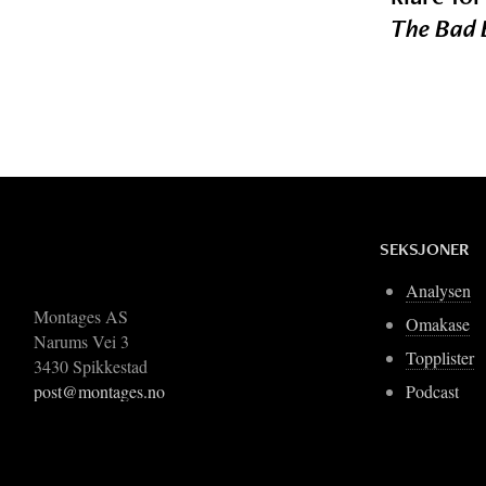
The Bad 
SEKSJONER
Analysen
Montages AS
Omakase
Narums Vei 3
Topplister
3430 Spikkestad
Podcast
post@montages.no
Blogger
Om Montages