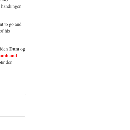
m handlingen
nt to go and
of his
Dum og
 siden
umb and
blir den