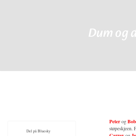
Dum og 
Peter
Bob
og
støpeskjeen. F
Del på Bluesky
Carrey
Je
og