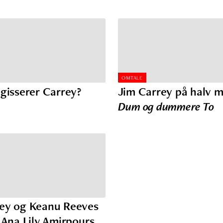
OMTALE
egisserer Carrey?
Jim Carrey på halv m
Dum og dummere To
ey og Keanu Reeves
r Ana Lily Amirpours