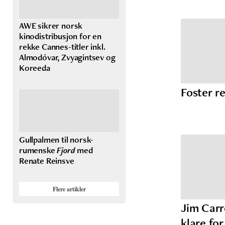
AWE sikrer norsk
kinodistribusjon for en
rekke Cannes-titler inkl.
Almodóvar, Zvyagintsev og
Koreeda
Foster r
Gullpalmen til norsk-
rumenske
Fjord
med
Renate Reinsve
Flere artikler
Jim Carr
klare fo