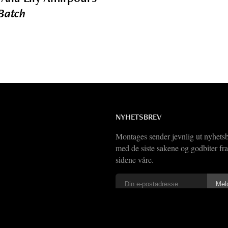
Batch
NYHETSBREV
Montages sender jevnlig ut nyhets
med de siste sakene og godbiter fra
sidene våre.
Vi har også
RSS-feed