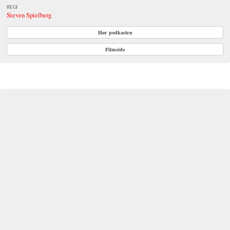
REGI
Steven Spielberg
Hør podkasten
Filmside