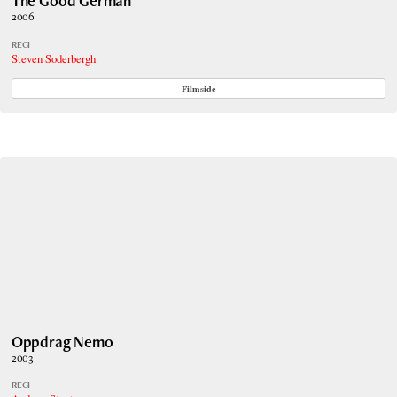
The Good German
2006
REGI
Steven Soderbergh
Filmside
Oppdrag Nemo
2003
REGI