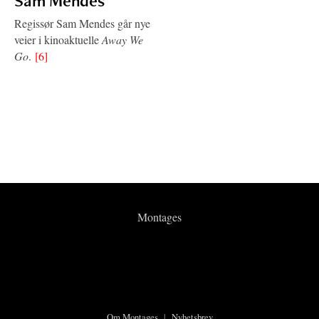
Sam Mendes
Regissør Sam Mendes går nye
veier i kinoaktuelle
Away We
Go
.
[6]
Montages
Om Montages
|
Nyhetsbrev