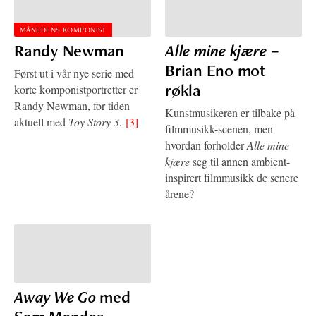
MÅNEDENS KOMPONIST
Randy Newman
Alle mine kjære
–
Brian Eno mot
Først ut i vår nye serie med
røkla
korte komponistportretter er
Randy Newman, for tiden
Kunstmusikeren er tilbake på
aktuell med
Toy Story 3
.
[3]
filmmusikk-scenen, men
hvordan forholder
Alle mine
kjære
seg til annen ambient-
inspirert filmmusikk de senere
årene?
Away We Go
med