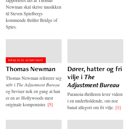
rapporteres det at Thomas
Newman skal skrive musikken
til Steven Spielbergs
kommende thriller Bridge of
Spies.
MÅNEDENS KOMPONIST
Thomas Newman
Dører, hatter og fri
vilje i
The
Thomas Newman refererer seg
Adjustment Bureau
selv i
The Adjustment Bureau
og beviser nok en gang at han
Paranoia-thrilleren lever videre
er en av Hollywoods mest
i en underholdende, om noe
originale komponister.
[5]
banal allegori om fri vilje.
[1]