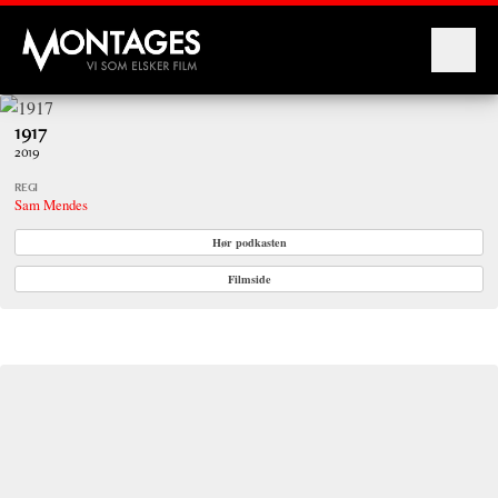
Montages
1917
2019
REGI
Sam Mendes
Hør podkasten
Filmside