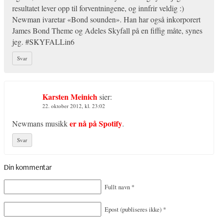
resultatet lever opp til forventningene, og innfrir veldig :)
Newman ivaretar «Bond sounden». Han har også inkorporert
James Bond Theme og Adeles Skyfall på en fiffig måte, synes
jeg. #SKYFALLin6
Svar
Karsten Meinich
sier:
22. oktober 2012, kl. 23:02
er nå på Spotify
Newmans musikk
.
Svar
Din kommentar
Fullt navn
*
Epost
(publiseres ikke)
*