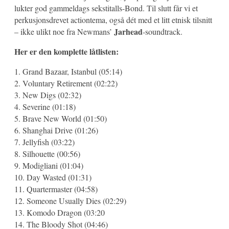
lukter god gammeldags sekstitalls-Bond. Til slutt får vi et
perkusjonsdrevet actiontema, også dét med et litt etnisk tilsnitt
Jarhead
– ikke ulikt noe fra Newmans’
-soundtrack.
Her er den komplette låtlisten:
1. Grand Bazaar, Istanbul (05:14)
2. Voluntary Retirement (02:22)
3. New Digs (02:32)
4. Severine (01:18)
5. Brave New World (01:50)
6. Shanghai Drive (01:26)
7. Jellyfish (03:22)
8. Silhouette (00:56)
9. Modigliani (01:04)
10. Day Wasted (01:31)
11. Quartermaster (04:58)
12. Someone Usually Dies (02:29)
13. Komodo Dragon (03:20
14. The Bloody Shot (04:46)