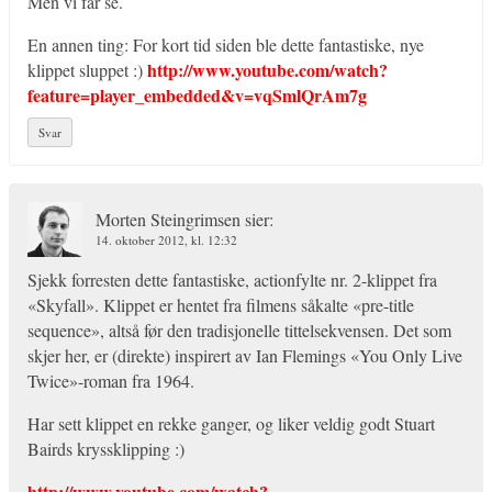
Men vi får se.
En annen ting: For kort tid siden ble dette fantastiske, nye
http://www.youtube.com/watch?
klippet sluppet :)
feature=player_embedded&v=vqSmlQrAm7g
Svar
Morten Steingrimsen
sier:
14. oktober 2012, kl. 12:32
Sjekk forresten dette fantastiske, actionfylte nr. 2-klippet fra
«Skyfall». Klippet er hentet fra filmens såkalte «pre-title
sequence», altså før den tradisjonelle tittelsekvensen. Det som
skjer her, er (direkte) inspirert av Ian Flemings «You Only Live
Twice»-roman fra 1964.
Har sett klippet en rekke ganger, og liker veldig godt Stuart
Bairds kryssklipping :)
http://www.youtube.com/watch?