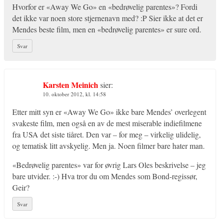
Hvorfor er «Away We Go» en «bedrøvelig parentes»? Fordi
det ikke var noen store stjernenavn med? :P Sier ikke at det er
Mendes beste film, men en «bedrøvelig parentes» er sure ord.
Svar
Karsten Meinich
sier:
10. oktober 2012, kl. 14:58
Etter mitt syn er «Away We Go» ikke bare Mendes’ overlegent
svakeste film, men også en av de mest miserable indiefilmene
fra USA det siste tiåret. Den var – for meg – virkelig ulidelig,
og tematisk litt avskyelig. Men ja. Noen filmer bare hater man.
«Bedrøvelig parentes» var for øvrig Lars Oles beskrivelse – jeg
bare utvider. :-) Hva tror du om Mendes som Bond-regissør,
Geir?
Svar