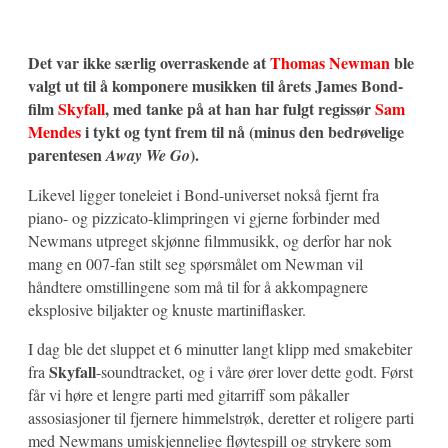
Det var ikke særlig overraskende at
Thomas Newman
ble
valgt ut til å komponere musikken til årets James Bond-
film
Skyfall
, med tanke på at han har fulgt regissør
Sam
Mendes
i tykt og tynt frem til nå (minus den bedrøvelige
parentesen
).
Away We Go
Likevel ligger toneleiet i Bond-universet nokså fjernt fra
piano- og pizzicato-klimpringen vi gjerne forbinder med
Newmans utpreget skjønne filmmusikk, og derfor har nok
mang en 007-fan stilt seg spørsmålet om Newman vil
håndtere omstillingene som må til for å akkompagnere
eksplosive biljakter og knuste martiniflasker.
I dag ble det sluppet et 6 minutter langt klipp med smakebiter
Skyfall
fra
-soundtracket, og i våre ører lover dette godt. Først
får vi høre et lengre parti med gitarriff som påkaller
assosiasjoner til fjernere himmelstrøk, deretter et roligere parti
med Newmans umiskjennelige fløytespill og strykere som