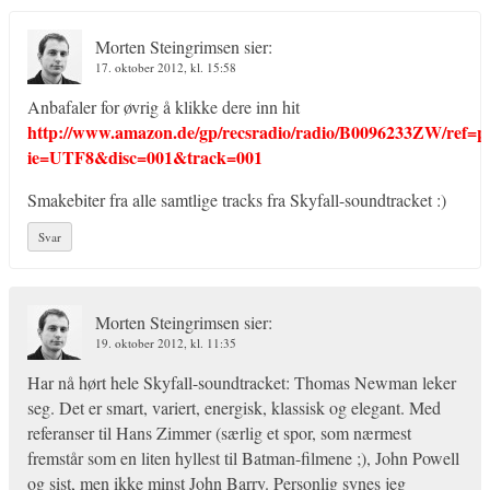
Morten Steingrimsen
sier:
17. oktober 2012, kl. 15:58
Anbafaler for øvrig å klikke dere inn hit
http://www.amazon.de/gp/recsradio/radio/B0096233ZW/ref=
ie=UTF8&disc=001&track=001
Smakebiter fra alle samtlige tracks fra Skyfall-soundtracket :)
Svar
Morten Steingrimsen
sier:
19. oktober 2012, kl. 11:35
Har nå hørt hele Skyfall-soundtracket: Thomas Newman leker
seg. Det er smart, variert, energisk, klassisk og elegant. Med
referanser til Hans Zimmer (særlig et spor, som nærmest
fremstår som en liten hyllest til Batman-filmene ;), John Powell
og sist, men ikke minst John Barry. Personlig synes jeg