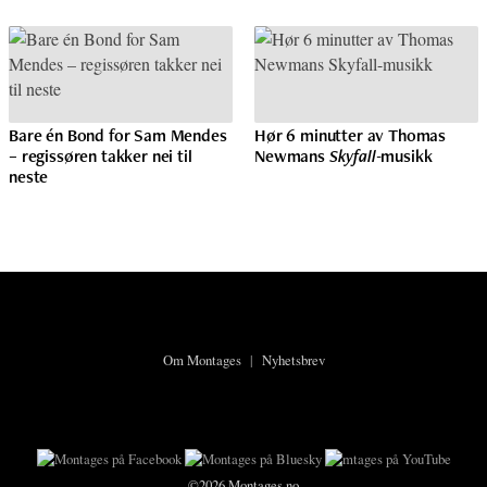
Bare én Bond for Sam Mendes
Hør 6 minutter av Thomas
– regissøren takker nei til
Newmans
Skyfall
-musikk
neste
Om Montages
|
Nyhetsbrev
©2026 Montages.no