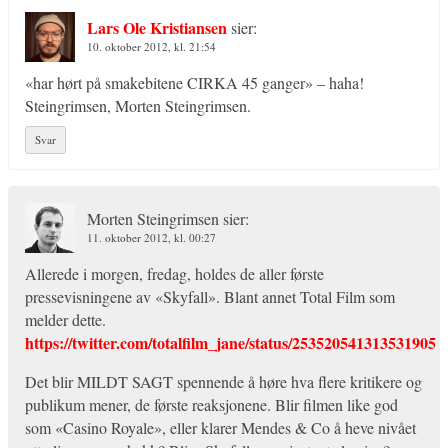
Lars Ole Kristiansen
sier:
10. oktober 2012, kl. 21:54
«har hørt på smakebitene CIRKA 45 ganger» – haha!
Steingrimsen, Morten Steingrimsen.
Svar
Morten Steingrimsen
sier:
11. oktober 2012, kl. 00:27
Allerede i morgen, fredag, holdes de aller første
pressevisningene av «Skyfall». Blant annet Total Film som
melder dette.
https://twitter.com/totalfilm_jane/status/253520541313531905
Det blir MILDT SAGT spennende å høre hva flere kritikere og
publikum mener, de første reaksjonene. Blir filmen like god
som «Casino Royale», eller klarer Mendes & Co å heve nivået