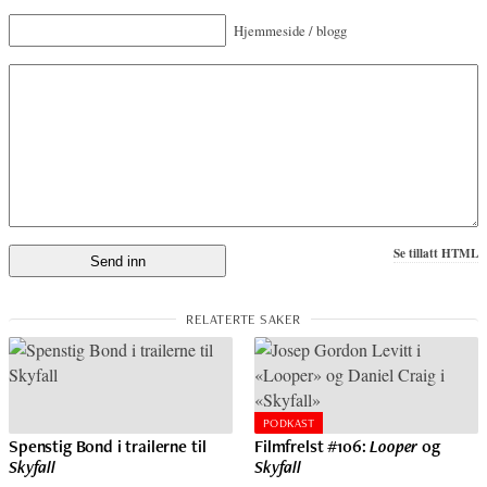
Hjemmeside / blogg
Se tillatt HTML
PODKAST
Spenstig Bond i trailerne til
Filmfrelst #106:
Looper
og
Skyfall
Skyfall