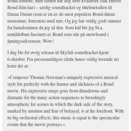
Bond-filmene, men filmen har dog flere kvaliteter (slik enhver
Bond-film har) – særlig soundtracket og tittelmelodien til
Duran Duran (som er en av de mest populære Bond-låtene
noensinne, forresten) med mer. Og jeg har veldig gode minner
fra barndommen da jeg så den. Som kid ble jeg bl.a.
umiddelbart fascinert av Bond som står på snowboard i
åpningssekvensen. Wow!
I dag ble for øvrig releasn til Skyfall-soundtracket kjent:
6.oktober. Fra pressemeldigen (dette høres veldig lovende ut)
heter det at:
«Composer Thomas Newman’s uniquely expressive musical
style fits perfectly with the humor and slickness of a Bond
movie. His expressive range goes from thunderous and
dramatic for the many action sequences to broodingly
atmospheric for scenes in which the dark side of the story,
marked by mistrust and fear of betrayal, is at the forefront. With
its big orchestral effects, this music is equal to the spectacular
events that the movie portrays.»