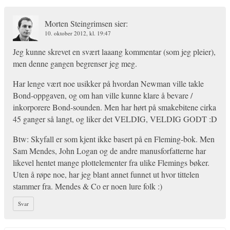
Morten Steingrimsen
sier:
10. oktober 2012, kl. 19:47
Jeg kunne skrevet en svært laaang kommentar (som jeg pleier),
men denne gangen begrenser jeg meg.
Har lenge vært noe usikker på hvordan Newman ville takle
Bond-oppgaven, og om han ville kunne klare å bevare /
inkorporere Bond-sounden. Men har hørt på smakebitene cirka
45 ganger så langt, og liker det VELDIG, VELDIG GODT :D
Btw: Skyfall er som kjent ikke basert på en Fleming-bok. Men
Sam Mendes, John Logan og de andre manusforfatterne har
likevel hentet mange plottelementer fra ulike Flemings bøker.
Uten å røpe noe, har jeg blant annet funnet ut hvor tittelen
stammer fra. Mendes & Co er noen lure folk :)
Svar