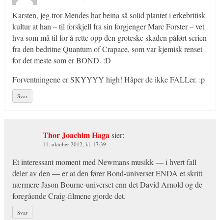
Karsten, jeg tror Mendes har beina så solid plantet i erkebritisk
kultur at han – til forskjell fra sin forgjenger Marc Forster – vet
hva som må til for å rette opp den groteske skaden påført serien
fra den bedritne Quantum of Crapace, som var kjemisk renset
for det meste som er BOND. :D
Forventningene er SKYYYY high! Håper de ikke FALLer. :p
Svar
Thor Joachim Haga
sier:
11. oktober 2012, kl. 17:39
Et interessant moment med Newmans musikk — i hvert fall
deler av den — er at den fører Bond-universet ENDA et skritt
nærmere Jason Bourne-universet enn det David Arnold og de
foregående Craig-filmene gjorde det.
Svar