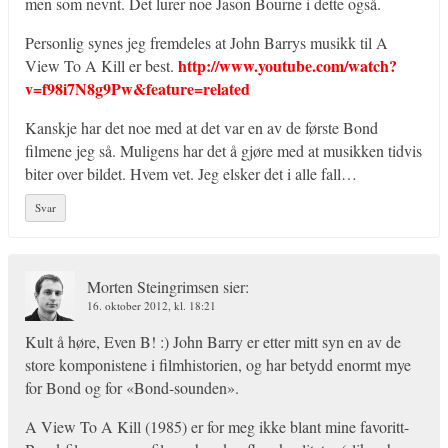
men som nevnt. Det lurer noe Jason Bourne i dette også.
Personlig synes jeg fremdeles at John Barrys musikk til A
http://www.youtube.com/watch?
View To A Kill er best.
v=f98i7N8g9Pw&feature=related
Kanskje har det noe med at det var en av de første Bond
filmene jeg så. Muligens har det å gjøre med at musikken tidvis
biter over bildet. Hvem vet. Jeg elsker det i alle fall…
Svar
Morten Steingrimsen
sier:
16. oktober 2012, kl. 18:21
Kult å høre, Even B! :) John Barry er etter mitt syn en av de
store komponistene i filmhistorien, og har betydd enormt mye
for Bond og for «Bond-sounden».
A View To A Kill (1985) er for meg ikke blant mine favoritt-