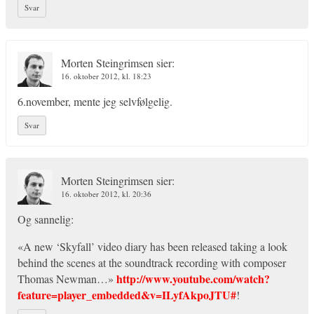
Svar
Morten Steingrimsen
sier:
16. oktober 2012, kl. 18:23
6.november, mente jeg selvfølgelig.
Svar
Morten Steingrimsen
sier:
16. oktober 2012, kl. 20:36
Og sannelig:
«A new ‘Skyfall’ video diary has been released taking a look
behind the scenes at the soundtrack recording with composer
http://www.youtube.com/watch?
Thomas Newman…»
feature=player_embedded&v=ILyfAkpoJTU#
!