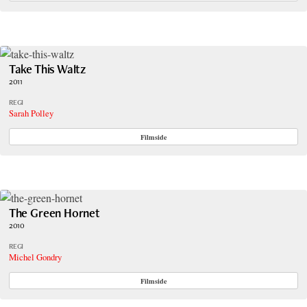
Take This Waltz
2011
REGI
Sarah Polley
Filmside
The Green Hornet
2010
REGI
Michel Gondry
Filmside