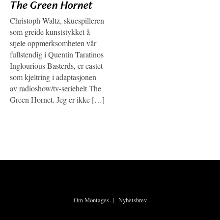
The Green Hornet
Christoph Waltz, skuespilleren
som greide kunststykket å
stjele oppmerksomheten vår
fullstendig i Quentin Taratinos
Inglourious Basterds, er castet
som kjeltring i adaptasjonen
av radioshow/tv-seriehelt The
Green Hornet. Jeg er ikke […]
Om Montages
|
Nyhetsbrev