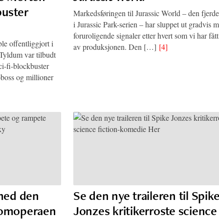
buster
Markedsføringen til Jurassic World – den fjerde
i Jurassic Park-serien – har sluppet ut gradvis m
foruroligende signaler etter hvert som vi har fåt
e offentliggjort i
av produksjonen. Den […]
[4]
Tyldum var tilbudt
ci-fi-blockbuster
oboss og millioner
 med den
Se den nye traileren til Spik
romoperaen
Jonzes kritikerroste science