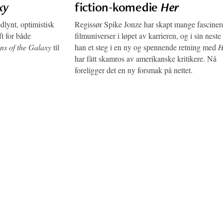
xy
fiction-komedie
Her
lynt, optimistisk
Regissør Spike Jonze har skapt mange fascine
ft for både
filmuniverser i løpet av karrieren, og i sin neste 
ns of the Galaxy
til
han et steg i en ny og spennende retning med
H
har fått skamros av amerikanske kritikere. Nå
foreligger det en ny forsmak på nettet.