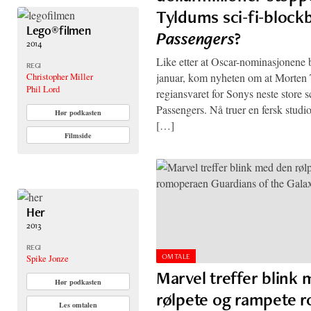
Tyldums sci-fi-block
Lego®filmen
Passengers
?
2014
Like etter at Oscar-nominasjonene bl
REGI
Christopher Miller
januar, kom nyheten om at Morten 
Phil Lord
regiansvaret for Sonys neste store s
Passengers. Nå truer en fersk studi
Hør podkasten
[…]
Filmside
Her
2013
REGI
OMTALE
Spike Jonze
Marvel treffer blink
Hør podkasten
rølpete og rampete 
Les omtalen