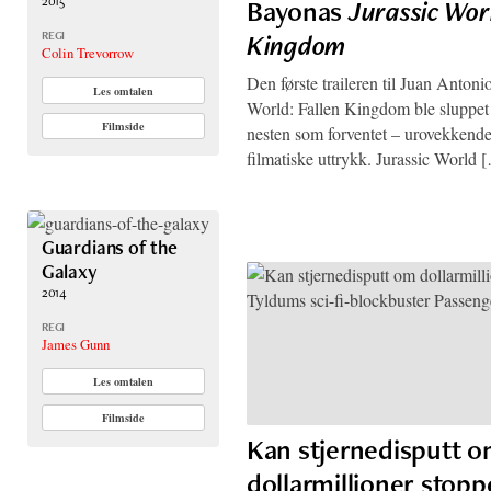
2015
Bayonas
Jurassic Worl
Kingdom
REGI
Colin Trevorrow
Den første traileren til Juan Anton
Les omtalen
World: Fallen Kingdom ble sluppet 
Filmside
nesten som forventet – urovekkende 
filmatiske uttrykk. Jurassic World 
Guardians of the
Galaxy
2014
REGI
James Gunn
Les omtalen
Filmside
Kan stjernedisputt 
dollarmillioner stop