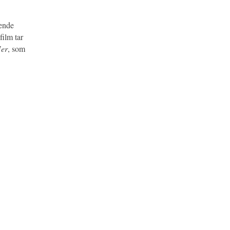
rende
film tar
er
, som