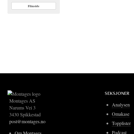
Filmside
SEKSJONER
Montages AS
Analysen
Narums Vei 3
Omakase
3430 Spikkestad
post@montages.no
Topplister
Podcast
Om Montages