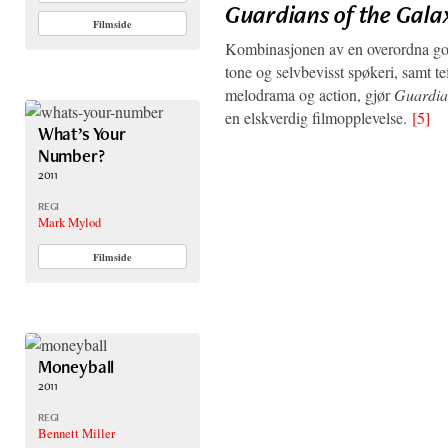
Guardians of the Gala
Filmside
Kombinasjonen av en overordna god
tone og selvbevisst spøkeri, samt te
melodrama og action, gjør
Guardia
en elskverdig filmopplevelse.
[5]
What’s Your
Number?
2011
REGI
Mark Mylod
Filmside
Moneyball
2011
REGI
Bennett Miller