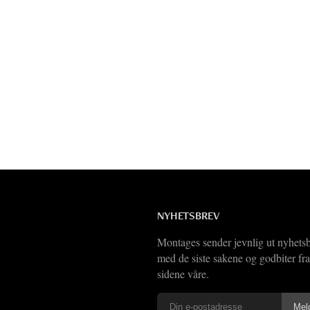
NYHETSBREV
Montages sender jevnlig ut nyhets
med de siste sakene og godbiter fra
sidene våre.