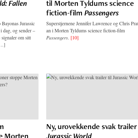
d: Fallen
til Morten Tyldums science
fiction-film
Passengers
io Bayonas Jurassic
Superstjernene Jennifer Lawrence og Chris Prat
i dag, og sender –
an i Morten Tyldums science fiction-film
signaler om sitt
Passengers
.
[10]
[…]
om
Ny, urovekkende svak trailer 
pe Morten
Jurassic World