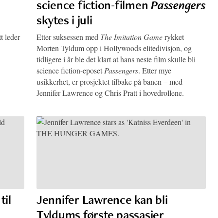
science fiction-filmen
Passengers
skytes i juli
t leder
Etter suksessen med
The Imitation Game
rykket
Morten Tyldum opp i Hollywoods elitedivisjon, og
tidligere i år ble det klart at hans neste film skulle bli
science fiction-eposet
Passengers
. Etter mye
usikkerhet, er prosjektet tilbake på banen – med
Jennifer Lawrence og Chris Pratt i hovedrollene.
til
Jennifer Lawrence kan bli
Tyldums første passasjer