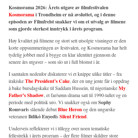
Kosmorama 2026: Årets utgave av filmfestivalen
Kosmorama
i Trondheim er nå avsluttet, og i denne
episoden av Filmfrelst snakker vi om et utvalg av filmene
som gjorde sterkest inntrykk i årets program.
Høy kvalitet på filmene og stort sett utsolgte visninger er den
korte oppsummeringen av festivalen, og Kosmorama har helt
tydelig jobbet med å bygge en klar identitet gjennom de
senere års utgaver – som slo ut i full blomst i år.
I samtalen nedenfor diskuterer vi et knippe ulike titler – fra
The President’s Cake
irakiske
, der en ung jente får i oppdrag
My
å bake bursdagskake til Saddam Hussein, til nigerianske
Father’s Shadow
, et far/sønn-drama satt til 1990-tallet og en
Sophy
periode med politisk uro. Vi snakker også om
Romvari
Blue Heron
s slående debut
og den ungarske
Ildikó Enyedi
Silent Friend
veteranen
s
.
Underveis reflekterer vi i tillegg over noen tematiske
fellestrekk i årets program – der flere filmer skildrer store