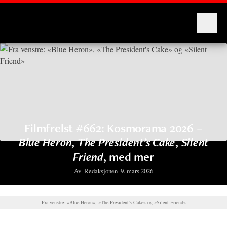
Montages
Filmfrelst #662: Kosmorama 2026 –
Blue Heron
,
The President’s Cake
,
Silent
Friend
, med mer
Av
Redaksjonen
9. mars 2026
Fra venstre: «Blue Heron», «The President's Cake» og «Silent Friend»