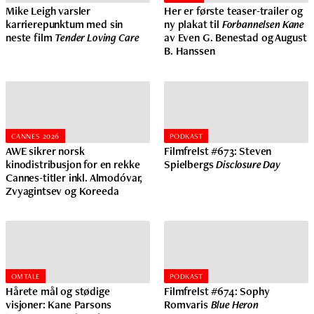
Mike Leigh varsler
Her er første teaser-trailer og
karrierepunktum med sin
ny plakat til
Forbannelsen Kane
neste film
Tender Loving Care
av Even G. Benestad og August
B. Hanssen
CANNES 2026
PODKAST
AWE sikrer norsk
Filmfrelst #673: Steven
kinodistribusjon for en rekke
Spielbergs
Disclosure Day
Cannes-titler inkl. Almodóvar,
Zvyagintsev og Koreeda
OMTALE
PODKAST
Hårete mål og stødige
Filmfrelst #674: Sophy
visjoner: Kane Parsons
Romvaris
Blue Heron