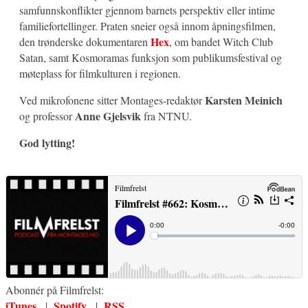
samfunnskonflikter gjennom barnets perspektiv eller intime
familiefortellinger. Praten sneier også innom åpningsfilmen,
Hex
den trønderske dokumentaren
, om bandet Witch Club
Satan, samt Kosmoramas funksjon som publikumsfestival og
møteplass for filmkulturen i regionen.
Karsten Meinich
Ved mikrofonene sitter Montages-redaktør
Anne Gjelsvik
og professor
fra NTNU.
God lytting!
Abonnér på Filmfrelst:
iTunes
Spotify
RSS
|
|