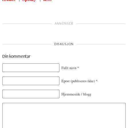
Din kommentar
Fullt navn
*
Epost
(publiseres ikke)
*
Hjemmeside / blogg