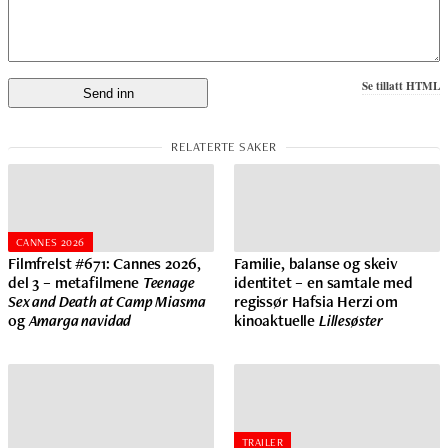
Se tillatt HTML
CANNES 2026
Filmfrelst #671: Cannes 2026,
Familie, balanse og skeiv
del 3 – metafilmene
Teenage
identitet – en samtale med
Sex and Death at Camp Miasma
regissør Hafsia Herzi om
og
Amarga navidad
kinoaktuelle
Lillesøster
TRAILER