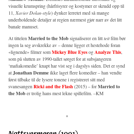
visuelle krumspring (hårfrisyrer og kostymer er skrudd opp til
11,
Xavier Dolan-style
) dynker lerretet med så mange
underholdende detaljer at regien nærmest gjør narr av det litt
banale manuset.
Married to the Mob
At tittelen
signaliserer en litt
teit
film bør
ingen la seg avskrekke av – denne ligger et hestehode foran
Mickey Blue Eyes
Analyze This
«lignende» filmer som
og
,
som på slutten av 1990-tallet sørget for at subsjangeren
‘mafiakomedie’ knapt har vist seg i dagslys siden. Det er synd
Jonathan Demme
at
ikke laget flere komedier – han vendte
først tilbake til de lysere tonene i registreret sitt med
Ricki and the Flash
Married to
svanesangen
(2015) – for
the Mob
er trolig hans mest lekne spillefilm. –KM
*
Nattsvermeren
(1991)