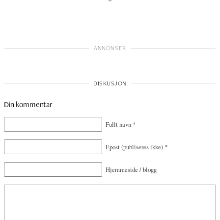
*
Din kommentar
Fullt navn
*
Epost
(publiseres ikke)
*
Hjemmeside / blogg