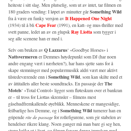
heiteste i sitt slag. Men plutselig, som ut av intet, tar filmen en
Something Wild
180 graders vending: I løpet av minutter går
It Happened One Night
fra å være en funky versjon av
Cape Fear
(1934) til å bli
(1991), en katt- og mus-thriller med
Ray Liotta
svett panne, ledet an av en glupsk
som tygger i
seg alle scenene han er med i.
Q Lazzarus
Selv om bruken av
‘ «Goodbye Horses» i
Nattsvermeren
er Demmes høydepunkt som DJ (har noen
andre engang vært i nærheten?), har hans sjette sans for å
skape stemninger med populærmusikk aldri vært mer aktivt
Something Wild
tilstedeværende enn i
, som kan skilte med et
The
av åttitallets aller beste soundtracks. En passasje der
Motels
‘ «Total Control» ligger som fløteskum over et bankran
er – til tross for Liottas skremsler – filmens mest
gåsehudfremkallende øyeblikk. Menneskene er mangesidige,
Something Wild
feilbarlige hos Demme, og i
turnerer han en
gripende
rite de passage
for rollefigurene, som gir stabelen av
hendelser rikere klang. Noen ganger må man bare gi seg hen,
stupe kråke ut i livet, og filmen fanger denne impulsen med