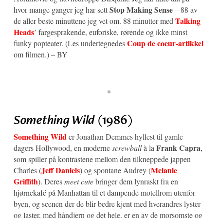
Stop Making Sense
hvor mange ganger jeg har sett
– 88 av
Talking
de aller beste minuttene jeg vet om. 88 minutter med
Heads
’ fargesprakende, euforiske, rørende og ikke minst
Coup de coeur-artikkel
funky popteater. (Les undertegnedes
om filmen.) – BY
*
Something Wild
(1986)
Something Wild
er Jonathan Demmes hyllest til gamle
Frank Capra
dagers Hollywood, en moderne
screwball
à la
,
som spiller på kontrastene mellom den tilkneppede jappen
Jeff Daniels
Melanie
Charles (
) og spontane Audrey (
Griffith
). Deres
meet cute
bringer dem lynraskt fra en
hjørnekafé på Manhattan til et dampende motellrom utenfor
byen, og scenen der de blir bedre kjent med hverandres lyster
og laster, med håndjern og det hele, er en av de morsomste og