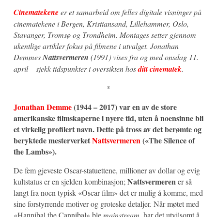
Cinematekene
er et samarbeid om felles digitale visninger på
cinematekene i Bergen, Kristiansand, Lillehammer, Oslo,
Stavanger, Tromsø og Trondheim. Montages setter gjennom
ukentlige artikler fokus på filmene i utvalget. Jonathan
Demmes
Nattsvermeren
(1991) vises fra og med onsdag 11.
april – sjekk tidspunkter i oversikten hos
ditt cinematek
.
*
Jonathan Demme
(1944 – 2017) var en av de store
amerikanske filmskaperne i nyere tid, uten å noensinne bli
et virkelig profilert navn. Dette på tross av det berømte og
beryktede mesterverket
Nattsvermeren
(«The Silence of
the Lambs»).
De fem gjeveste Oscar-statuettene, millioner av dollar og evig
Nattsvermeren
kultstatus er en sjelden kombinasjon;
er så
langt fra noen typisk «Oscar-film» det er mulig å komme, med
sine forstyrrende motiver og groteske detaljer. Når møtet med
«Hannibal the Cannibal» ble
mainstream,
har det utvilsomt å