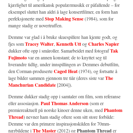
kjærlighet til amerikansk populærmusikk er påfallende – for
eksempel sluttet han aldri å lage konsertfilmer, en form han
Stop Making Sense
perfeksjonerte med
(1984), som for
mange stadig er uovertruffen.
Demme var glad i å bruke skuespillere han kjente godt, og
Tracey Walter
Kenneth Utt
Charles Napier
fjes som
,
og
Tak
dukker ofte opp i småroller. Samarbeidet med fotograf
Fujimoto
var en annen konstant; de to knyttet seg til
hverandre tidlig, under innspillingen av Demmes debutfilm,
Caged Heat
den Corman-produserte
(1974), og fortsatte å
The
lage bilder sammen gjennom tre tiår (deres siste var
Manchurian Candidate
[2004]).
Demme dukker stadig opp i samtaler om film, som referanse
Paul Thomas Anderson
eller assosiasjon.
(som er
Phantom
premiereaktuell på norske kinoer denne uken, med
Thread
) nevner ham stadig oftere som sitt store forbilde:
Demme var den primære inspirasjonskilden for 70mm-
The Master
Phantom Thread
nærbildene i
(2012) og
er