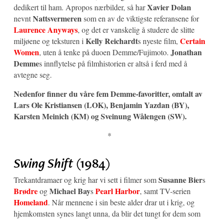
Xavier Dolan
dedikert til ham. Apropos nærbilder, så har
Nattsvermeren
nevnt
som en av de viktigste referansene for
Laurence Anyways
, og det er vanskelig å studere de slitte
Kelly Reichardt
Certain
miljøene og teksturen i
s nyeste film,
Women
Jonathan
, uten å tenke på duoen Demme/Fujimoto.
Demme
s innflytelse på filmhistorien er altså i ferd med å
avtegne seg.
Nedenfor finner du våre fem Demme-favoritter, omtalt av
Lars Ole Kristiansen (LOK), Benjamin Yazdan (BY),
Karsten Meinich (KM) og Sveinung Wålengen (SW).
*
Swing Shift
(1984)
Susanne Bier
Trekantdramaer og krig har vi sett i filmer som
s
Brødre
Michael Bay
Pearl Harbor
og
s
, samt TV-serien
Homeland
. Når mennene i sin beste alder drar ut i krig, og
hjemkomsten synes langt unna, da blir det tungt for dem som