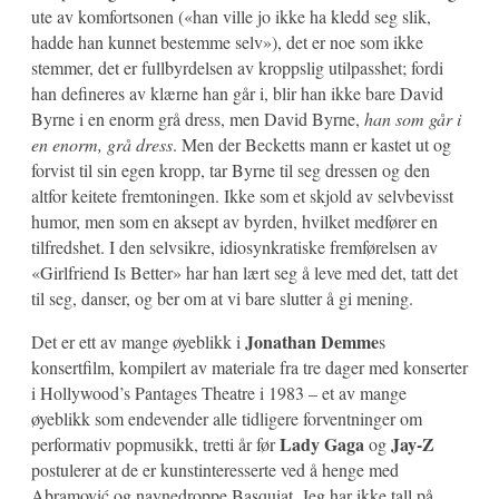
ute av komfortsonen («han ville jo ikke ha kledd seg slik,
hadde han kunnet bestemme selv»), det er noe som ikke
stemmer, det er fullbyrdelsen av kroppslig utilpasshet; fordi
han defineres av klærne han går i, blir han ikke bare David
Byrne i en enorm grå dress, men David Byrne,
han som går i
en enorm, grå dress
. Men der Becketts mann er kastet ut og
forvist til sin egen kropp, tar Byrne til seg dressen og den
altfor keitete fremtoningen. Ikke som et skjold av selvbevisst
humor, men som en aksept av byrden, hvilket medfører en
tilfredshet. I den selvsikre, idiosynkratiske fremførelsen av
«Girlfriend Is Better» har han lært seg å leve med det, tatt det
til seg, danser, og ber om at vi bare slutter å gi mening.
Jonathan Demme
Det er ett av mange øyeblikk i
s
konsertfilm, kompilert av materiale fra tre dager med konserter
i Hollywood’s Pantages Theatre i 1983 – et av mange
øyeblikk som endevender alle tidligere forventninger om
Lady Gaga
Jay-Z
performativ popmusikk, tretti år før
og
postulerer at de er kunstinteresserte ved å henge med
Abramović og navnedroppe Basquiat. Jeg har ikke tall på