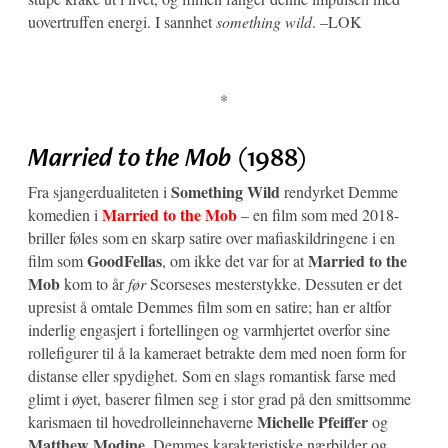
uovertruffen energi. I sannhet
something wild
. –LOK
*
Married to the Mob
(1988)
Something Wild
Fra sjangerdualiteten i
rendyrket Demme
Married to the Mob
komedien i
– en film som med 2018-
briller føles som en skarp satire over mafiaskildringene i en
GoodFellas
Married to the
film som
, om ikke det var for at
Mob
kom to år
før
Scorseses mesterstykke. Dessuten er det
upresist å omtale Demmes film som en satire; han er altfor
inderlig engasjert i fortellingen og varmhjertet overfor sine
rollefigurer til å la kameraet betrakte dem med noen form for
distanse eller spydighet. Som en slags romantisk farse med
glimt i øyet, baserer filmen seg i stor grad på den smittsomme
Michelle Pfeiffer
karismaen til hovedrolleinnehaverne
og
Matthew Modine
. Demmes karakteristiske nærbilder og