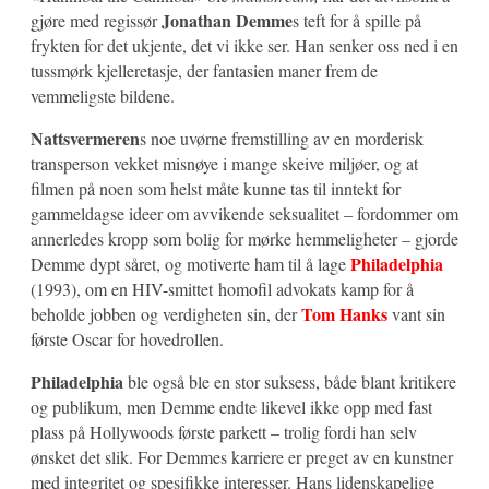
Jonathan Demme
gjøre med regissør
s teft for å spille på
frykten for det ukjente, det vi ikke ser. Han senker oss ned i en
tussmørk kjelleretasje, der fantasien maner frem de
vemmeligste bildene.
Nattsvermeren
s noe uvørne fremstilling av en morderisk
transperson vekket misnøye i mange skeive miljøer, og at
filmen på noen som helst måte kunne tas til inntekt for
gammeldagse ideer om avvikende seksualitet – fordommer om
annerledes kropp som bolig for mørke hemmeligheter – gjorde
Philadelphia
Demme dypt såret, og motiverte ham til å lage
(1993), om en HIV-smittet homofil advokats kamp for å
Tom Hanks
beholde jobben og verdigheten sin, der
vant sin
første Oscar for hovedrollen.
Philadelphia
ble også ble en stor suksess, både blant kritikere
og publikum, men Demme endte likevel ikke opp med fast
plass på Hollywoods første parkett – trolig fordi han selv
ønsket det slik. For Demmes karriere er preget av en kunstner
med integritet og spesifikke interesser. Hans lidenskapelige