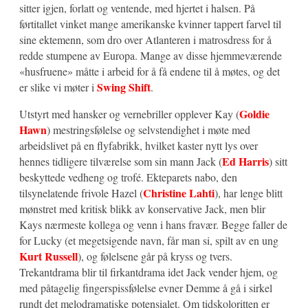
sitter igjen, forlatt og ventende, med hjertet i halsen. På
førtitallet vinket mange amerikanske kvinner tappert farvel til
sine ektemenn, som dro over Atlanteren i matrosdress for å
redde stumpene av Europa. Mange av disse hjemmeværende
«husfruene» måtte i arbeid for å få endene til å møtes, og det
Swing Shift
er slike vi møter i
.
Goldie
Utstyrt med hansker og vernebriller opplever Kay (
Hawn
) mestringsfølelse og selvstendighet i møte med
arbeidslivet på en flyfabrikk, hvilket kaster nytt lys over
Ed Harris
hennes tidligere tilværelse som sin mann Jack (
) sitt
beskyttede vedheng og trofé. Ekteparets nabo, den
Christine Lahti
tilsynelatende frivole Hazel (
), har lenge blitt
mønstret med kritisk blikk av konservative Jack, men blir
Kays nærmeste kollega og venn i hans fravær. Begge faller de
for Lucky (et megetsigende navn, får man si, spilt av en ung
Kurt Russell
), og følelsene går på kryss og tvers.
Trekantdrama blir til firkantdrama idet Jack vender hjem, og
med påtagelig fingerspissfølelse evner Demme å gå i sirkel
rundt det melodramatiske potensialet. Om tidskoloritten er