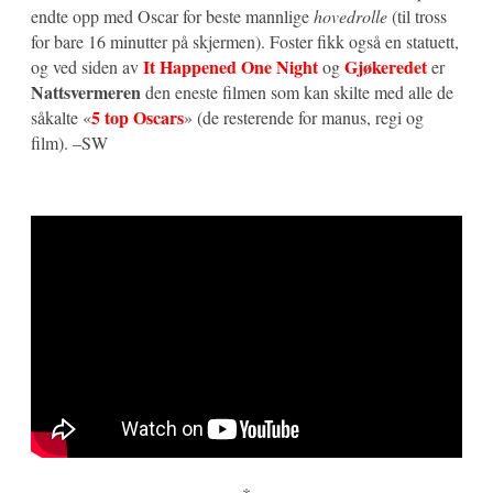
endte opp med Oscar for beste mannlige
hovedrolle
(til tross
for bare 16 minutter på skjermen). Foster fikk også en statuett,
It Happened One Night
Gjøkeredet
og ved siden av
og
er
Nattsvermeren
den eneste filmen som kan skilte med alle de
5 top Oscars
såkalte «
» (de resterende for manus, regi og
film). –SW