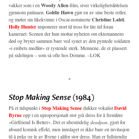
Woody Allen
vakker som i en
-film, siver virkelighetsfølelsen
Goldie Hawn
gjennom patinaen.
gjør en av sine beste roller,
Christine Lahti
og møter sin likekvinne i Oscar-nominerte
.
Holly Hunter
imponerer stort til tross for lite tid foran
kameraet: Scenen der hun mottar nyheten om ektemannens
død og bryter sammen bare ved synet av den pyntede soldaten
«i embets medfør» er rystende sterk. Mennene, de er plassert
på sidelinjen – som så ofte hos Demme. –LOK
*
Stop Making Sense
(1984)
Stop Making Sense
David
På et tidspunkt i
dukker vokalist
Byrne
opp i en uproporsjonalt stor grå dress for å fremføre
«Girlfriend Is Better». Det er ubestridelig
deadpan
, gjort for
absurd komisk effekt, men innslaget er ikke bare en invitasjon
til å peke og le av Byrne i altfor stor dress. Han er fullstendig