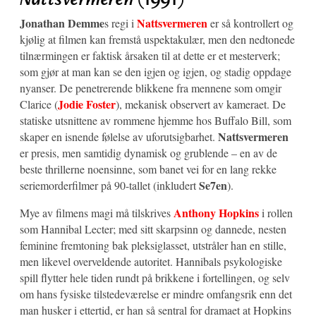
Jonathan Demme
Nattsvermeren
s regi i
er så kontrollert og
kjølig at filmen kan fremstå uspektakulær, men den nedtonede
tilnærmingen er faktisk årsaken til at dette er et mesterverk;
som gjør at man kan se den igjen og igjen, og stadig oppdage
nyanser. De penetrerende blikkene fra mennene som omgir
Jodie Foster
Clarice (
), mekanisk observert av kameraet. De
statiske utsnittene av rommene hjemme hos Buffalo Bill, som
Nattsvermeren
skaper en isnende følelse av uforutsigbarhet.
er presis, men samtidig dynamisk og grublende – en av de
beste thrillerne noensinne, som banet vei for en lang rekke
Se7en
seriemorderfilmer på 90-tallet (inkludert
).
Anthony Hopkins
Mye av filmens magi må tilskrives
i rollen
som Hannibal Lecter; med sitt skarpsinn og dannede, nesten
feminine fremtoning bak pleksiglasset, utstråler han en stille,
men likevel overveldende autoritet. Hannibals psykologiske
spill flytter hele tiden rundt på brikkene i fortellingen, og selv
om hans fysiske tilstedeværelse er mindre omfangsrik enn det
man husker i ettertid, er han så sentral for dramaet at Hopkins