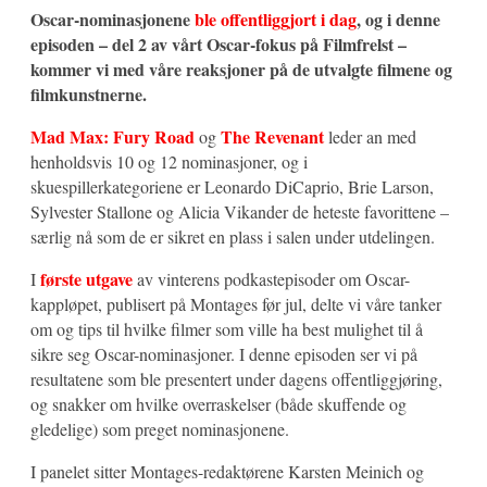
Oscar-nominasjonene
ble offentliggjort i dag
, og i denne
episoden – del 2 av vårt Oscar-fokus på Filmfrelst –
kommer vi med våre reaksjoner på de utvalgte filmene og
filmkunstnerne.
Mad Max: Fury Road
The Revenant
og
leder an med
henholdsvis 10 og 12 nominasjoner, og i
skuespillerkategoriene er Leonardo DiCaprio, Brie Larson,
Sylvester Stallone og Alicia Vikander de heteste favorittene –
særlig nå som de er sikret en plass i salen under utdelingen.
første utgave
I
av vinterens podkastepisoder om Oscar-
kappløpet, publisert på Montages før jul, delte vi våre tanker
om og tips til hvilke filmer som ville ha best mulighet til å
sikre seg Oscar-nominasjoner. I denne episoden ser vi på
resultatene som ble presentert under dagens offentliggjøring,
og snakker om hvilke overraskelser (både skuffende og
gledelige) som preget nominasjonene.
I panelet sitter Montages-redaktørene Karsten Meinich og