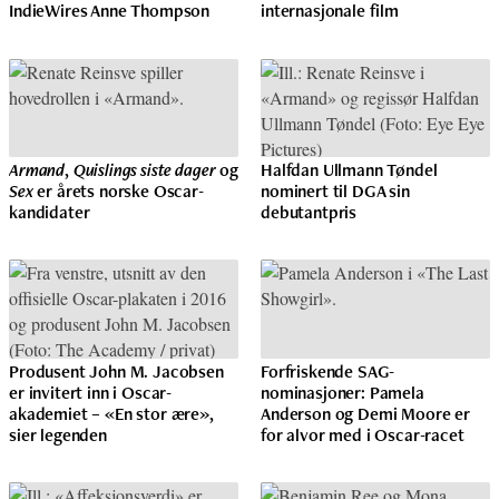
IndieWires Anne Thompson
internasjonale film
Armand
,
Quislings siste dager
og
Halfdan Ullmann Tøndel
Sex
er årets norske Oscar-
nominert til DGA sin
kandidater
debutantpris
Produsent John M. Jacobsen
Forfriskende SAG-
er invitert inn i Oscar-
nominasjoner: Pamela
akademiet – «En stor ære»,
Anderson og Demi Moore er
sier legenden
for alvor med i Oscar-racet