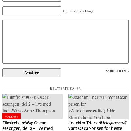
Hjemmeside / blogg
Se tillatt HTML
PODKAST
Filmfrelst #663: Oscar-
Joachim Triers
Affeksjonsverdi
sesongen, del 2 – live med
vant Oscar-prisen for beste