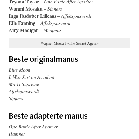
Teyana Taylor
–
One Battle After Another
Wunmi Mosaku
–
Sinners
Inga Ibsdotter Lilleaas
–
Affeksjonsverdi
Elle Fanning
–
Affeksjonsverdi
Amy Madigan
–
Weapons
Wagner Moura i «The Secret Agent»
Beste originalmanus
Blue Moon
It Was Just an Accident
Marty Supreme
Affeksjonsverdi
Sinners
Beste adapterte manus
One Battle After Another
Hamnet