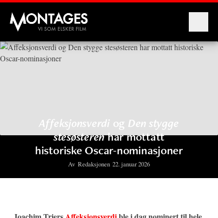
Montages
Affeksjonsverdi
og
Den stygge
stesøsteren
har mottatt
historiske Oscar-nominasjoner
Av
Redaksjonen
22. januar 2026
Joachim Triers
Affeksjonsverdi
ble i dag nominert til hele