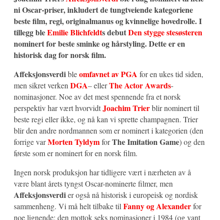
ni Oscar-priser, inkludert de tungtveiende kategoriene
beste film, regi, originalmanus og kvinnelige hovedrolle. I
tillegg ble
Emilie Blichfeldt
s debut
Den stygge stesøsteren
nominert for beste sminke og hårstyling. Dette er en
historisk dag for norsk film.
Affeksjonsverdi
omfavnet av PGA
ble
for en ukes tid siden,
DGA
The Actor Awards
men sikret verken
– eller
-
nominasjoner. Noe av det mest spennende fra et norsk
Joachim Trier
perspektiv har vært hvorvidt
blir nominert til
beste regi eller ikke, og nå kan vi sprette champagnen. Trier
blir den andre nordmannen som er nominert i kategorien (den
Morten Tyldym
The Imitation Game
forrige var
for
) og den
første som er nominert for en norsk film.
Ingen norsk produksjon har tidligere vært i nærheten av å
være blant årets tyngst Oscar-nominerte filmer, men
Affeksjonsverdi
er også nå historisk i europeisk og nordisk
Fanny og Alexander
sammenheng. Vi må helt tilbake til
for
noe lignende; den mottok seks nominasjoner i 1984 (og vant