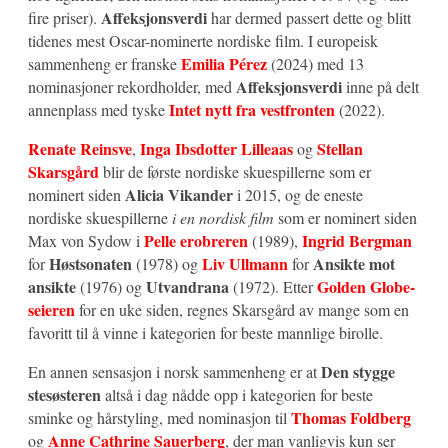
Affeksjonsverdi
fire priser).
har dermed passert dette og blitt
tidenes mest Oscar-nominerte nordiske film. I europeisk
Emilia Pérez
sammenheng er franske
(2024) med 13
Affeksjonsverdi
nominasjoner rekordholder, med
inne på delt
Intet nytt fra vestfronten
annenplass med tyske
(2022).
Renate Reinsve
Inga Ibsdotter Lilleaas
Stellan
,
og
Skarsgård
blir de første nordiske skuespillerne som er
Alicia Vikander
nominert siden
i 2015, og de eneste
nordiske skuespillerne
i en nordisk film
som er nominert siden
Pelle erobreren
Ingrid Bergman
Max von Sydow i
(1989),
Høstsonaten
Liv Ullmann
Ansikte mot
for
(1978) og
for
ansikte
Utvandrana
Golden Globe-
(1976) og
(1972). Etter
seieren
for en uke siden, regnes Skarsgård av mange som en
favoritt til å vinne i kategorien for beste mannlige birolle.
Den stygge
En annen sensasjon i norsk sammenheng er at
stesøsteren
altså i dag nådde opp i kategorien for beste
Thomas Foldberg
sminke og hårstyling, med nominasjon til
Anne Cathrine Sauerberg
og
, der man vanligvis kun ser