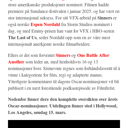
store amerikanske produksjoner nominert. Filmen hadde
premiere på Sundance-festivalen i januar 2025, og har vært en
Sinners
stor internasjonal suksess. For sitt VFX-arbeid på
er
Espen Nordahl
også norske
fra Storm Studios nominert i
dag, og med Emmy-prisen han vant for VFX i HBO-serien
The Last of Us
, seiler Nordahl opp som en av våre mest
internasjonalt anerkjente norske filmarbeidere.
Sinners
One Battle After
Ellers er det som forventet
og
Another
som leder an, med henholdsvis 16 og 13
nominasjoner hver. Sistnevnte regnes som forhåndsfavoritt til å
vinne i kategoriene for film, regi og adapterte manus.
Ytterligere kommentarer til dagens Oscar-nominasjoner vil bli
publisert i en nært forestående podkastepisode av Filmfrelst.
Nedenfor finner dere den komplette oversikten over årets
Oscar-nominasjoner. Utdelingen finner sted i Hollywood,
Los Angeles, søndag 15. mars.