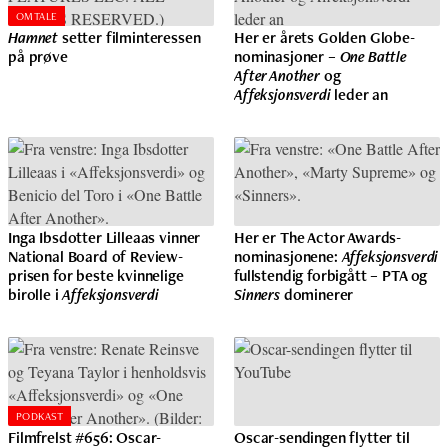
OMTALE
Hamnet
setter filminteressen
Her er årets Golden Globe-
på prøve
nominasjoner –
One Battle
After Another
og
Affeksjonsverdi
leder an
Inga Ibsdotter Lilleaas vinner
Her er The Actor Awards-
National Board of Review-
nominasjonene:
Affeksjonsverdi
prisen for beste kvinnelige
fullstendig forbigått – PTA og
birolle i
Affeksjonsverdi
Sinners
dominerer
PODKAST
Filmfrelst #656: Oscar-
Oscar-sendingen flytter til