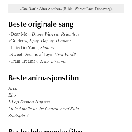
«One Battle After Another» (Bilde: Warner Bros. Discovery).
Beste originale sang
«Dear Me»,
Diane Warren: Relentless
«Golden»,
Kpop Demon Hunters
«I Lied to You»,
Sinners
«Sweet Dreams of Joy»,
Viva Verdi!
«Train Treams
», Train Dreams
Beste animasjonsfilm
Arco
Elio
KPop Demon Hunters
Little Amelie or the Character of Rain
Zootopia 2
Beste dokumentarfilm