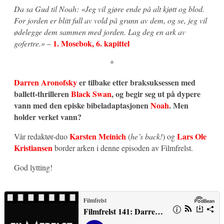
Da sa Gud til Noah: «Jeg vil gjøre ende på alt kjøtt og blod.
For jorden er blitt full av vold på grunn av dem, og se, jeg vil
ødelegge dem sammen med jorden. Lag deg en ark av
1. Mosebok, 6. kapittel
gofertre.»
–
*
Darren Aronofsky
er tilbake etter braksuksessen med
ballett-thrilleren
Black Swan
, og begir seg ut på dypere
vann med den episke bibeladaptasjonen
Noah
. Men
holder verket vann?
Karsten Meinich
Lars Ole
Vår redaktør-duo
(
he’s back!
) og
Kristiansen
border arken i denne episoden av Filmfrelst.
God lytting!