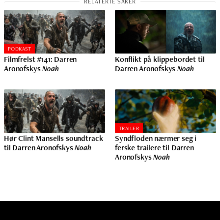
PODKAST
Filmfrelst #141: Darren
Konflikt på klippebordet til
Aronofskys
Noah
Darren Aronofskys
Noah
TRAILER
Hør Clint Mansells soundtrack
Syndfloden nærmer seg i
til Darren Aronofskys
Noah
ferske trailere til Darren
Aronofskys
Noah