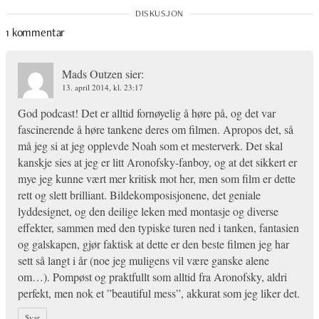
1 kommentar
Mads Outzen
sier:
13. april 2014, kl. 23:17
God podcast! Det er alltid fornøyelig å høre på, og det var
fascinerende å høre tankene deres om filmen. Apropos det, så
må jeg si at jeg opplevde Noah som et mesterverk. Det skal
kanskje sies at jeg er litt Aronofsky-fanboy, og at det sikkert er
mye jeg kunne vært mer kritisk mot her, men som film er dette
rett og slett brilliant. Bildekomposisjonene, det geniale
lyddesignet, og den deilige leken med montasje og diverse
effekter, sammen med den typiske turen ned i tanken, fantasien
og galskapen, gjør faktisk at dette er den beste filmen jeg har
sett så langt i år (noe jeg muligens vil være ganske alene
om…). Pompøst og praktfullt som alltid fra Aronofsky, aldri
perfekt, men nok et ”beautiful mess”, akkurat som jeg liker det.
Svar