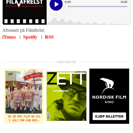
Abonnér på Filmfrelst:
iTunes
Spotify
RSS
|
|