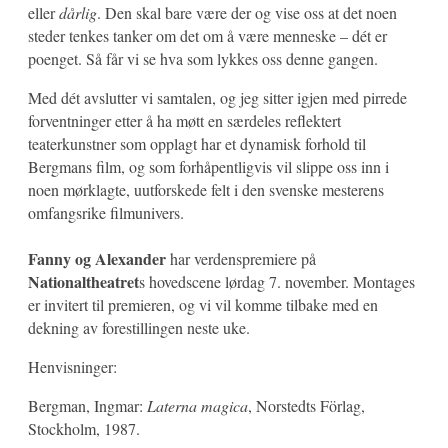
eller
dårlig
. Den skal bare være der og vise oss at det noen
steder tenkes tanker om det om å være menneske – dét er
poenget. Så får vi se hva som lykkes oss denne gangen.
Med dét avslutter vi samtalen, og jeg sitter igjen med pirrede
forventninger etter å ha møtt en særdeles reflektert
teaterkunstner som opplagt har et dynamisk forhold til
Bergmans film, og som forhåpentligvis vil slippe oss inn i
noen mørklagte, uutforskede felt i den svenske mesterens
omfangsrike filmunivers.
Fanny og Alexander
har verdenspremiere på
Nationaltheatret
s hovedscene lørdag 7. november. Montages
er invitert til premieren, og vi vil komme tilbake med en
dekning av forestillingen neste uke.
Henvisninger:
Bergman, Ingmar:
Laterna magica
, Norstedts Förlag,
Stockholm, 1987.