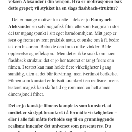
voksen Alexander i din versjon. Hva er motivasjonen bak
dette grepet; vil stykket ha en slags flashback-struktur?
Fanny och
– Det er mange motiver for dette – dels er jo
Aleksander
en selvbiografisk film, ettersom Bergman i stor
del tar utgangspunkt i sitt eget barndomshjem. Mitt grep er
først og fremst av rent praktisk natur, et ønske om å få bedre
tak om historien. Betrakte den fra to ulike vinkler. Både
opplevelse og refleksjon. Men det er ikke snakk om noen
flashback-struktur; det er jo her teateret er langt friere enn
filmen. I teatret kan man holde flere virkeligheter i gang
samtidig, uten at det blir forvirring, men tvertimot berikelse.
Filmen som kunstart er fortsatt forankret i en realisme, mens
teateret magisk kan skifte tid og rom med en helt annen
dimensjonell frihet.
Det er jo kanskje filmens kompleks som kunstart, at
mediet er så dypt forankret i å formidle virkeligheten –
eller i alle fall måtte forholde seg til en grunnleggende
realisme innenfor det universet som presenteres. Du