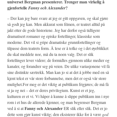
universet Bergman presenterer. Trenger man virkelig å
gjenfortelle
?
Fanny och Alexander
– Der kan jeg bare svare at jeg er gitt oppgaven, og skal gjøre
så godt jeg kan. Men akkurat som filmen, er teatret alltid på
jakt etter de gode historiene. Jeg har derfor også tidligere
dramatisert romaner og episke fortellinger, klassiske som
moderne. Det vil si gripe dramatiske grunnfortellinger og
tilpasse dem teatrets form. Å lese er å tolke og i det øyeblikket
du skal meddele noe, må du ta noen valg. Det er slik
fortellinger lever videre; de formidles gjennom ulike medier og
kanaler, og forandrer seg på veien. De ulike variasjonene vil få
sine distinkte særtrekk. Man kan jo si at det å jobbe med en så
kjent tekst er vår store forbannelse, men det er også vår store
mulighet.For meg er det viktig at publikum frigjøres; de må få
si ja og nei – det er deres privilegium. Kunst er et jeg,
kulturen er et vi. Vi håper å kunne å slippe publikum inn i nye
rom i et hus de allerede kjenner, og man begrenser Bergman
Fanny och Alexander
ved å si at
ER slik eller slik. Det er jo
dette som gjør kunst viktig; den eksisterer ikke for å være
god