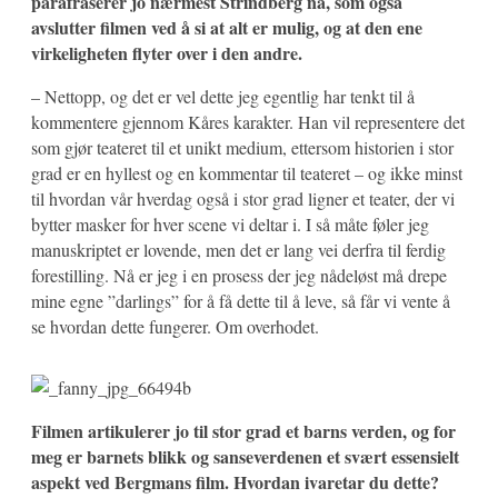
parafraserer jo nærmest Strindberg nå, som også
avslutter filmen ved å si at alt er mulig, og at den ene
virkeligheten flyter over i den andre.
– Nettopp, og det er vel dette jeg egentlig har tenkt til å
kommentere gjennom Kåres karakter. Han vil representere det
som gjør teateret til et unikt medium, ettersom historien i stor
grad er en hyllest og en kommentar til teateret – og ikke minst
til hvordan vår hverdag også i stor grad ligner et teater, der vi
bytter masker for hver scene vi deltar i. I så måte føler jeg
manuskriptet er lovende, men det er lang vei derfra til ferdig
forestilling. Nå er jeg i en prosess der jeg nådeløst må drepe
mine egne ”darlings” for å få dette til å leve, så får vi vente å
se hvordan dette fungerer. Om overhodet.
Filmen artikulerer jo til stor grad et barns verden, og for
meg er barnets blikk og sanseverdenen et svært essensielt
aspekt ved Bergmans film. Hvordan ivaretar du dette?