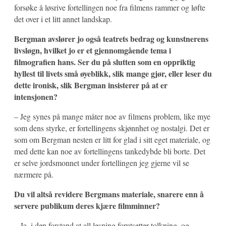
forsøke å løsrive fortellingen noe fra filmens rammer og løfte
det over i et litt annet landskap.
Bergman avslører jo også teatrets bedrag og kunstnerens
livsløgn, hvilket jo er et gjennomgående tema i
filmografien hans. Ser du på slutten som en oppriktig
hyllest til livets små øyeblikk, slik mange gjør, eller leser du
dette ironisk, slik Bergman insisterer på at er
intensjonen?
– Jeg synes på mange måter noe av filmens problem, like mye
som dens styrke, er fortellingens skjønnhet og nostalgi. Det er
som om Bergman nesten er litt for glad i sitt eget materiale, og
med dette kan noe av fortellingens tankedybde bli borte. Det
er selve jordsmonnet under fortellingen jeg gjerne vil se
nærmere på.
Du vil altså revidere Bergmans materiale, snarere enn å
servere publikum deres kjære filmminner?
– Ja, i den forstand at all lesning forutsetter tolkning, og