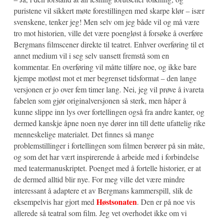
puristene vil sikkert møte forestillingen med skarpe klør – især
svenskene, tenker jeg! Men selv om jeg både vil og må være
tro mot historien, ville det være poengløst å forsøke å overføre
Bergmans filmscener direkte til teatret. Enhver overføring til et
annet medium vil i seg selv uansett fremstå som en
kommentar. En overføring vil måtte tilføre noe, og ikke bare
kjempe motløst mot et mer begrenset tidsformat – den lange
versjonen er jo over fem timer lang. Nei, jeg vil prøve å ivareta
fabelen som gjør originalversjonen så sterk, men håper å
kunne slippe inn lys over fortellingen også fra andre kanter, og
dermed kanskje åpne noen nye dører inn till dette ufattelig rike
menneskelige materialet. Det finnes så mange
problemstillinger i fortellingen som filmen berører på sin måte,
og som det har vært inspirerende å arbeide med i forbindelse
med teatermanuskriptet. Poenget med å fortelle historier, er at
de dermed alltid blir nye. For meg ville det være mindre
interessant å adaptere et av Bergmans kammerspill, slik de
Høstsonaten
eksempelvis har gjort med
. Den er på noe vis
allerede så teatral som film. Jeg vet overhodet ikke om vi