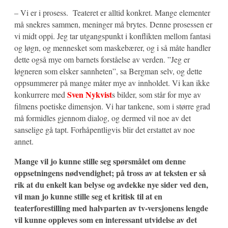
– Vi er i prosess. Teateret er alltid konkret. Mange elementer
må snekres sammen, meninger må brytes. Denne prosessen er
vi midt oppi. Jeg tar utgangspunkt i konflikten mellom fantasi
og løgn, og mennesket som maskebærer, og i så måte handler
dette også mye om barnets forståelse av verden. ”Jeg er
løgneren som elsker sannheten”, sa Bergman selv, og dette
oppsummerer på mange måter mye av innholdet. Vi kan ikke
Sven Nykvist
konkurrere med
s bilder, som står for mye av
filmens poetiske dimensjon. Vi har tankene, som i større grad
må formidles gjennom dialog, og dermed vil noe av det
sanselige gå tapt. Forhåpentligvis blir det erstattet av noe
annet.
Mange vil jo kunne stille seg spørsmålet om denne
oppsetningens nødvendighet; på tross av at teksten er så
rik at du enkelt kan belyse og avdekke nye sider ved den,
vil man jo kunne stille seg et kritisk til at en
teaterforestilling med halvparten av tv-versjonens lengde
vil kunne oppleves som en interessant utvidelse av det