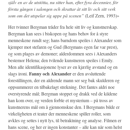
själv en av de utstötta, nu sitter han, efter fyra decennier, för
första gången i salongen och skrattar åt sitt liv och sitt verk
som om det utspelar sig uppe på scenen”
(Leif Zern, 1993)»
Her tvinner Bergman tråder fra hele sitt liv og kunstnerskap.
Bergman kan sees i biskopen og hans behov for å styre
menneskene rundt seg; hans barndom speiles i Alexander som
kjemper mot stefaren og Gud (Bergmans egen far var prest),
og som plages av demoner; alderdommen sees i Alexanders
bestemor Helena; den tvilende kunstneren speiles i Emily.
Men alle identifikasjonene lyser av en kjærlig avstand og en
Fanny och Alexander
slags ironi.
er den avsluttende
forestillingen, der en aldrende mann ser seg bak skulderen og
oppsummerer en tilbakelagt strekning. Det fantes aldri noe
overstyrende mål; Bergman stoppet og drakk ved de kildene
han kom over, og verden forble et mysterium – på tross av
kunstnerens mål om å gjennomskue den. I Bergmans bilde er
virkeligheten et teater der menneskene spiller roller, som
avkles og settes i nytt lys, til betraktning og analyse. Filmen er
hans scene, og her er ingen konstanter – alle kan når som helst