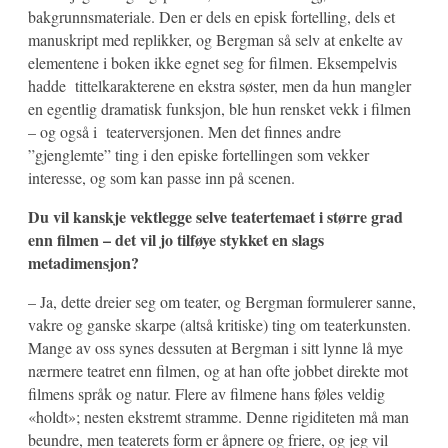
bakgrunnsmateriale. Den er dels en episk fortelling, dels et
manuskript med replikker, og Bergman så selv at enkelte av
elementene i boken ikke egnet seg for filmen. Eksempelvis
hadde tittelkarakterene en ekstra søster, men da hun mangler
en egentlig dramatisk funksjon, ble hun rensket vekk i filmen
– og også i teaterversjonen. Men det finnes andre
”gjenglemte” ting i den episke fortellingen som vekker
interesse, og som kan passe inn på scenen.
Du vil kanskje vektlegge selve teatertemaet i større grad
enn filmen – det vil jo tilføye stykket en slags
metadimensjon?
– Ja, dette dreier seg om teater, og Bergman formulerer sanne,
vakre og ganske skarpe (altså kritiske) ting om teaterkunsten.
Mange av oss synes dessuten at Bergman i sitt lynne lå mye
nærmere teatret enn filmen, og at han ofte jobbet direkte mot
filmens språk og natur. Flere av filmene hans føles veldig
«holdt»; nesten ekstremt stramme. Denne rigiditeten må man
beundre, men teaterets form er åpnere og friere, og jeg vil