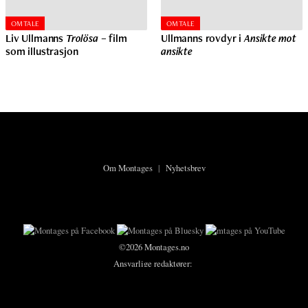
OMTALE
OMTALE
Liv Ullmanns
Trolösa
– film
Ullmanns rovdyr i
Ansikte mot
som illustrasjon
ansikte
Om Montages
|
Nyhetsbrev
©2026 Montages.no
Ansvarlige redaktører:
Karsten Meinich
og
Lars Ole Kristiansen
Personvern og cookies