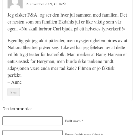
2. november 2009, kl. 16:58
Jeg elsker F&A, og ser den hver jul sammen med familien. Det
er nesten som om familien Ekdahls jul er like viktig som vår
egen. «Nu skall farbror Carl bjuda på ett helvetes fyrverkeri!!»
Egentlig går jeg aldri på teater, men nysgjerrigheten pirres av at
Nationaltheatret prøver seg. Likevel har jeg følelsen av at dette
vil bli trygt teater for teaterfolk. Man merker at Bang-Hansen er
entusiastisk for Bergman, men burde ikke tankene rundt
adapsjonen være enda mer radikale? Filmen er jo faktisk
perfekt.
– Anne
Svar
Din kommentar
Fullt navn
*
Epost
(publiseres ikke)
*