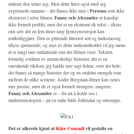
målene den setter seg. Men dette fører også med seg
Persona
avgrensede rammer – det finnes ikke mye i
som ikke
Fanny och Alexander
eksisterer i selve filmen.
er kanskje
ikke formelt perfekt, men det er en ekstremt rik tekst – rikere
enn selv det en fem timer lang fjernsynsversjon kan
rettferdiggjøre. Den er glitrende litterært sett og tankemessig
uhyre spennende, og mye av dette tankeinnholdet vil jeg mene
at er langt mer omfattende enn det filmen viser. Teksten
formelig svulmer av menneskelige historier, det er en
enestående rikdom, jeg hadde nær sagt fedme, over det hele;
det finnes så mange historier der og en endeløs mengde rom
mellom de ulike scenene. Andre Bergman-filmer kan synes
mer presise, men de er også formelt strengere, magrere.
Fanny och Alexander
er – for nå å holde oss i
matterminologien – på en måte både fruktsalat og ertesuppe.
Det er allerede kjent at
Kåre Conradi
vil gestalte en