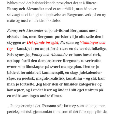
lykkes med det halsbrekkende prosjektet det er å filtrere
Fanny och Alexander
med et teaterblikk, men håpet er
selvsagt at vi kan gi en opplevelse av Bergmans verk på en ny
måte og med en utvidet forståelse.
er jo utvilsomt Bergmans mest
Fanny och Alexander
elskede film, men Bergman-purister vil jo ofte sette den i
skyggen av
,
og
Det sjunde inseglet
Persona
Viskningar och
– kanskje i ren angst for å være en del av det folkelige.
rop
Selv synes jeg
er hans hovedverk,
Fanny och Alexander
nettopp fordi den demonstrerer Bergmans uovertrufne
evner som filmskaper på svært mange plan. Den er jo
både et formidabelt kammerspill, en slags julekalender-
såpe, en poetisk, magisk-realistisk kunstfilm – og slik kan
man jo fortsette. Jeg føler den er hinsides kategorier og
konsepter, og i stedet lever og ånder i sitt eget univers på
en måte som ingen andre filmer.
Persona
– Ja, jeg er enig i det.
står for meg som en langt mer
perfeksjonistisk gjennomført film, som til det fulle oppfyller de