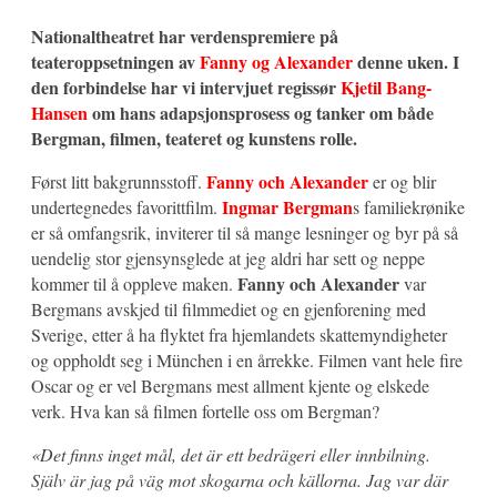
Nationaltheatret har verdenspremiere på
teateroppsetningen av
Fanny og Alexander
denne uken. I
den forbindelse har vi intervjuet regissør
Kjetil Bang-
Hansen
om hans adapsjonsprosess og tanker om både
Bergman, filmen, teateret og kunstens rolle.
Fanny och Alexander
Først litt bakgrunnsstoff.
er og blir
Ingmar Bergman
undertegnedes favorittfilm.
s familiekrønike
er så omfangsrik, inviterer til så mange lesninger og byr på så
uendelig stor gjensynsglede at jeg aldri har sett og neppe
Fanny och Alexander
kommer til å oppleve maken.
var
Bergmans avskjed til filmmediet og en gjenforening med
Sverige, etter å ha flyktet fra hjemlandets skattemyndigheter
og oppholdt seg i München i en årrekke. Filmen vant hele fire
Oscar og er vel Bergmans mest allment kjente og elskede
verk. Hva kan så filmen fortelle oss om Bergman?
«Det finns inget mål, det är ett bedrägeri eller innbilning.
Själv är jag på väg mot skogarna och källorna. Jag var där