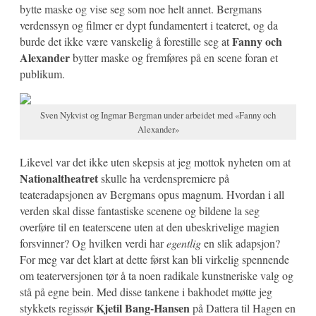
bytte maske og vise seg som noe helt annet. Bergmans
verdenssyn og filmer er dypt fundamentert i teateret, og da
Fanny och
burde det ikke være vanskelig å forestille seg at
Alexander
bytter maske og fremføres på en scene foran et
publikum.
Sven Nykvist og Ingmar Bergman under arbeidet med «Fanny och
Alexander»
Likevel var det ikke uten skepsis at jeg mottok nyheten om at
Nationaltheatret
skulle ha verdenspremiere på
teateradapsjonen av Bergmans opus magnum. Hvordan i all
verden skal disse fantastiske scenene og bildene la seg
overføre til en teaterscene uten at den ubeskrivelige magien
forsvinner? Og hvilken verdi har
egentlig
en slik adapsjon?
For meg var det klart at dette først kan bli virkelig spennende
om teaterversjonen tør å ta noen radikale kunstneriske valg og
stå på egne bein. Med disse tankene i bakhodet møtte jeg
Kjetil Bang-Hansen
stykkets regissør
på Dattera til Hagen en