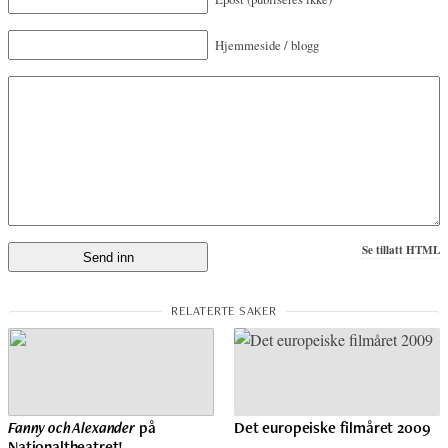
Hjemmeside / blogg
Se tillatt HTML
Fanny och Alexander
på
Det europeiske filmåret 2009
Nationaltheatret!