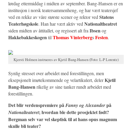
lørdag ettermiddag i midten av september. Bang-Hansen er en
institusjon i norsk teatersammenheng, og har vært teatersjef
Statens
ved en rekke av våre største scener og rektor ved
Teaterhøgskole
Nationaltheatret
. Han har vært aktiv ved
Ibsen
siden midten av åttitallet, og regissert alt fra
og
Hakkebakkeskogen
Thomas Vinterberg
Festen
til
s
.
Kjersti Holmen instrueres av Kjetil Bang-Hansen (Foto: L-P Lorentz)
Synlig stresset over arbeidet med forestillingen, men
Kjetil
eksepsjonelt imøtekommende og velartikulert, deler
Bang-Hansen
rikelig av sine tanker rundt arbeidet med
forestillingen.
Det blir verdenspremiere på
på
Fanny og Alexander
; hvordan ble dette prosjektet født?
Nationalteateret
Bergman selv var vel skeptisk til at hans opus magnum
skulle bli teater?