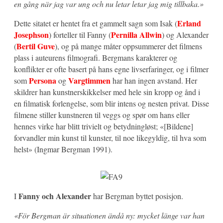
en gång när jag var ung och nu letar letar jag mig tillbaka.»
Erland
Dette sitatet er hentet fra et gammelt sagn som Isak (
Josephson
Pernilla Allwin
) forteller til Fanny (
) og Alexander
Bertil Guve
(
), og på mange måter oppsummerer det filmens
plass i auteurens filmografi. Bergmans karakterer og
konflikter er ofte basert på hans egne livserfaringer, og i filmer
Persona
Vargtimmen
som
og
har han ingen avstand. Her
skildrer han kunstnerskikkelser med hele sin kropp og ånd i
en filmatisk forlengelse, som blir intens og nesten privat. Disse
filmene stiller kunstneren til veggs og spør om hans eller
hennes virke har blitt trivielt og betydningløst; «[Bildene]
forvandler min kunst til kunster, til noe likegyldig, til hva som
helst» (Ingmar Bergman 1991).
Fanny och Alexander
I
har Bergman byttet posisjon.
«För Bergman är situationen ändå ny: mycket länge var han