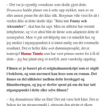
– Det var jo egentlig svenskene som skulle gjort dette.
Dramaten
hadde planer om å sette opp stykket, men av en
eller annen grunn ble det ikke slik. Bergman ville visst for alt i
Fanny och
verden ikke at dette skulle skje; ”Røra inte
Alexander
!”, skal han ha sagt. Men en stiftelse har overtatt
rettighetene, og vi er altså blitt de første som adapterer dette til
scenegulvet. Men vi går selvfølgelig inn i et minefelt her, og
jeg ønsker i utgangspunktet å si minst mulig om det eventuelle
resultatet. Det er heller ikke
mitt
drømmeprosjekt, det er
Hanne Tømta
teatersjef
som har vært primus motor for å få til
dette – jeg har påtatt meg et ærefylt, men vanskelig oppdrag.
Filmen er jo basert på et originalmanuskript som er utgitt
i bokform, og som nærmest kan leses som en roman. Det
finnes en del ulikheter mellom dette forelegget og
filmatiseringen, og jeg er derfor spent på om du har tatt
utgangspunkt i dette eller selve filmen?
– Jeg dramatiserer ikke en film! Det må være helt klart. Det er
boken jeg tar utgangspunkt i, ettersom den utgjør et rikere