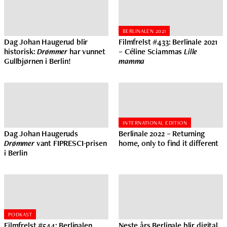
BERLINALEN 2021
Dag Johan Haugerud blir
Filmfrelst #433: Berlinale 2021
historisk:
Drømmer
har vunnet
– Céline Sciammas
Lille
Gullbjørnen i Berlin!
mamma
INTERNATIONAL EDITION
Dag Johan Haugeruds
Berlinale 2022 – Returning
Drømmer
vant FIPRESCI-prisen
home, only to find it different
i Berlin
PODKAST
Filmfrelst #544: Berlinalen
Neste års Berlinale blir digital