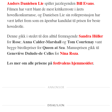
Anders Danielsen Lie
Bill Evans
spiller jazzlegenden
.
Filmen har vært blant de mest kritikerroste i årets
hovedkonkurranse, og Danielsen Lie sin rolleprestasjon har
vært løftet frem som en åpenbar kandidat til prisen for beste
hovedrolle.
Sandra Hüller
Denne gikk i stedet til den alltid fremragende
Rose
Anna Calder‑Marshall
Tom Courtenay
for
;
og
vant
Queen at Sea
begge birollepriser for
. Manusprisen gikk til
Geneviève Dulude‑de Celles
Nina Roza
for
.
Les mer om alle prisene på
festivalens hjemmesider
.