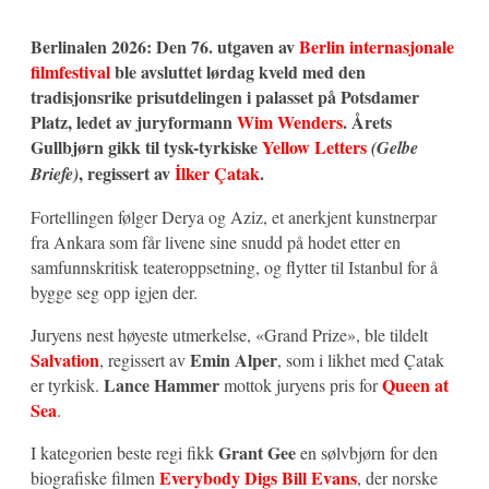
Berlinalen 2026: Den 76. utgaven av
Berlin internasjonale
filmfestival
ble avsluttet lørdag kveld med den
tradisjonsrike prisutdelingen i palasset på Potsdamer
Platz, ledet av juryformann
Wim Wenders
. Årets
Gullbjørn gikk til tysk-tyrkiske
Yellow Letters
(Gelbe
, regissert av
İlker Çatak
.
Briefe)
Fortellingen følger Derya og Aziz, et anerkjent kunstnerpar
fra Ankara som får livene sine snudd på hodet etter en
samfunnskritisk teateroppsetning, og flytter til Istanbul for å
bygge seg opp igjen der.
Juryens nest høyeste utmerkelse, «Grand Prize», ble tildelt
Salvation
Emin Alper
, regissert av
, som i likhet med Çatak
Lance Hammer
Queen at
er tyrkisk.
mottok juryens pris for
Sea
.
Grant Gee
I kategorien beste regi fikk
en sølvbjørn for den
Everybody Digs Bill Evans
biografiske filmen
, der norske