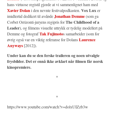
hans virtuose registil gjorde at vi sammenlignet ham med
Xavier Dolan
Vox Lux
i den nevnte festivalpodkasten.
er
Jonathan Demme
imidlertid dedikert til avdøde
(som ga
The Childhood of a
Corbet Orrizonti-juryens regipris for
Leader
), og filmens visuelle uttrykk er tydelig modellert på
Tak Fujimoto
Demme og fotograf
s samarbeider (som for
Laurence
øvrig også var en viktig referanse for Dolans
Anyways
[2012]).
Under kan du se den ferske traileren og noen utvalgte
frysbilder. Det er ennå ikke avklart når filmen får norsk
kinopremiere.
*
*
https://www.youtube.com/watch?v=dolxUIZzb3w