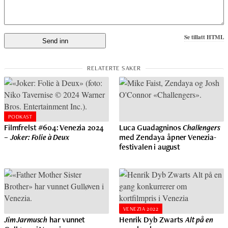
Se tillatt HTML
PODKAST
Filmfrelst #604: Venezia 2024
Luca Guadagninos
Challengers
–
Joker: Folie à Deux
med Zendaya åpner Venezia-
festivalen i august
VENEZIA 2022
Jim Jarmusch
har vunnet
Henrik Dyb Zwarts
Alt på en