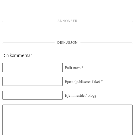
Din kommentar
Fullt navn
*
Epost
(publiseres ikke)
*
Hjemmeside / blogg