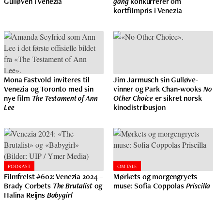
Gulløven i Venezia
gang
konkurrerer om
kortfilmpris i Venezia
Mona Fastvold inviteres til
Jim Jarmusch sin Gulløve-
Venezia og Toronto med sin
vinner og Park Chan-wooks
No
nye film
The Testament of Ann
Other Choice
er sikret norsk
Lee
kinodistribusjon
PODKAST
OMTALE
Filmfrelst #602: Venezia 2024 –
Mørkets og morgengryets
Brady Corbets
The Brutalist
og
muse: Sofia Coppolas
Priscilla
Halina Reijns
Babygirl