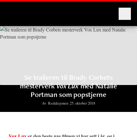
Montages
Se traileren til Brady Corbets
mesterverk
Vox Lux
med Natalie
Portman som popstjerne
Av
Redaksjonen
25. oktober 2018
Vox Lux
er den beste nye filmen vi har sett i år, og i