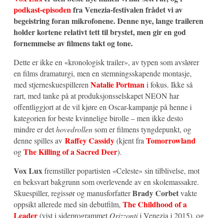
podkast-episoden
fra Venezia-festivalen frådet vi av
begeistring foran mikrofonene. Denne nye, lange traileren
holder kortene relativt tett til brystet, men gir en god
fornemmelse av filmens takt og tone.
Dette er ikke en «kronologisk trailer», av typen som avslører
en films dramaturgi, men en stemningsskapende montasje,
Natalie Portman
med stjerneskuespilleren
i fokus. Ikke så
rart, med tanke på at produksjonsselskapet NEON har
offentliggjort at de vil kjøre en Oscar-kampanje på henne i
kategorien for beste kvinnelige birolle – men ikke desto
mindre er det
hovedrollen
som er filmens tyngdepunkt, og
Raffey Cassidy
Tomorrowland
denne spilles av
(kjent fra
The Killing of a Sacred Deer
og
).
Vox Lux
fremstiller popartisten «Celeste» sin tilblivelse, mot
en beksvart bakgrunn som overlevende av en skolemassakre.
Brady Corbet
Skuespiller, regissør og manusforfatter
vakte
The Childhood of a
oppsikt allerede med sin debutfilm,
Leader
(vist i sideprogrammet
Orizzonti
i Venezia i 2015), og