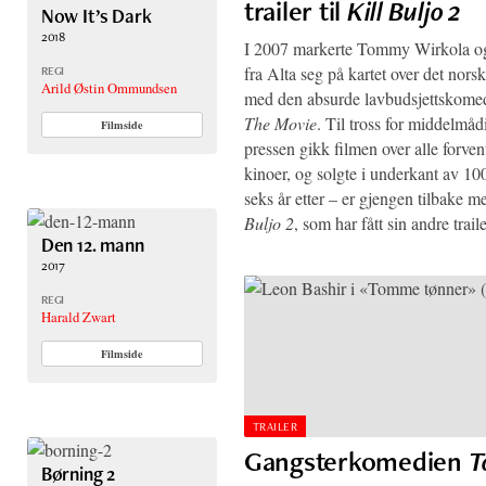
trailer til
Kill Buljo 2
Now It’s Dark
2018
I 2007 markerte Tommy Wirkola o
fra Alta seg på kartet over det nors
REGI
Arild Østin Ommundsen
med den absurde lavbudsjettskom
The Movie
. Til tross for middelmåd
Filmside
pressen gikk filmen over alle forve
kinoer, og solgte i underkant av 100
seks år etter – er gjengen tilbake 
Buljo 2
, som har fått sin andre traile
Den 12. mann
2017
REGI
Harald Zwart
Filmside
TRAILER
Gangsterkomedien
T
Børning 2