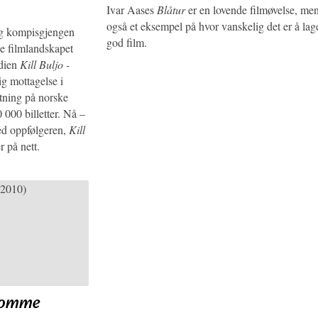
Ivar Aases
Blåtur
er en lovende filmøvelse, men
også et eksempel på hvor vanskelig det er å lage
g kompisgjengen
god film.
ke filmlandskapet
edien
Kill Buljo -
ig mottagelse i
ntning på norske
 000 billetter. Nå –
med oppfølgeren,
Kill
r på nett.
omme