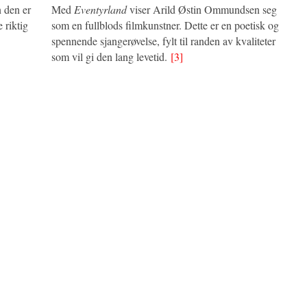
 den er
Med
Eventyrland
viser Arild Østin Ommundsen seg
 riktig
som en fullblods filmkunstner. Dette er en poetisk og
spennende sjangerøvelse, fylt til randen av kvaliteter
som vil gi den lang levetid.
[3]