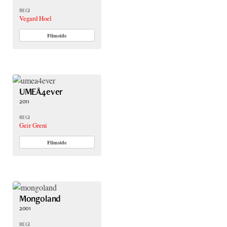
REGI
Vegard Hoel
Filmside
UMEÅ4ever
2011
REGI
Geir Greni
Filmside
Mongoland
2001
REGI