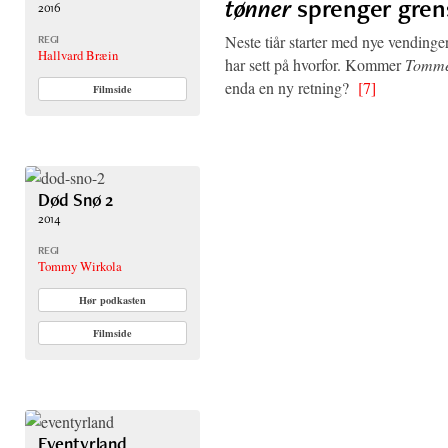
tønner
sprenger gre
2016
Neste tiår starter med nye vendinger
REGI
Hallvard Bræin
har sett på hvorfor. Kommer
Tomme
enda en ny retning?
[7]
Filmside
Død Snø 2
2014
REGI
Tommy Wirkola
Hør podkasten
Filmside
Eventyrland