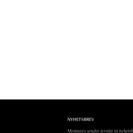
NYHETSBREV
Montages sender jevnlig ut nyhets