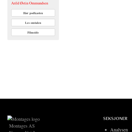
Arild Østin Ommundsen
Hør podkasten
Les omtalen
Filmside
SEKSJONER
Montages AS
Analysen