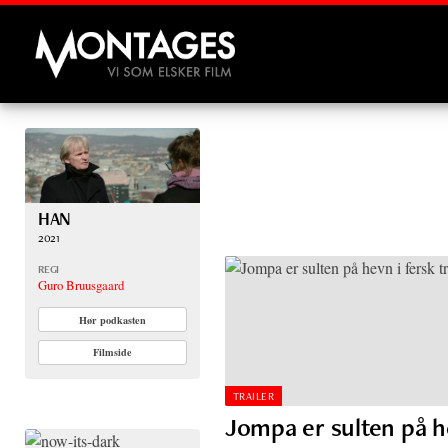
Montages
HAN
2021
REGI
Guro Bruusgaard
Hør podkasten
Filmside
TRAILER
Jompa er sulten på he