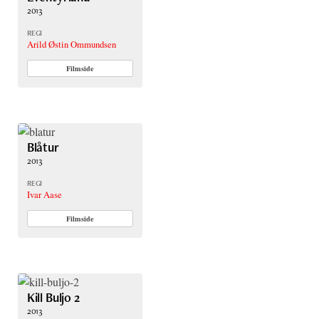
2013
REGI
Arild Østin Ommundsen
Filmside
Blåtur
2013
REGI
Ivar Aase
Filmside
Kill Buljo 2
2013