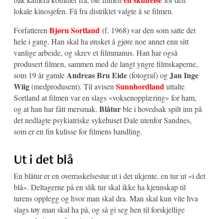
lokale kinosjefen. Få fra distriktet valgte å se filmen.
Bjørn Sortland
Forfatteren
(f. 1968) var den som satte det
hele i gang. Han skal ha ønsket å gjøre noe annet enn sitt
vanlige arbeide, og skrev et filmmanus. Han har også
produsert filmen, sammen med de langt yngre filmskaperne,
Andreas Bru Eide
Jan Inge
som 19 år gamle
(fotograf) og
Wiig
Sunnhordland
(medprodusent). Til avisen
uttalte
Sortland at filmen var en slags «voksenopplæring» for ham,
Blåtur
og at han har fått mersmak.
ble i hovedsak spilt inn på
det nedlagte psykiatriske sykehuset Dale utenfor Sandnes,
som er en fin kulisse for filmens handling.
Ut i det blå
En blåtur er en overraskelsestur ut i det ukjente, en tur ut «i det
blå». Deltagerne på en slik tur skal ikke ha kjennskap til
turens opplegg og hvor man skal dra. Man skal kun vite hva
slags tøy man skal ha på, og så gi seg hen til forskjellige