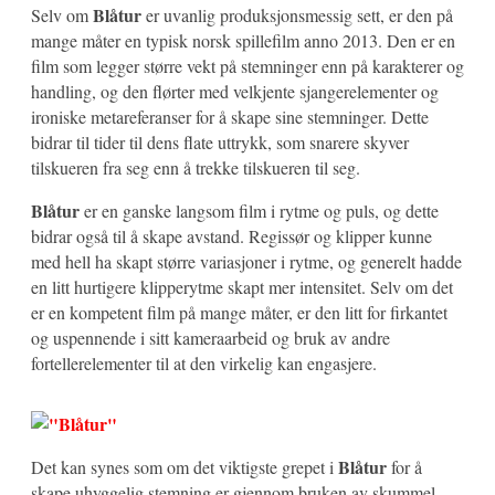
Blåtur
Selv om
er uvanlig produksjonsmessig sett, er den på
mange måter en typisk norsk spillefilm anno 2013. Den er en
film som legger større vekt på stemninger enn på karakterer og
handling, og den flørter med velkjente sjangerelementer og
ironiske metareferanser for å skape sine stemninger. Dette
bidrar til tider til dens flate uttrykk, som snarere skyver
tilskueren fra seg enn å trekke tilskueren til seg.
Blåtur
er en ganske langsom film i rytme og puls, og dette
bidrar også til å skape avstand. Regissør og klipper kunne
med hell ha skapt større variasjoner i rytme, og generelt hadde
en litt hurtigere klipperytme skapt mer intensitet. Selv om det
er en kompetent film på mange måter, er den litt for firkantet
og uspennende i sitt kameraarbeid og bruk av andre
fortellerelementer til at den virkelig kan engasjere.
Blåtur
Det kan synes som om det viktigste grepet i
for å
skape uhyggelig stemning er gjennom bruken av skummel