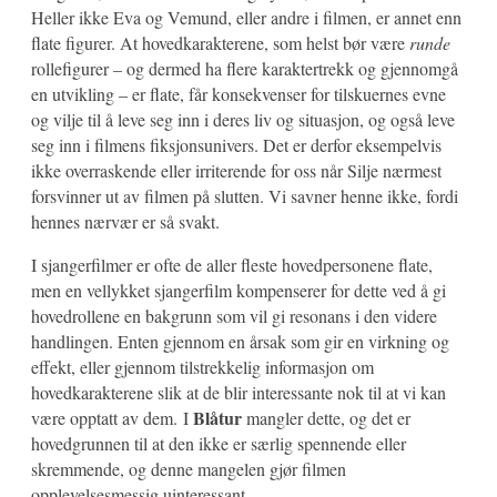
Heller ikke Eva og Vemund, eller andre i filmen, er annet enn
flate figurer. At hovedkarakterene, som helst bør være
runde
rollefigurer – og dermed ha flere karaktertrekk og gjennomgå
en utvikling – er flate, får konsekvenser for tilskuernes evne
og vilje til å leve seg inn i deres liv og situasjon, og også leve
seg inn i filmens fiksjonsunivers. Det er derfor eksempelvis
ikke overraskende eller irriterende for oss når Silje nærmest
forsvinner ut av filmen på slutten. Vi savner henne ikke, fordi
hennes nærvær er så svakt.
I sjangerfilmer er ofte de aller fleste hovedpersonene flate,
men en vellykket sjangerfilm kompenserer for dette ved å gi
hovedrollene en bakgrunn som vil gi resonans i den videre
handlingen. Enten gjennom en årsak som gir en virkning og
effekt, eller gjennom tilstrekkelig informasjon om
hovedkarakterene slik at de blir interessante nok til at vi kan
Blåtur
være opptatt av dem. I
mangler dette, og det er
hovedgrunnen til at den ikke er særlig spennende eller
skremmende, og denne mangelen gjør filmen
opplevelsesmessig uinteressant.