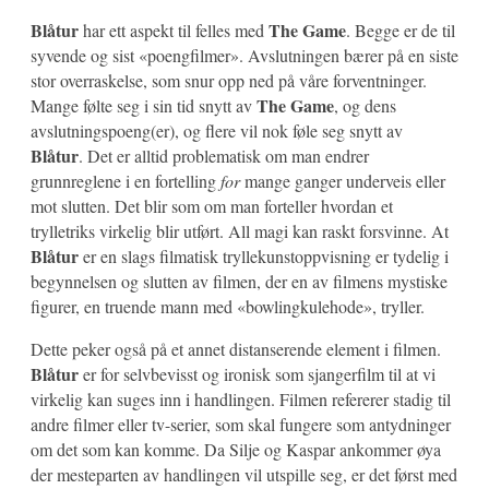
Blåtur
The Game
har ett aspekt til felles med
. Begge er de til
syvende og sist «poengfilmer». Avslutningen bærer på en siste
stor overraskelse, som snur opp ned på våre forventninger.
The Game
Mange følte seg i sin tid snytt av
, og dens
avslutningspoeng(er), og flere vil nok føle seg snytt av
Blåtur
. Det er alltid problematisk om man endrer
grunnreglene i en fortelling
for
mange ganger underveis eller
mot slutten. Det blir som om man forteller hvordan et
trylletriks virkelig blir utført. All magi kan raskt forsvinne. At
Blåtur
er en slags filmatisk tryllekunstoppvisning er tydelig i
begynnelsen og slutten av filmen, der en av filmens mystiske
figurer, en truende mann med «bowlingkulehode», tryller.
Dette peker også på et annet distanserende element i filmen.
Blåtur
er for selvbevisst og ironisk som sjangerfilm til at vi
virkelig kan suges inn i handlingen. Filmen refererer stadig til
andre filmer eller tv-serier, som skal fungere som antydninger
om det som kan komme. Da Silje og Kaspar ankommer øya
der mesteparten av handlingen vil utspille seg, er det først med