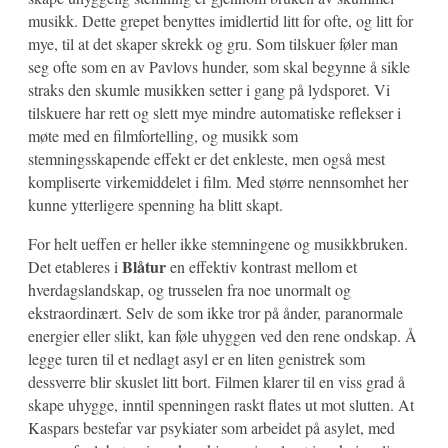
musikk. Dette grepet benyttes imidlertid litt for ofte, og litt for
mye, til at det skaper skrekk og gru. Som tilskuer føler man
seg ofte som en av Pavlovs hunder, som skal begynne å sikle
straks den skumle musikken setter i gang på lydsporet. Vi
tilskuere har rett og slett mye mindre automatiske reflekser i
møte med en filmfortelling, og musikk som
stemningsskapende effekt er det enkleste, men også mest
kompliserte virkemiddelet i film. Med større nennsomhet her
kunne ytterligere spenning ha blitt skapt.
For helt ueffen er heller ikke stemningene og musikkbruken.
Blåtur
Det etableres i
en effektiv kontrast mellom et
hverdagslandskap, og trusselen fra noe unormalt og
ekstraordinært. Selv de som ikke tror på ånder, paranormale
energier eller slikt, kan føle uhyggen ved den rene ondskap. Å
legge turen til et nedlagt asyl er en liten genistrek som
dessverre blir skuslet litt bort. Filmen klarer til en viss grad å
skape uhygge, inntil spenningen raskt flates ut mot slutten. At
Kaspars bestefar var psykiater som arbeidet på asylet, med