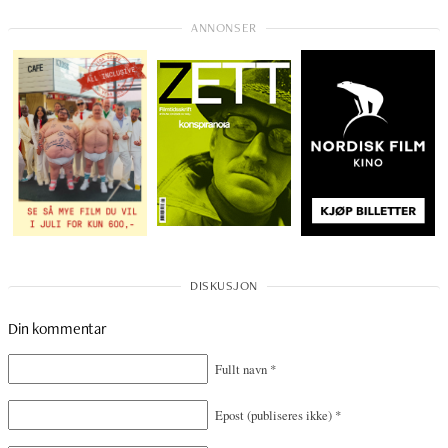
Din kommentar
Fullt navn
*
Epost
(publiseres ikke)
*