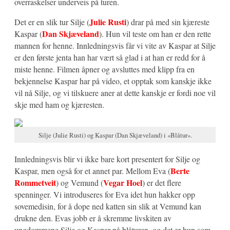
overraskelser underveis på turen.
Julie Rusti
Det er en slik tur Silje (
) drar på med sin kjæreste
Dan Skjæveland
Kaspar (
). Hun vil teste om han er den rette
mannen for henne. Innledningsvis får vi vite av Kaspar at Silje
er den første jenta han har vært så glad i at han er redd for å
miste henne. Filmen åpner og avsluttes med klipp fra en
bekjennelse Kaspar har på video, et opptak som kanskje ikke
vil nå Silje, og vi tilskuere aner at dette kanskje er fordi noe vil
skje med ham og kjæresten.
Silje (Julie Rusti) og Kaspar (Dan Skjæveland) i «Blåtur».
Innledningsvis blir vi ikke bare kort presentert for Silje og
Berte
Kaspar, men også for et annet par. Mellom Eva (
Rommetveit
Vegar Hoel
) og Vemund (
) er det flere
spenninger. Vi introduseres for Eva idet hun hakker opp
sovemedisin, for å dope ned katten sin slik at Vemund kan
drukne den. Evas jobb er å skremme livskiten av
ungdommene Silje og Kaspar på blåturen, og det er hun som