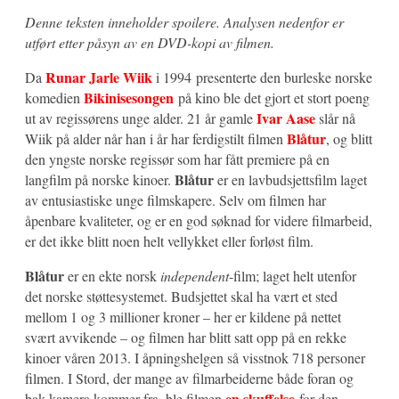
Denne teksten inneholder spoilere. Analysen nedenfor er
utført etter påsyn av en DVD-kopi av filmen.
Runar Jarle Wiik
Da
i 1994 presenterte den burleske norske
Bikinisesongen
komedien
på kino ble det gjort et stort poeng
Ivar Aase
ut av regissørens unge alder. 21 år gamle
slår nå
Blåtur
Wiik på alder når han i år har ferdigstilt filmen
, og blitt
den yngste norske regissør som har fått premiere på en
Blåtur
langfilm på norske kinoer.
er en lavbudsjettsfilm laget
av entusiastiske unge filmskapere. Selv om filmen har
åpenbare kvaliteter, og er en god søknad for videre filmarbeid,
er det ikke blitt noen helt vellykket eller forløst film.
Blåtur
er en ekte norsk
independent
-film; laget helt utenfor
det norske støttesystemet. Budsjettet skal ha vært et sted
mellom 1 og 3 millioner kroner – her er kildene på nettet
svært avvikende – og filmen har blitt satt opp på en rekke
kinoer våren 2013. I åpningshelgen så visstnok 718 personer
filmen. I Stord, der mange av filmarbeiderne både foran og
en skuffelse
bak kamera kommer fra, ble filmen
for den