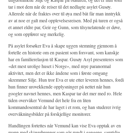
tar i mot dem når de reiser til det nedlagte asylet Gusøy.
Allerede når de fraktes over til øya med båt får man inntrykk
av at noe er galt med opplevelsesreisen. Med på turen er også
et annet eldre par, Geir og Gunn, som tilsynelatende er døve,
og som oppfører seg merkelig.
På asylet forsøker Eva å skape uggen stemning gjennom å
fortelle en historie om en pasient som forsvant, som kanskje
har en familierelasjon til Kaspar. Gusøy Asyl presenteres som
«det mest urolige huset i Norge», med mye paranormal
aktivitet, men det er ikke åndene som i første omgang
skremmer Silje. Hun tror Eva er ute etter leveren hennes, fordi
hun finner urovekkende opplysninger på nettet når hun
googler navnet hennes, men Kaspar tar det mer med ro. Hele
tiden overvåker Vemund det hele fra en liten
kommandosentral de har laget i et rom, og han studerer ivrig
overvåkningsbilder på forskjellige monitorer.
Handlingen fortettes når Vemund kan vise Eva opptak av en
mann med skjærebrenner som går rundt i gangene, samtidig