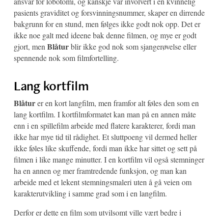
ansvar for lobotomi, og kanskje var involvert i en kvinnelig
pasients graviditet og forsvinningsnummer, skaper en dirrende
bakgrunn for en stund, men følges ikke godt nok opp. Det er
ikke noe galt med ideene bak denne filmen, og mye er godt
Blåtur
gjort, men
blir ikke god nok som sjangerøvelse eller
spennende nok som filmfortelling.
Lang kortfilm
Blåtur
er en kort langfilm, men framfor alt føles den som en
lang kortfilm. I kortfilmformatet kan man på en annen måte
enn i en spillefilm arbeide med flatere karakterer, fordi man
ikke har mye tid til rådighet. Et sluttpoeng vil dermed heller
ikke føles like skuffende, fordi man ikke har sittet og sett på
filmen i like mange minutter. I en kortfilm vil også stemninger
ha en annen og mer framtredende funksjon, og man kan
arbeide med et lekent stemningsmaleri uten å gå veien om
karakterutvikling i samme grad som i en langfilm.
Derfor er dette en film som utvilsomt ville vært bedre i