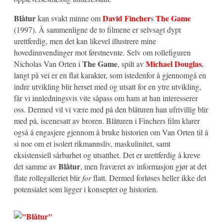
Blåtur
David Fincher
The Game
kan svakt minne om
s
(1997). Å sammenligne de to filmene er selvsagt dypt
urettferdig, men det kan likevel illustrere mine
hovedinnvendinger mot førstnevnte. Selv om rollefiguren
The Game
Michael Douglas
Nicholas Van Orten i
, spilt av
,
langt på vei er en flat karakter, som istedenfor å gjennomgå en
indre utvikling blir herset med og utsatt for en ytre utvikling,
får vi innledningsvis vite såpass om ham at han interesserer
oss. Dermed vil vi være med på den blåturen han ufrivillig blir
med på, iscenesatt av broren. Blåturen i Finchers film klarer
også å engasjere gjennom å bruke historien om Van Orten til å
si noe om et isolert rikmannsliv, maskulinitet, samt
eksistensiell sårbarhet og utsatthet. Det er urettferdig å kreve
Blåtur
det samme av
, men fraværet av informasjon gjør at det
flate rollegalleriet blir
for
flatt. Dermed forløses heller ikke det
potensialet som ligger i konseptet og historien.