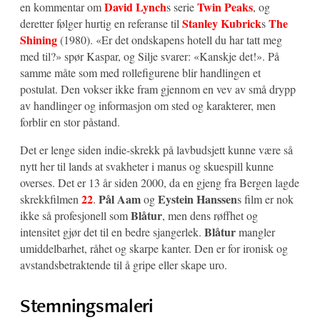
David Lynch
Twin Peaks
en kommentar om
s serie
, og
Stanley Kubrick
The
deretter følger hurtig en referanse til
s
Shining
(1980). «Er det ondskapens hotell du har tatt meg
med til?» spør Kaspar, og Silje svarer: «Kanskje det!». På
samme måte som med rollefigurene blir handlingen et
postulat. Den vokser ikke fram gjennom en vev av små drypp
av handlinger og informasjon om sted og karakterer, men
forblir en stor påstand.
Det er lenge siden indie-skrekk på lavbudsjett kunne være så
nytt her til lands at svakheter i manus og skuespill kunne
overses. Det er 13 år siden 2000, da en gjeng fra Bergen lagde
22
Pål Aam
Eystein Hanssen
skrekkfilmen
.
og
s film er nok
Blåtur
ikke så profesjonell som
, men dens røffhet og
Blåtur
intensitet gjør det til en bedre sjangerlek.
mangler
umiddelbarhet, råhet og skarpe kanter. Den er for ironisk og
avstandsbetraktende til å gripe eller skape uro.
Stemningsmaleri