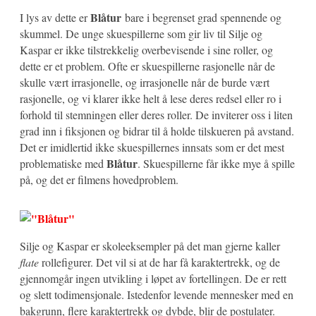
Blåtur
I lys av dette er
bare i begrenset grad spennende og
skummel. De unge skuespillerne som gir liv til Silje og
Kaspar er ikke tilstrekkelig overbevisende i sine roller, og
dette er et problem. Ofte er skuespillerne rasjonelle når de
skulle vært irrasjonelle, og irrasjonelle når de burde vært
rasjonelle, og vi klarer ikke helt å lese deres redsel eller ro i
forhold til stemningen eller deres roller. De inviterer oss i liten
grad inn i fiksjonen og bidrar til å holde tilskueren på avstand.
Det er imidlertid ikke skuespillernes innsats som er det mest
Blåtur
problematiske med
. Skuespillerne får ikke mye å spille
på, og det er filmens hovedproblem.
Silje og Kaspar er skoleeksempler på det man gjerne kaller
flate
rollefigurer. Det vil si at de har få karaktertrekk, og de
gjennomgår ingen utvikling i løpet av fortellingen. De er rett
og slett todimensjonale. Istedenfor levende mennesker med en
bakgrunn, flere karaktertrekk og dybde, blir de postulater.