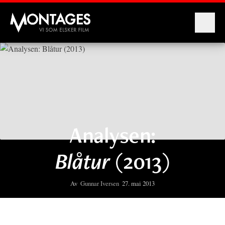
Montages
Analysen:
Blåtur
(2013)
Av
Gunnar Iversen
27. mai 2013