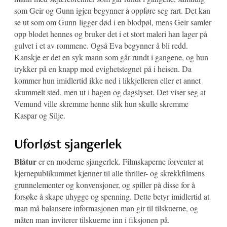
som Geir og Gunn igjen begynner å oppføre seg rart. Det kan
se ut som om Gunn ligger død i en blodpøl, mens Geir samler
opp blodet hennes og bruker det i et stort maleri han lager på
gulvet i et av rommene. Også Eva begynner å bli redd.
Kanskje er det en syk mann som går rundt i gangene, og hun
trykker på en knapp med evighetstegnet på i heisen. Da
kommer hun imidlertid ikke ned i likkjelleren eller et annet
skummelt sted, men ut i hagen og dagslyset. Det viser seg at
Vemund ville skremme henne slik hun skulle skremme
Kaspar og Silje.
Uforløst sjangerlek
Blåtur
er en moderne sjangerlek. Filmskaperne forventer at
kjernepublikummet kjenner til alle thriller- og skrekkfilmens
grunnelementer og konvensjoner, og spiller på disse for å
forsøke å skape uhygge og spenning. Dette betyr imidlertid at
man må balansere informasjonen man gir til tilskuerne, og
måten man inviterer tilskuerne inn i fiksjonen på.