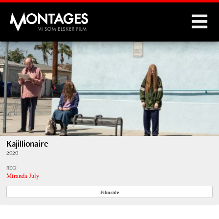
Montages
Kajillionaire
2020
REGI
Miranda July
Filmside