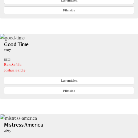
Les omtalen
Filmside
Good Time
2017
REGI
Ben Safdie
Joshua Safdie
Les omtalen
Filmside
Mistress America
2015