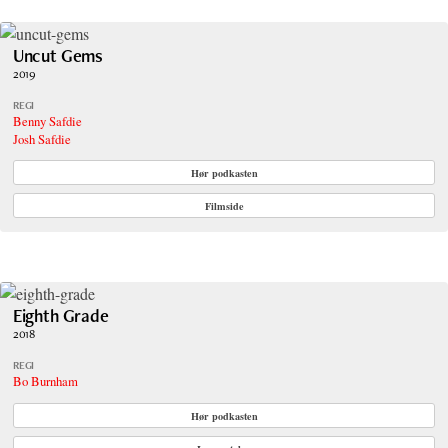
Uncut Gems
2019
REGI
Benny Safdie
Josh Safdie
Hør podkasten
Filmside
Eighth Grade
2018
REGI
Bo Burnham
Hør podkasten