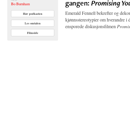
gangen:
Promising Y
Bo Burnham
Emerald Fennell bekrefter og dekon
Hør podkasten
kjønnsstereotypier om hverandre i 
Les omtalen
ensporede diskusjonsfilmen
Promi
Filmside