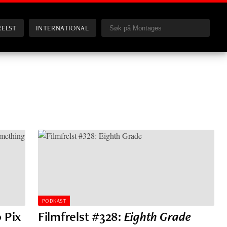
RELST
INTERNATIONAL
PODKAST
 Pix
Filmfrelst #328:
Eighth Grade