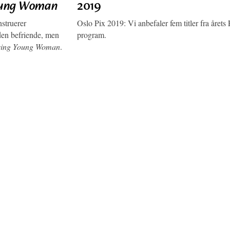
oung Woman
2019
struerer
Oslo Pix 2019: Vi anbefaler fem titler fra årets 
den befriende, men
program.
sing Young Woman
.