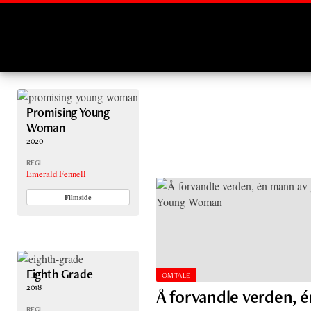
Montages
Promising Young
Woman
2020
REGI
Emerald Fennell
Filmside
Eighth Grade
OMTALE
2018
Å forvandle verden, 
REGI