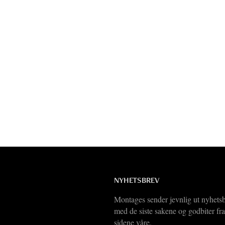
NYHETSBREV
Montages sender jevnlig ut nyhets
med de siste sakene og godbiter fra
sidene våre.