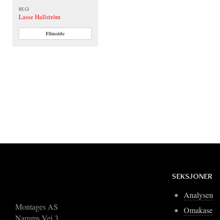
REGI
Lasse Hallström
Filmside
SEKSJONER
Analysen
Montages AS
Omakase
Narums Vei 3