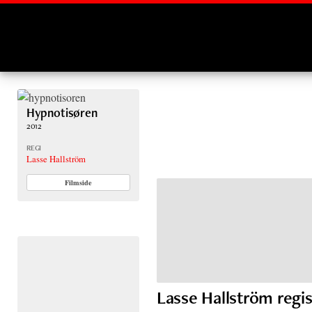
Montages
Hypnotisøren
2012
REGI
Lasse Hallström
Filmside
Lasse Hallström regi