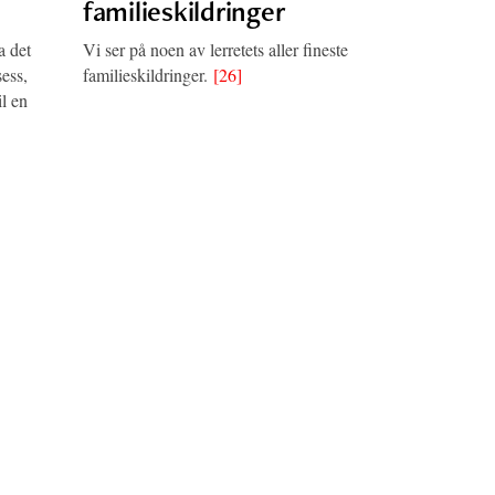
familieskildringer
a det
Vi ser på noen av lerretets aller fineste
ess,
familieskildringer.
[26]
l en