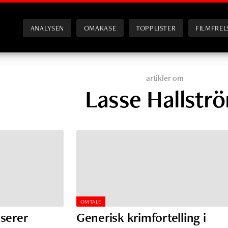
ANALYSEN
OMAKASE
TOPPLISTER
FILMFREL
artikler om
Lasse Hallstr
OMTALE
sserer
Generisk krimfortelling i