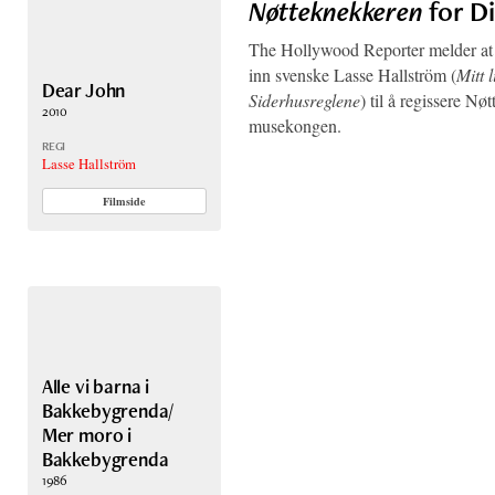
Nøtteknekkeren
for D
The Hollywood Reporter melder at 
inn svenske Lasse Hallström (
Mitt 
Dear John
Siderhusreglene
) til å regissere N
2010
musekongen.
REGI
Lasse Hallström
Filmside
Alle vi barna i
Bakkebygrenda/
Mer moro i
Bakkebygrenda
1986