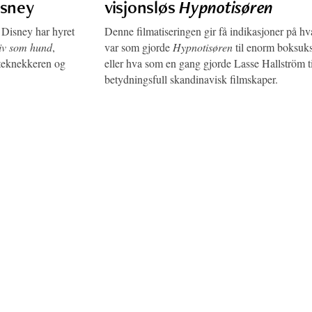
isney
visjonsløs
Hypnotisøren
Disney har hyret
Denne filmatiseringen gir få indikasjoner på hv
liv som hund
,
var som gjorde
Hypnotisøren
til enorm boksuks
øtteknekkeren og
eller hva som en gang gjorde Lasse Hallström ti
betydningsfull skandinavisk filmskaper.