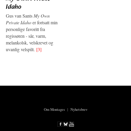
Idaho
Gus van Sants
My Own
Private Idaho
er fortsatt min
personlige favoritt fra
regissøren - sår, varm,
melankolsk, velskrevet og
uvanlig velspilt.
[3]
Om Montages
|
Nyhetsbrev