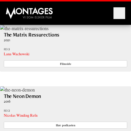
Montages
The Matrix Ressurections
2021
REGI
Lana Wachowski
Filmside
The Neon Demon
2016
REGI
Nicolas Winding Refn
Hør podkasten