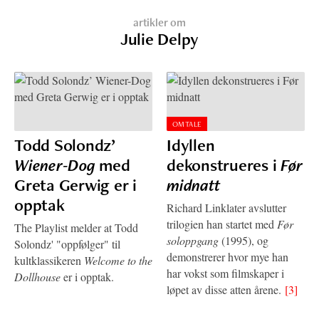
artikler om
Julie Delpy
OMTALE
Todd Solondz’
Idyllen
Wiener-Dog
med
dekonstrueres i
Før
Greta Gerwig er i
midnatt
opptak
Richard Linklater avslutter
trilogien han startet med
Før
The Playlist melder at Todd
soloppgang
(1995), og
Solondz' "oppfølger" til
demonstrerer hvor mye han
kultklassikeren
Welcome to the
har vokst som filmskaper i
Dollhouse
er i opptak.
løpet av disse atten årene.
[3]