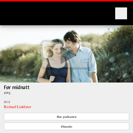
Montages
Før midnatt
2013
REGI
Richard Linklater
Hør podkasten
Filmside