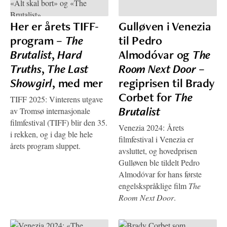
Her er årets TIFF-
Gulløven i Venezia
program –
The
til Pedro
Brutalist
,
Hard
Almodóvar og
The
Truths
,
The Last
Room Next Door
–
Showgirl
, med mer
regiprisen til Brady
Corbet for
The
TIFF 2025: Vinterens utgave
Brutalist
av Tromsø internasjonale
filmfestival (TIFF) blir den 35.
Venezia 2024: Årets
i rekken, og i dag ble hele
filmfestival i Venezia er
årets program sluppet.
avsluttet, og hovedprisen
Gulløven ble tildelt Pedro
Almodóvar for hans første
engelskspråklige film
The
Room Next Door
.