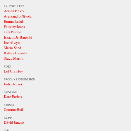
SKUESPILLERE
Adrien Brody
Alessandro Nivola
Emma Laird
Felicity Jones
Guy Pearce
Isaach De Bankolé
Joe Alwyn
Maria Sand
Raffey Cassidy
Stacy Martin
FOTO
Lol Crawley
PRODUKSJONSDESIGN
Judy Becker
KOSTYME
Kate Forbes
SMINKE
Gemma Hoff
KLIPP
Dávid Jancsó
LYD