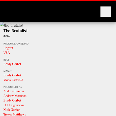
Montages
The Brutalist
2024
PRODUKSJONSLAND
Ungarn
USA
REGI
Brady Corbet
MANUS
Brady Corbet
Mona Fastvold
PRODUSERT AV
Andrew Lauren
Andrew Morrison
Brady Corbet
D.J. Gugenheim
Nick Gordon
Trevor Matthews