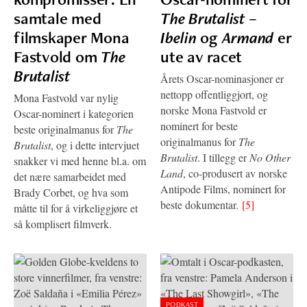
samtale med
The Brutalist
–
filmskaper Mona
Ibelin
og
Armand
er
Fastvold om
The
ute av racet
Brutalist
Årets Oscar-nominasjoner er
nettopp offentliggjort, og
Mona Fastvold var nylig
norske Mona Fastvold er
Oscar-nominert i kategorien
nominert for beste
beste originalmanus for
The
originalmanus for
The
Brutalist
, og i dette intervjuet
Brutalist
. I tillegg er
No Other
snakker vi med henne bl.a. om
Land
, co-produsert av norske
det nære samarbeidet med
Antipode Films, nominert for
Brady Corbet, og hva som
beste dokumentar.
[5]
måtte til for å virkeliggjøre et
så komplisert filmverk.
PODKAST