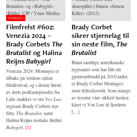
PODKAST
Filmfrelst #602:
Brady Corbet
Venezia 2024 –
sikrer stjernelag til
Brady Corbets
The
sin neste film,
The
Brutalist
og Halina
Brutalist
Reijns
Babygirl
Blant samtlige amerikanske
regissører som har fått sitt
Venezia 2024: Montages er
gjennombrudd på 2010-tallet,
tilbake på verdens eldste
er Brady Corbet Montages’
filmfestival, og i denne første
store fellesfavoritt. Som mange
av årets podkastepisoder fra
av leserne våre sikkert husker,
Lido snakker vi om
Vox Lux
-
kåret vi Vox Lux til fjorårets
regissør Brady Corbets nye
[…]
film,
The Brutalist
, samt
Halina Reijns erotiske thriller
Babygirl
.
[1]