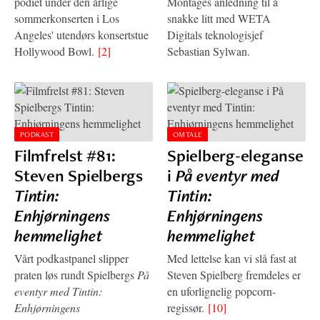
podiet under den årlige
Montages anledning til å
sommerkonserten i Los
snakke litt med WETA
Angeles' utendørs konsertstue
Digitals teknologisjef
Hollywood Bowl.
[2]
Sebastian Sylwan.
PODKAST
OMTALE
Filmfrelst #81:
Spielberg-eleganse
Steven Spielbergs
i
På eventyr med
Tintin:
Tintin:
Enhjørningens
Enhjørningens
hemmelighet
hemmelighet
Vårt podkastpanel slipper
Med lettelse kan vi slå fast at
praten løs rundt Spielbergs
På
Steven Spielberg fremdeles er
eventyr med Tintin:
en uforlignelig popcorn-
Enhjørningens
regissør.
[10]