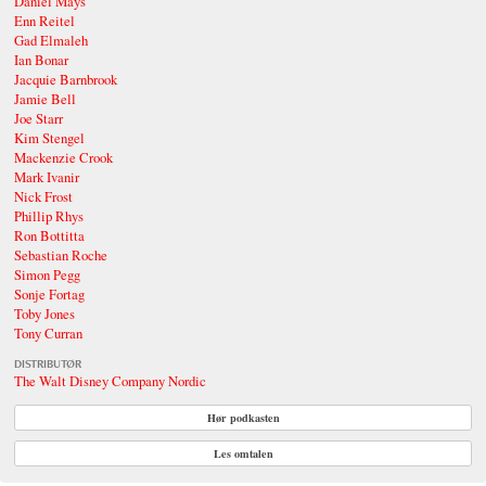
Daniel Mays
Enn Reitel
Gad Elmaleh
Ian Bonar
Jacquie Barnbrook
Jamie Bell
Joe Starr
Kim Stengel
Mackenzie Crook
Mark Ivanir
Nick Frost
Phillip Rhys
Ron Bottitta
Sebastian Roche
Simon Pegg
Sonje Fortag
Toby Jones
Tony Curran
DISTRIBUTØR
The Walt Disney Company Nordic
Hør podkasten
Les omtalen