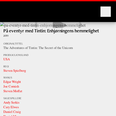
Montages
På eventyr med Tintin: Enhjørningens hemmelighet
2011
ORIGINALTITTEL
The Adventures of Tintin: The Secret of the Unicorn
PRODUKSJONSLAND
USA
REGI
Steven Spielberg
MANUS
Edgar Wright
Joe Cornish
Steven Moffat
SKUESPILLERE
Andy Serkis
Cary Elwes
Daniel Craig