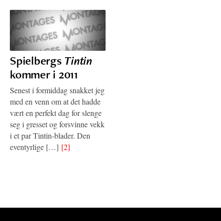
Spielbergs
Tintin
kommer i 2011
Senest i formiddag snakket jeg
med en venn om at det hadde
vært en perfekt dag for slenge
seg i gresset og forsvinne vekk
i et par Tintin-blader. Den
eventyrlige […]
[2]